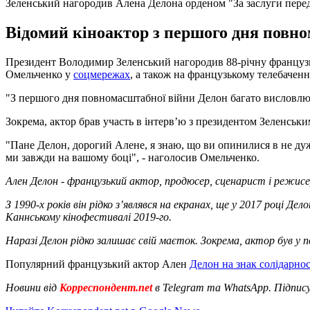
Зеленський нагородив Алена Делона орденом "За заслуги пере
Відомий кіноактор з першого дня повно
Президент Володимир Зеленський нагородив 88-річну французьк
Омельченко у
соцмережах
, а також на французькому телебаченн
"З першого дня повномасштабної війни Делон багато висловлюва
Зокрема, актор брав участь в інтервʼю з президентом Зеленським
"Пане Делон, дорогий Алене, я знаю, що ви опинилися в не дуже п
ми завжди на вашому боці", - наголосив Омельченко.
Ален Делон - французький актор, продюсер, сценарист і режисер
З 1990-х років він рідко з’являвся на екранах, ще у 2017 році Д
Каннському кінофестивалі 2019-го.
Наразі Делон рідко залишає свій маєток. Зокрема, актор був у п
Популярний французький актор Ален
Делон на знак солідарнос
Новини від
Корреспондент.net
в Telegram та WhatsApp. Підпис