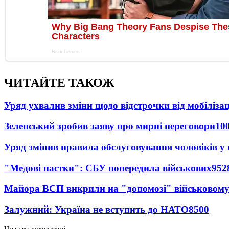
ЧИТАЙТЕ ТАКОЖ
Уряд ухвалив зміни щодо відстрочки від мобілізац
Зеленський зробив заяву про мирні переговори
10
Уряд змінив правила обслуговування чоловіків у
"Медові пастки": СБУ попередила військових
952
Майора ВСП викрили на "допомозі" військовому
Залужний: Україна не вступить до НАТО
8500