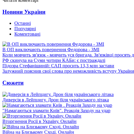
Читати коментарі
Новини України
Останні
Популярні
Коментовані
В ОП виключають повернення Федорова - ЗМІ
Коли мовчить зв'язок - мовчить уся бригада. Зв'язківці просять
РФ скинула на Суми чотири КАБи: є постраждалі
Підозра Стефанішиній: САП просить 13,3 млн застави
Залужний пояснив свої слова про неможливість вступу Украї
Сюжети
Диверсія в Лейпцигу. Дрон біля українського літака
"Намагаються зламати Київ". Реакція Заходу на удар
Вторгнення Росії в Україну. Онлайн
Війна на Близькому Сході. Онлайн