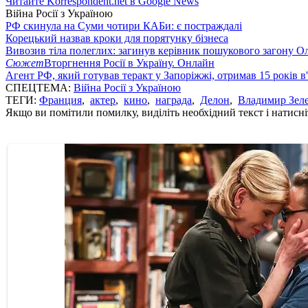
Читайте Korrespondent.net в Google News
Війна Росії з Україною
РФ скинула на Суми чотири КАБи: є постраждалі
Корецький назвав кроки для порятунку бізнеса
Вивозив тіла полеглих: загинув керівник пошукового загону О
Сюжет
Вторгнення Росії в Україну. Онлайн
Агент РФ, який готував теракт у Запоріжжі, отримав 15 років в
СПЕЦТЕМА:
Війна Росії з Україною
ТЕГИ:
Франция
,
актер
,
кино
,
награда
,
Делон
,
Владимир Зел
Якщо ви помітили помилку, виділіть необхідний текст і натисніт