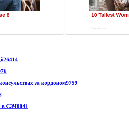
ії
26414
076
 консульствах за кордоном
9759
8
 в СЗЧ
8841