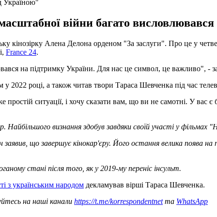
д Україною"
масштабної війни багато висловлювався 
у кінозірку Алена Делона орденом "За заслуги". Про це у четве
і,
France 24
.
вся на підтримку України. Для нас це символ, це важливо", - з
 у 2022 році, а також читав твори Тараса Шевченка під час телев
ростій ситуації, і хочу сказати вам, що ви не самотні. У вас є б
. Найбільшого визнання здобув завдяки своїй участі у фільмах "
елон заявив, що завершує кінокар'єру. Його остання велика поява на
оганому стані після того, як у 2019-му переніс інсульт.
ті з українським народом
декламував вірші Тараса Шевченка.
уйтесь на наші канали
https://t.me/korrespondentnet
та
WhatsApp