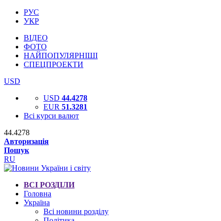
РУС
УКР
ВІДЕО
ФОТО
НАЙПОПУЛЯРНІШІ
СПЕЦПРОЕКТИ
USD
USD
44.4278
EUR
51.3281
Всі курси валют
44.4278
Авторизація
Пошук
RU
ВСІ РОЗДІЛИ
Головна
Україна
Всі новини розділу
Політика