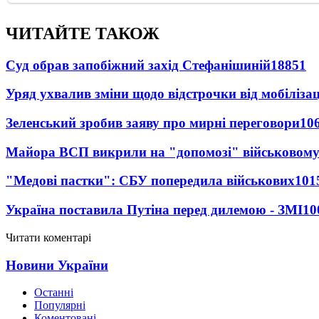
ЧИТАЙТЕ ТАКОЖ
Суд обрав запобіжний захід Стефанішиній
18851
Уряд ухвалив зміни щодо відстрочки від мобілізац
Зеленський зробив заяву про мирні переговори
10
Майора ВСП викрили на "допомозі" військовому
"Медові пастки": СБУ попередила військових
101
Україна поставила Путіна перед дилемою - ЗМІ
10
Читати коментарі
Новини України
Останні
Популярні
Коментовані