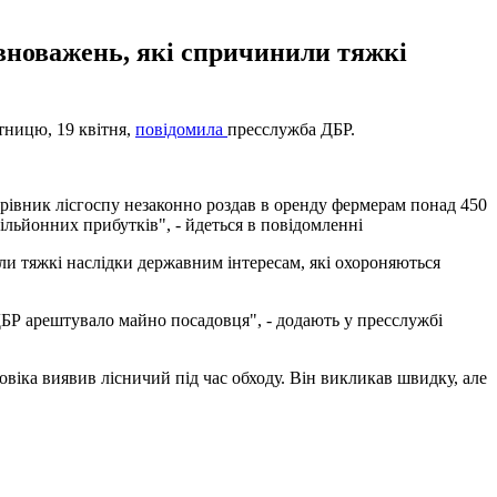
вноважень, які спричинили тяжкі
тницю, 19 квітня,
повідомила
пресслужба ДБР.
ерівник лісгоспу незаконно роздав в оренду фермерам понад 450
мільйонних прибутків", - йдеться в повідомленні
и тяжкі наслідки державним інтересам, які охороняються
 ДБР арештувало майно посадовця", - додають у пресслужбі
віка виявив лісничий під час обходу. Він викликав швидку, але