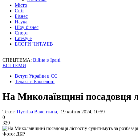
Місто
Світ
Бізнес
Наука
Шоу-бізнес
Спорт
Lifestyle
БЛОГИ ЧИТАЧІВ
СПЕЦТЕМА:
Війна в Ірані
ВСІ ТЕМИ
Вступ України в ЄС
Теракт в Барселоні
На Миколаївщині посадовця л
Текст:
Пустіва Валентина
, 19 квітня 2024, 10:59
0
329
Фото: ДБР