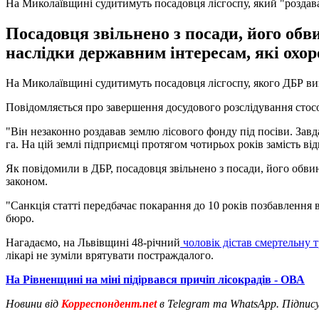
На Миколаївщині судитимуть посадовця лісгоспу, який "роздава
Посадовця звільнено з посади, його об
наслідки державним інтересам, які охо
На Миколаївщині судитимуть посадовця лісгоспу, якого ДБР вик
Повідомляється про завершення досудового розслідування стос
"Він незаконно роздавав землю лісового фонду під посіви. Зав
га. На цій землі підприємці протягом чотирьох років замість в
Як повідомили в ДБР, посадовця звільнено з посади, його обв
законом.
"Санкція статті передбачає покарання до 10 років позбавлення
бюро.
Нагадаємо, на Львівщині 48-річний
чоловік дістав смертельну 
лікарі не зуміли врятувати постраждалого.
На Рівненщині на міні підірвався причіп лісокрадів - ОВА
Новини від
Корреспондент.net
в Telegram та WhatsApp. Підпис