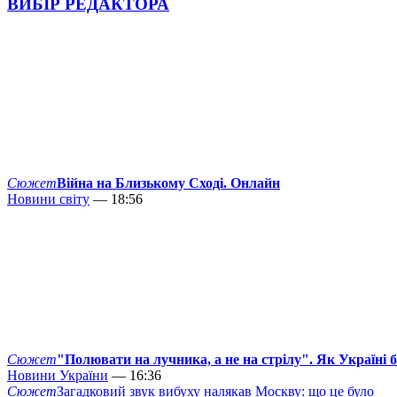
ВИБІР РЕДАКТОРА
Сюжет
Війна на Близькому Сході. Онлайн
Новини світу
— 18:56
Сюжет
"Полювати на лучника, а не на стрілу". Як Україні 
Новини України
— 16:36
Сюжет
Загадковий звук вибуху налякав Москву: що це було