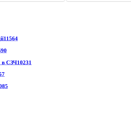
ії
11564
690
 в СЗЧ
10231
57
085