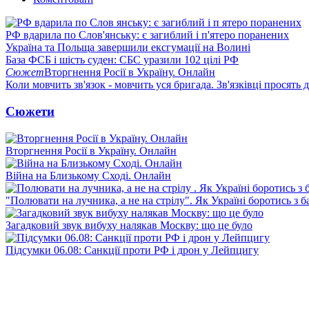
РФ вдарила по Слов'янську: є загиблий і п'ятеро поранених
Україна та Польща завершили ексгумації на Волині
База ФСБ і шість суден: СБС уразили 102 цілі РФ
Сюжет
Вторгнення Росії в Україну. Онлайн
Коли мовчить зв'язок - мовчить уся бригада. Зв'язківці просять
Сюжети
Вторгнення Росії в Україну. Онлайн
Війна на Близькому Сході. Онлайн
"Полювати на лучника, а не на стрілу". Як Україні боротись з 
Загадковий звук вибуху налякав Москву: що це було
Підсумки 06.08: Санкції проти РФ і дрон у Лейпцигу