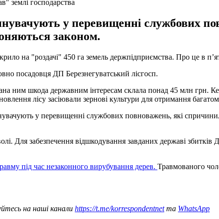
в" землі господарства
винувачують у перевищенні службових по
роняються законом.
рило на "роздачі" 450 га земель держпідприємства. Про це в п’я
овно посадовця ДП Березнегуватський лісгосп.
дана ним шкода державним інтересам склала понад 45 млн грн. К
ідновлення лісу засіювали зернові культури для отримання багато
инувачують у перевищенні службових повноважень, які спричинил
 волі. Для забезпечення відшкодування завданих державі збитків
травму під час незаконного вирубування дерев.
Травмованого чоло
уйтесь на наші канали
https://t.me/korrespondentnet
та
WhatsApp