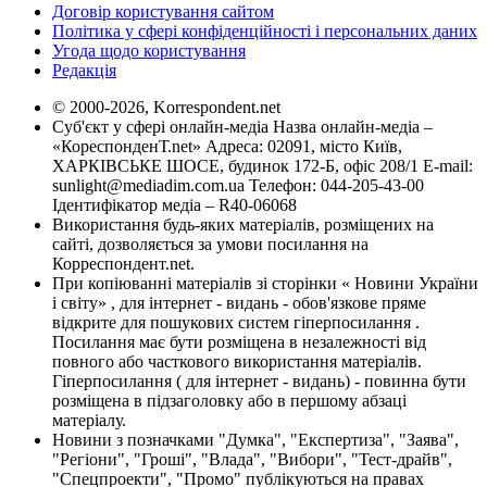
Договір користування сайтом
Політика у сфері конфіденційності і персональних даних
Угода щодо користування
Редакція
© 2000-2026, Korrespondent.net
Суб'єкт у сфері онлайн-медіа Назва онлайн-медіа –
«КореспонденТ.net» Адреса: 02091, місто Київ,
ХАРКІВСЬКЕ ШОСЕ, будинок 172-Б, офіс 208/1 E-mail:
sunlight@mediadim.com.ua
Телефон: 044-205-43-00
Ідентифікатор медіа – R40-06068
Використання будь-яких матеріалів, розміщених на
сайті, дозволяється за умови посилання на
Корреспондент.net.
При копіюванні матеріалів зі сторінки « Новини України
і світу» , для інтернет - видань - обов'язкове пряме
відкрите для пошукових систем гіперпосилання .
Посилання має бути розміщена в незалежності від
повного або часткового використання матеріалів.
Гіперпосилання ( для інтернет - видань) - повинна бути
розміщена в підзаголовку або в першому абзаці
матеріалу.
Новини з позначками "Думка", "Експертиза", "Заява",
"Регіони", "Гроші", "Влада", "Вибори", "Тест-драйв",
"Спецпроекти", "Промо" публікуються на правах