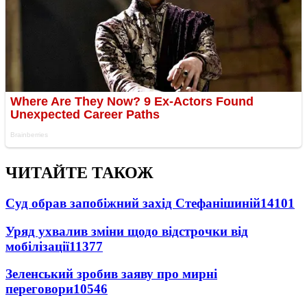
ЧИТАЙТЕ ТАКОЖ
Суд обрав запобіжний захід Стефанішиній
14101
Уряд ухвалив зміни щодо відстрочки від
мобілізації
11377
Зеленський зробив заяву про мирні
переговори
10546