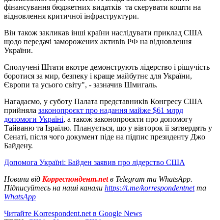
фінансування бюджетних видатків та скерувати кошти на
відновлення критичної інфраструктури.
Він також закликав інші країни наслідувати приклад США
щодо передачі заморожених активів РФ на відновлення
України.
Сполучені Штати вкотре демонструють лідерство і рішучість
боротися за мир, безпеку і краще майбутнє для України,
Європи та усього світу", - зазначив Шмигаль.
Нагадаємо, у суботу Палата представників Конгресу США
прийняла
законопроєкт про надання майже $61 млрд
допомоги Україні
, а також законопроєкти про допомогу
Тайваню та Ізраїлю. Планується, що у вівторок її затвердять у
Сенаті, після чого документ піде на підпис президенту Джо
Байдену.
Допомога Україні: Байден заявив про лідерство США
Новини від
Корреспондент.net
в Telegram та WhatsApp.
Підписуйтесь на наші канали
https://t.me/korrespondentnet
та
WhatsApp
Читайте Korrespondent.net в Google News