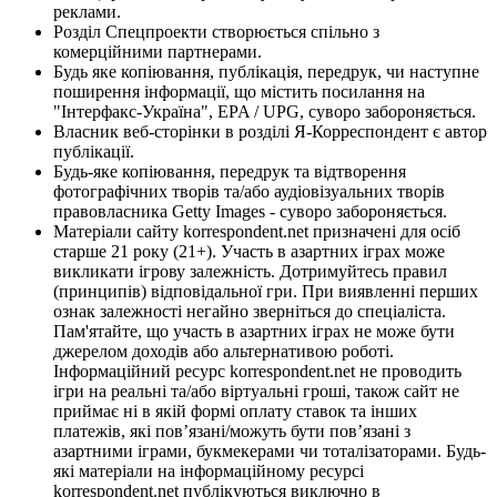
реклами.
Розділ Спецпроекти створюється спільно з
комерційними партнерами.
Будь яке копіювання, публікація, передрук, чи наступне
поширення інформації, що містить посилання на
"Інтерфакс-Україна", EPA / UPG, суворо забороняється.
Власник веб-сторінки в розділі Я-Корреспондент є автор
публікації.
Будь-яке копіювання, передрук та відтворення
фотографічних творів та/або аудіовізуальних творів
правовласника Getty Images - суворо забороняється.
Матеріали сайту korrespondent.net призначені для осіб
старше 21 року (21+). Участь в азартних іграх може
викликати ігрову залежність. Дотримуйтесь правил
(принципів) відповідальної гри. При виявленні перших
ознак залежності негайно зверніться до спеціаліста.
Пам'ятайте, що участь в азартних іграх не може бути
джерелом доходів або альтернативою роботі.
Інформаційний ресурс korrespondent.net не проводить
ігри на реальні та/або віртуальні гроші, також сайт не
приймає ні в якій формі оплату ставок та інших
платежів, які пов’язані/можуть бути пов’язані з
азартними іграми, букмекерами чи тоталізаторами. Будь-
які матеріали на інформаційному ресурсі
korrespondent.net публікуються виключно в