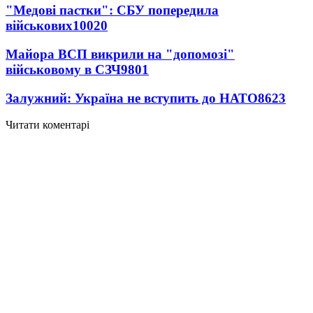
"Медові пастки": СБУ попередила
військових
10020
Майора ВСП викрили на "допомозі"
військовому в СЗЧ
9801
Залужний: Україна не вступить до НАТО
8623
Читати коментарі