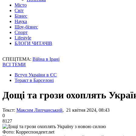
Місто
Світ
Бізнес
Наука
Шоу-бізнес
Спорт
Lifestyle
БЛОГИ ЧИТАЧІВ
СПЕЦТЕМА:
Війна в Ірані
ВСІ ТЕМИ
Вступ України в ЄС
Теракт в Барселоні
Дощі та грози охоплять Украї
Текст:
Максим Липчанський
, 21 квітня 2024, 08:43
0
8127
Фото: Корреспондент.net