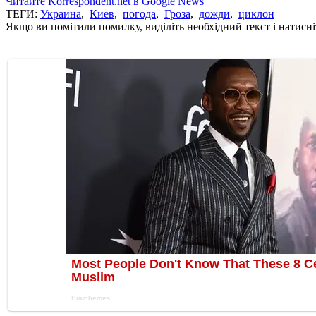
Читайте Korrespondent.net в Google News
ТЕГИ:
Украина
,
Киев
,
погода
,
Гроза
,
дожди
,
циклон
Якщо ви помітили помилку, виділіть необхідний текст і натисніт