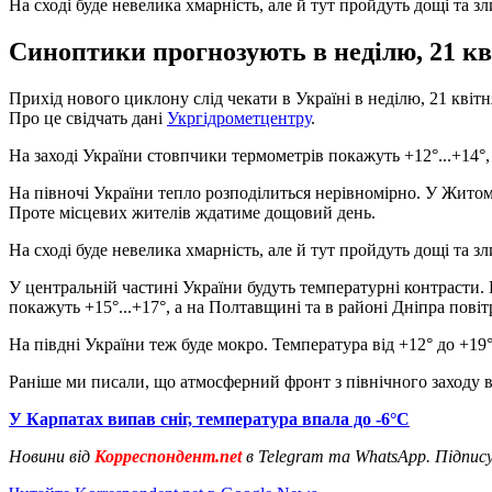
На сході буде невелика хмарність, але й тут пройдуть дощі та з
Синоптики прогнозують в неділю, 21 кві
Прихід нового циклону слід чекати в Україні в неділю, 21 квітн
Про це свідчать дані
Укргідрометцентру
.
На заході України стовпчики термометрів покажуть +12°...+14°,
На півночі України тепло розподілиться нерівномірно. У Житоми
Проте місцевих жителів ждатиме дощовий день.
На сході буде невелика хмарність, але й тут пройдуть дощі та зл
У центральній частині України будуть температурні контрасти
покажуть +15°...+17°, а на Полтавщині та в районі Дніпра повіт
На півдні України теж буде мокро. Температура від +12° до +19°
Раніше ми писали, що атмосферний фронт з північного заходу
У Карпатах випав сніг, температура впала до -6°С
Новини від
Корреспондент.net
в Telegram та WhatsApp. Підпис