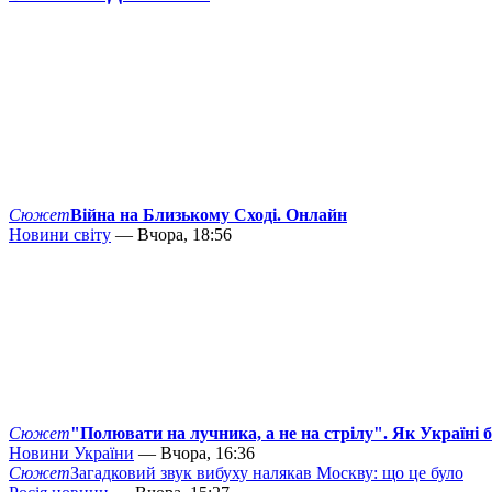
Сюжет
Війна на Близькому Сході. Онлайн
Новини світу
— Вчора, 18:56
Сюжет
"Полювати на лучника, а не на стрілу". Як Україні 
Новини України
— Вчора, 16:36
Сюжет
Загадковий звук вибуху налякав Москву: що це було