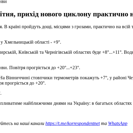
ливи
тня, прихід нового циклону практично на
я. В країні пройдуть дощі, місцями з грозами, практично на всій
 у Хмельницькій області - +9°.
рській, Київській та Чернігівській областях буде +8°...+11°. В
иви. Повітря прогріється до +20°...+23°.
. На Вінниччині стовпчики термометрів покажуть +7°, у районі 
ря прогріється до +20°.
.
 впливатиме найближчими днями на Україну: в багатьох областях
уйтесь на наші канали
https://t.me/korrespondentnet
та
WhatsApp