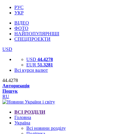
РУС
УКР
ВІДЕО
ФОТО
НАЙПОПУЛЯРНІШІ
СПЕЦПРОЕКТИ
USD
USD
44.4278
EUR
51.3281
Всі курси валют
44.4278
Авторизація
Пошук
RU
ВСІ РОЗДІЛИ
Головна
Україна
Всі новини розділу
Політика