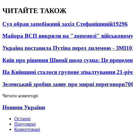
ЧИТАЙТЕ ТАКОЖ
Суд обрав запобіжний захід Стефанішиній
19296
Майора ВСП викрили на "допомозі" військовому
Україна поставила Путіна перед дилемою - ЗМІ
10
Київ про рішення Швеції щодо судна: Це прецеден
На Київщині сталося групове зґвалтування 21-річ
Зеленський зробив заяву про мирні переговори
70
Читати коментарі
Новини України
Останні
Популярні
Коментовані