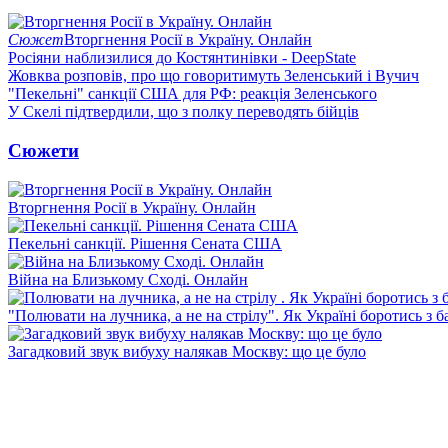
Сюжет
Вторгнення Росії в Україну. Онлайн
Росіяни наблизилися до Костянтинівки - DeepState
Жовква розповів, про що говоритимуть Зеленський і Вучич
"Пекельні" санкції США для РФ: реакція Зеленського
У Скелі підтвердили, що з полку переводять бійців
Сюжети
Вторгнення Росії в Україну. Онлайн
Пекельні санкції. Рішення Сената США
Війна на Близькому Сході. Онлайн
"Полювати на лучника, а не на стрілу". Як Україні боротись з 
Загадковий звук вибуху налякав Москву: що це було