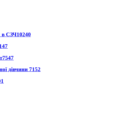
 в СЗЧ
10240
147
т
7547
ної дівчини
7152
01