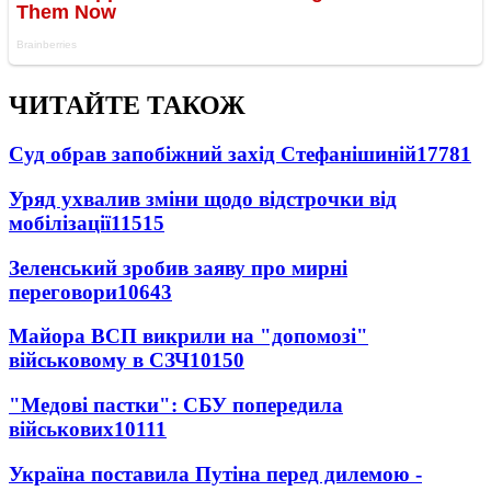
ЧИТАЙТЕ ТАКОЖ
Суд обрав запобіжний захід Стефанішиній
17781
Уряд ухвалив зміни щодо відстрочки від
мобілізації
11515
Зеленський зробив заяву про мирні
переговори
10643
Майора ВСП викрили на "допомозі"
військовому в СЗЧ
10150
"Медові пастки": СБУ попередила
військових
10111
Україна поставила Путіна перед дилемою -