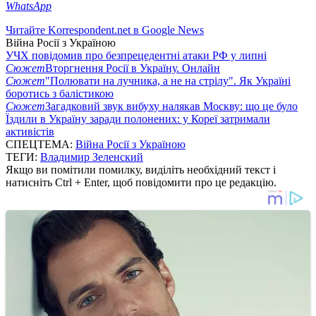
WhatsApp
Читайте Korrespondent.net в Google News
Війна Росії з Україною
УЧХ повідомив про безпрецедентні атаки РФ у липні
Сюжет
Вторгнення Росії в Україну. Онлайн
Сюжет
"Полювати на лучника, а не на стрілу". Як Україні
боротись з балістикою
Сюжет
Загадковий звук вибуху налякав Москву: що це було
Їздили в Україну заради полонених: у Кореї затримали
активістів
СПЕЦТЕМА:
Війна Росії з Україною
ТЕГИ:
Владимир Зеленский
Якщо ви помітили помилку, виділіть необхідний текст і
натисніть Ctrl + Enter, щоб повідомити про це редакцію.