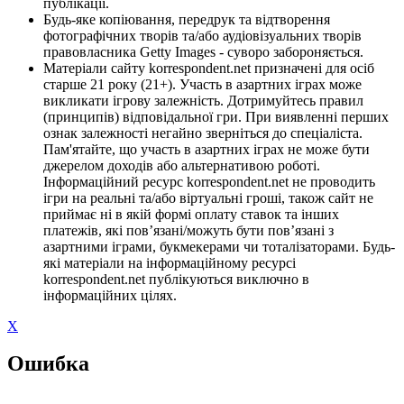
публікації.
Будь-яке копіювання, передрук та відтворення
фотографічних творів та/або аудіовізуальних творів
правовласника Getty Images - суворо забороняється.
Матеріали сайту korrespondent.net призначені для осіб
старше 21 року (21+). Участь в азартних іграх може
викликати ігрову залежність. Дотримуйтесь правил
(принципів) відповідальної гри. При виявленні перших
ознак залежності негайно зверніться до спеціаліста.
Пам'ятайте, що участь в азартних іграх не може бути
джерелом доходів або альтернативою роботі.
Інформаційний ресурс korrespondent.net не проводить
ігри на реальні та/або віртуальні гроші, також сайт не
приймає ні в якій формі оплату ставок та інших
платежів, які пов’язані/можуть бути пов’язані з
азартними іграми, букмекерами чи тоталізаторами. Будь-
які матеріали на інформаційному ресурсі
korrespondent.net публікуються виключно в
інформаційних цілях.
X
Ошибка