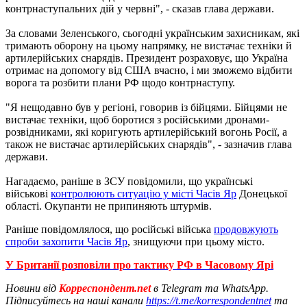
контрнаступальних дій у червні", - сказав глава держави.
За словами Зеленського, сьогодні українським захисникам, які
тримають оборону на цьому напрямку, не вистачає техніки й
артилерійських снарядів. Президент розраховує, що Україна
отримає на допомогу від США вчасно, і ми зможемо відбити
ворога та розбити плани РФ щодо контрнаступу.
"Я нещодавно був у регіоні, говорив із бійцями. Бійцями не
вистачає техніки, щоб боротися з російськими дронами-
розвідниками, які коригують артилерійський вогонь Росії, а
також не вистачає артилерійських снарядів", - зазначив глава
держави.
Нагадаємо, раніше в ЗСУ повідомили, що українські
військові
контролюють ситуацію у місті Часів Яр
Донецької
області. Окупанти не припиняють штурмів.
Раніше повідомлялося, що російські війська
продовжують
спроби захопити Часів Яр
, знищуючи при цьому місто.
У Британії розповіли про тактику РФ в Часовому Ярі
Новини від
Корреспондент.net
в Telegram та WhatsApp.
Підписуйтесь на наші канали
https://t.me/korrespondentnet
та