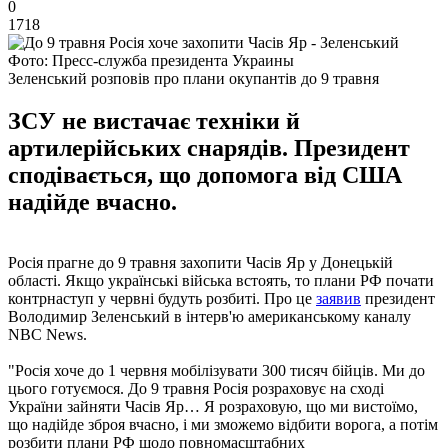
0
1718
Фото: Пресс-служба президента Украины
Зеленський розповів про плани окупантів до 9 травня
ЗСУ не вистачає техніки й
артилерійських снарядів. Президент
сподівається, що допомога від США
надійде вчасно.
Росія прагне до 9 травня захопити Часів Яр у Донецькій
області. Якщо українські війська встоять, то плани РФ почати
контрнаступ у червні будуть розбиті. Про це
заявив
президент
Володимир Зеленський в інтерв'ю американському каналу
NBC News.
"Росія хоче до 1 червня мобілізувати 300 тисяч бійців. Ми до
цього готуємося. До 9 травня Росія розраховує на сході
України зайняти Часів Яр… Я розраховую, що ми вистоїмо,
що надійде зброя вчасно, і ми зможемо відбити ворога, а потім
розбити плани РФ щодо повномасштабних