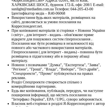
«КореспонденТ.net» Адреса: 02091, місто Київ,
ХАРКІВСЬКЕ ШОСЕ, будинок 172-Б, офіс 208/1 E-mail:
sunlight@mediadim.com.ua
Телефон: 044-205-43-00
Ідентифікатор медіа – R40-06068
Використання будь-яких матеріалів, розміщених на
сайті, дозволяється за умови посилання на
Корреспондент.net.
При копіюванні матеріалів зі сторінки « Новини України
і світу» , для інтернет - видань - обов'язкове пряме
відкрите для пошукових систем гіперпосилання .
Посилання має бути розміщена в незалежності від
повного або часткового використання матеріалів.
Гіперпосилання ( для інтернет - видань) - повинна бути
розміщена в підзаголовку або в першому абзаці
матеріалу.
Новини з позначками "Думка", "Експертиза", "Заява",
"Регіони", "Гроші", "Влада", "Вибори", "Тест-драйв",
"Спецпроекти", "Промо" публікуються на правах
реклами.
Розділ Спецпроекти створюється спільно з
комерційними партнерами.
Будь яке копіювання, публікація, передрук, чи наступне
поширення інформації, що містить посилання на
"Інтерфакс-Україна", EPA / UPG, суворо забороняється.
Власник веб-сторінки в розділі Я-Корреспондент є автор