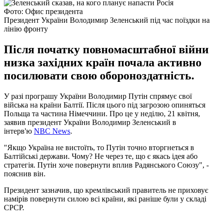
Фото: Офис президента
Президент України Володимир Зеленський під час поїздки на
лінію фронту
Після початку повномасштабної війни
низка західних країн почала активно
посилювати свою обороноздатність.
У разі програшу України Володимир Путін спрямує свої
війська на країни Балтії. Після цього під загрозою опиняться
Польща та частина Німеччини. Про це у неділю, 21 квітня,
заявив президент України Володимир Зеленський в
інтерв'ю
NBC News
.
"Якщо Україна не вистоїть, то Путін точно вторгнеться в
Балтійські держави. Чому? Не через те, що є якась ідея або
стратегія. Путін хоче повернути вплив Радянського Союзу", -
пояснив він.
Президент зазначив, що кремлівський правитель не приховує
намірів повернути силою всі країни, які раніше були у складі
СРСР.