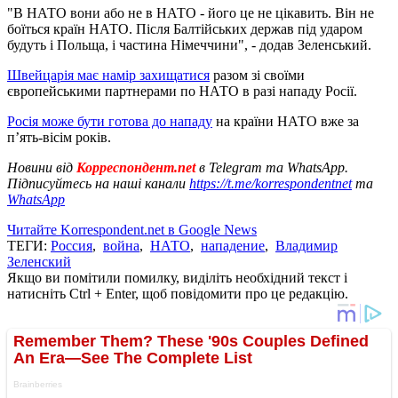
"В НАТО вони або не в НАТО - його це не цікавить. Він не
боїться країн НАТО. Після Балтійських держав під ударом
будуть і Польща, і частина Німеччини", - додав Зеленський.
Швейцарія має намір захищатися
разом зі своїми
європейськими партнерами по НАТО в разі нападу Росії.
Росія може бути готова до нападу
на країни НАТО вже за
п’ять-вісім років.
Новини від
Корреспондент.net
в Telegram та WhatsApp.
Підписуйтесь на наші канали
https://t.me/korrespondentnet
та
WhatsApp
Читайте Korrespondent.net в Google News
ТЕГИ:
Россия
,
война
,
НАТО
,
нападение
,
Владимир
Зеленский
Якщо ви помітили помилку, виділіть необхідний текст і
натисніть Ctrl + Enter, щоб повідомити про це редакцію.