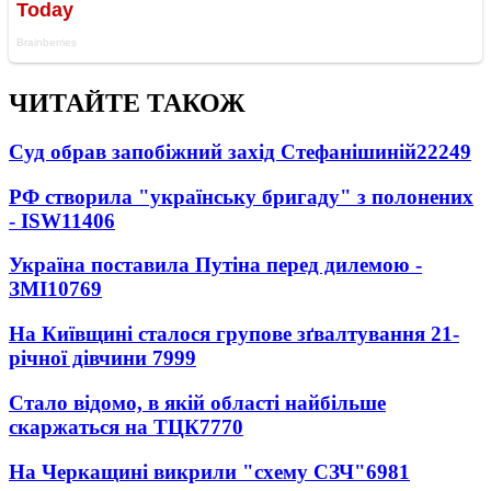
ЧИТАЙТЕ ТАКОЖ
Суд обрав запобіжний захід Стефанішиній
22249
РФ створила "українську бригаду" з полонених
- ISW
11406
Україна поставила Путіна перед дилемою -
ЗМІ
10769
На Київщині сталося групове зґвалтування 21-
річної дівчини
7999
Стало відомо, в якій області найбільше
скаржаться на ТЦК
7770
На Черкащині викрили "схему СЗЧ"
6981