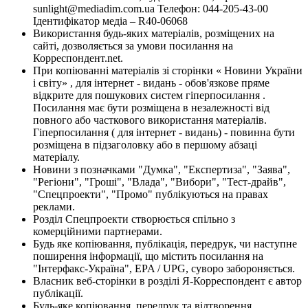
sunlight@mediadim.com.ua
Телефон: 044-205-43-00
Ідентифікатор медіа – R40-06068
Використання будь-яких матеріалів, розміщених на
сайті, дозволяється за умови посилання на
Корреспондент.net.
При копіюванні матеріалів зі сторінки « Новини України
і світу» , для інтернет - видань - обов'язкове пряме
відкрите для пошукових систем гіперпосилання .
Посилання має бути розміщена в незалежності від
повного або часткового використання матеріалів.
Гіперпосилання ( для інтернет - видань) - повинна бути
розміщена в підзаголовку або в першому абзаці
матеріалу.
Новини з позначками "Думка", "Експертиза", "Заява",
"Регіони", "Гроші", "Влада", "Вибори", "Тест-драйв",
"Спецпроекти", "Промо" публікуються на правах
реклами.
Розділ Спецпроекти створюється спільно з
комерційними партнерами.
Будь яке копіювання, публікація, передрук, чи наступне
поширення інформації, що містить посилання на
"Інтерфакс-Україна", EPA / UPG, суворо забороняється.
Власник веб-сторінки в розділі Я-Корреспондент є автор
публікації.
Будь-яке копіювання, передрук та відтворення