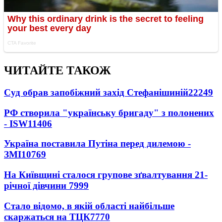
ЧИТАЙТЕ ТАКОЖ
Суд обрав запобіжний захід Стефанішиній
22249
РФ створила "українську бригаду" з полонених
- ISW
11406
Україна поставила Путіна перед дилемою -
ЗМІ
10769
На Київщині сталося групове зґвалтування 21-
річної дівчини
7999
Стало відомо, в якій області найбільше
скаржаться на ТЦК
7770