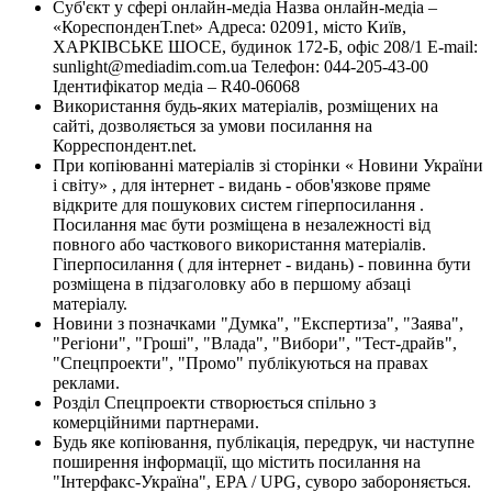
Суб'єкт у сфері онлайн-медіа Назва онлайн-медіа –
«КореспонденТ.net» Адреса: 02091, місто Київ,
ХАРКІВСЬКЕ ШОСЕ, будинок 172-Б, офіс 208/1 E-mail:
sunlight@mediadim.com.ua
Телефон: 044-205-43-00
Ідентифікатор медіа – R40-06068
Використання будь-яких матеріалів, розміщених на
сайті, дозволяється за умови посилання на
Корреспондент.net.
При копіюванні матеріалів зі сторінки « Новини України
і світу» , для інтернет - видань - обов'язкове пряме
відкрите для пошукових систем гіперпосилання .
Посилання має бути розміщена в незалежності від
повного або часткового використання матеріалів.
Гіперпосилання ( для інтернет - видань) - повинна бути
розміщена в підзаголовку або в першому абзаці
матеріалу.
Новини з позначками "Думка", "Експертиза", "Заява",
"Регіони", "Гроші", "Влада", "Вибори", "Тест-драйв",
"Спецпроекти", "Промо" публікуються на правах
реклами.
Розділ Спецпроекти створюється спільно з
комерційними партнерами.
Будь яке копіювання, публікація, передрук, чи наступне
поширення інформації, що містить посилання на
"Інтерфакс-Україна", EPA / UPG, суворо забороняється.