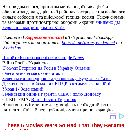
Як повідомлялося, протягом минулої доби авіація Сил
оборони завдала ударів по 9 районах зосередження особового
складу, озброєння та військової техніки росіян. Також силами
та засобами протиповітряної оборони України
знищено дві
керовані авіаційні ракети Х-59.
Новини від
Корреспондент.net
в Telegram та WhatsApp.
Підписуйтесь на наші канали
https://t.me/korrespondentnet
та
WhatsApp
Читайте Korrespondent.net в Google News
Війна Росії з Україною
Сюжет
Вторгнення Росії в Україну. Онлайн
Одеса зазнала масованої атаки
Зеленський про українську балістику: Буде, але є "але"
Десятки тисяч військових КНДР вчитимуться на війні в
Україні - Зеленський
Зеленський оцінив гарантії США і долю Донбасу
СПЕЦТЕМА:
Війна Росії з Україною
Якщо ви помітили помилку, виділіть необхідний текст і
натисніть Ctrl + Enter, щоб повідомити про це редакцію.