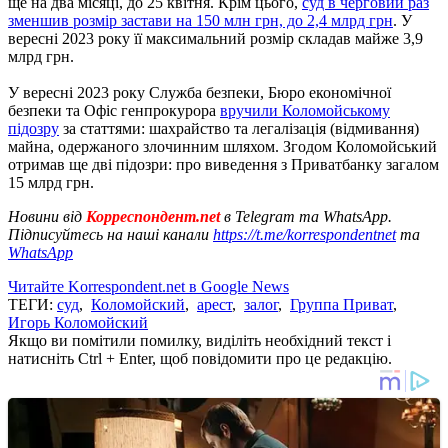
ще на два місяці, до 25 квітня. Крім цього,
суд в черговий раз
зменшив розмір застави на 150 млн грн, до 2,4 млрд грн
. У
вересні 2023 року її максимальний розмір складав майже 3,9
млрд грн.
У вересні 2023 року Служба безпеки, Бюро економічної
безпеки та Офіс генпрокурора
вручили Коломойському
підозру
за статтями: шахрайство та легалізація (відмивання)
майна, одержаного злочинним шляхом. Згодом Коломойський
отримав ще дві підозри: про виведення з Приватбанку загалом
15 млрд грн.
Новини від
Корреспондент.net
в Telegram та WhatsApp.
Підписуйтесь на наші канали
https://t.me/korrespondentnet
та
WhatsApp
Читайте Korrespondent.net в Google News
ТЕГИ:
суд
,
Коломойский
,
арест
,
залог
,
Группа Приват
,
Игорь Коломойский
Якщо ви помітили помилку, виділіть необхідний текст і
натисніть Ctrl + Enter, щоб повідомити про це редакцію.