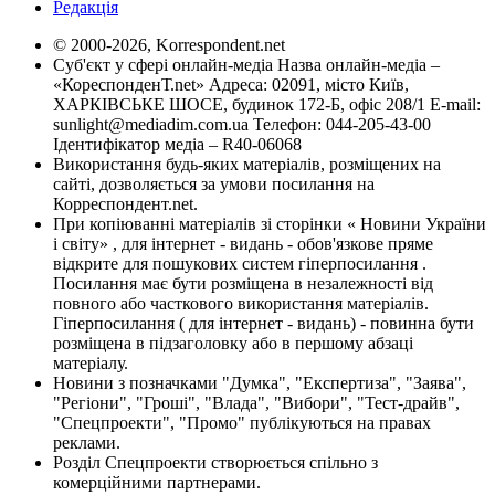
Редакція
© 2000-2026, Korrespondent.net
Суб'єкт у сфері онлайн-медіа Назва онлайн-медіа –
«КореспонденТ.net» Адреса: 02091, місто Київ,
ХАРКІВСЬКЕ ШОСЕ, будинок 172-Б, офіс 208/1 E-mail:
sunlight@mediadim.com.ua
Телефон: 044-205-43-00
Ідентифікатор медіа – R40-06068
Використання будь-яких матеріалів, розміщених на
сайті, дозволяється за умови посилання на
Корреспондент.net.
При копіюванні матеріалів зі сторінки « Новини України
і світу» , для інтернет - видань - обов'язкове пряме
відкрите для пошукових систем гіперпосилання .
Посилання має бути розміщена в незалежності від
повного або часткового використання матеріалів.
Гіперпосилання ( для інтернет - видань) - повинна бути
розміщена в підзаголовку або в першому абзаці
матеріалу.
Новини з позначками "Думка", "Експертиза", "Заява",
"Регіони", "Гроші", "Влада", "Вибори", "Тест-драйв",
"Спецпроекти", "Промо" публікуються на правах
реклами.
Розділ Спецпроекти створюється спільно з
комерційними партнерами.