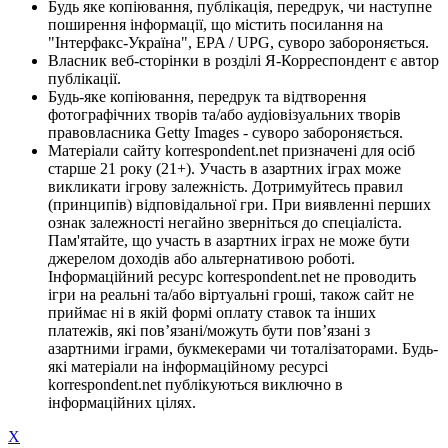
Будь яке копіювання, публікація, передрук, чи наступне
поширення інформації, що містить посилання на
"Інтерфакс-Україна", EPA / UPG, суворо забороняється.
Власник веб-сторінки в розділі Я-Корреспондент є автор
публікації.
Будь-яке копіювання, передрук та відтворення
фотографічних творів та/або аудіовізуальних творів
правовласника Getty Images - суворо забороняється.
Матеріали сайту korrespondent.net призначені для осіб
старше 21 року (21+). Участь в азартних іграх може
викликати ігрову залежність. Дотримуйтесь правил
(принципів) відповідальної гри. При виявленні перших
ознак залежності негайно зверніться до спеціаліста.
Пам'ятайте, що участь в азартних іграх не може бути
джерелом доходів або альтернативою роботі.
Інформаційний ресурс korrespondent.net не проводить
ігри на реальні та/або віртуальні гроші, також сайт не
приймає ні в якій формі оплату ставок та інших
платежів, які пов’язані/можуть бути пов’язані з
азартними іграми, букмекерами чи тоталізаторами. Будь-
які матеріали на інформаційному ресурсі
korrespondent.net публікуються виключно в
інформаційних цілях.
X