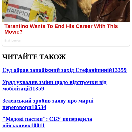
ЧИТАЙТЕ ТАКОЖ
Суд обрав запобіжний захід Стефанішиній
13359
Уряд ухвалив зміни щодо відстрочки від
мобілізації
11359
Зеленський зробив заяву про мирні
переговори
10534
"Медові пастки": СБУ попередила
військових
10011