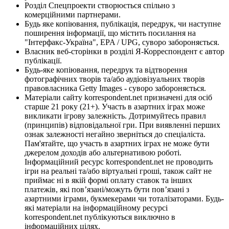
Розділ Спецпроекти створюється спільно з
комерційними партнерами.
Будь яке копіювання, публікація, передрук, чи наступне
поширення інформації, що містить посилання на
"Інтерфакс-Україна", EPA / UPG, суворо забороняється.
Власник веб-сторінки в розділі Я-Корреспондент є автор
публікації.
Будь-яке копіювання, передрук та відтворення
фотографічних творів та/або аудіовізуальних творів
правовласника Getty Images - суворо забороняється.
Матеріали сайту korrespondent.net призначені для осіб
старше 21 року (21+). Участь в азартних іграх може
викликати ігрову залежність. Дотримуйтесь правил
(принципів) відповідальної гри. При виявленні перших
ознак залежності негайно зверніться до спеціаліста.
Пам'ятайте, що участь в азартних іграх не може бути
джерелом доходів або альтернативою роботі.
Інформаційний ресурс korrespondent.net не проводить
ігри на реальні та/або віртуальні гроші, також сайт не
приймає ні в якій формі оплату ставок та інших
платежів, які пов’язані/можуть бути пов’язані з
азартними іграми, букмекерами чи тоталізаторами. Будь-
які матеріали на інформаційному ресурсі
korrespondent.net публікуються виключно в
інформаційних цілях.