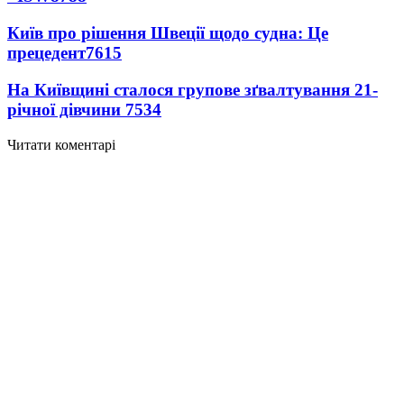
Київ про рішення Швеції щодо судна: Це
прецедент
7615
На Київщині сталося групове зґвалтування 21-
річної дівчини
7534
Читати коментарі