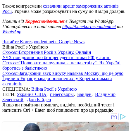
Також конгресмени
схвалили арешт заморожених активів
Росії
. Україна може розраховувати на суму до 8 млрд доларів.
Новини від
Корреспондент.net
в Telegram та WhatsApp.
Підписуйтесь на наші канали
https://t.me/korrespondentnet
та
WhatsApp
Читайте Korrespondent.net в Google News
Війна Росії з Україною
Сюжет
Вторгнення Росії в Україну. Онлайн
УЧХ повідомив про безпрецедентні атаки РФ у липні
Сюжет
"Полювати на лучника, а не на стрілу". Як Україні
боротись з балістикою
Сюжет
Загадковий звук вибуху налякав Москву: що це було
Їздили в Україну заради полонених: у Кореї затримали
активістів
СПЕЦТЕМА:
Війна Росії з Україною
ТЕГИ:
Украина-США
,
переговоры
,
Байден
,
Владимир
Зеленский
,
Джо Байден
Якщо ви помітили помилку, виділіть необхідний текст і
натисніть Ctrl + Enter, щоб повідомити про це редакцію.