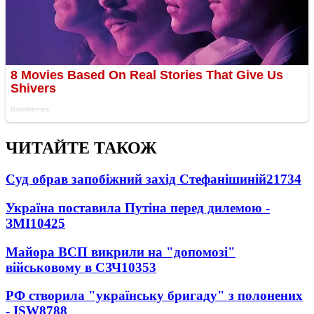
ЧИТАЙТЕ ТАКОЖ
Суд обрав запобіжний захід Стефанішиній
21734
Україна поставила Путіна перед дилемою -
ЗМІ
10425
Майора ВСП викрили на "допомозі"
військовому в СЗЧ
10353
РФ створила "українську бригаду" з полонених
- ISW
8788