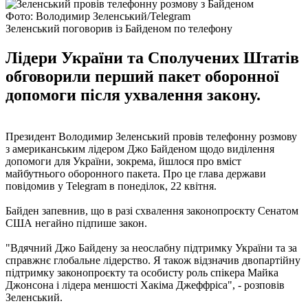
Фото: Володимир Зеленський/Telegram
Зеленський поговорив із Байденом по телефону
Лідери України та Сполучених Штатів
обговорили перший пакет оборонної
допомоги після ухвалення закону.
Президент Володимир Зеленський провів телефонну розмову
з американським лідером Джо Байденом щодо виділення
допомоги для України, зокрема, йшлося про вміст
майбутнього оборонного пакета. Про це глава держави
повідомив у Telegram в понеділок, 22 квітня.
Байден запевнив, що в разі схвалення законопроєкту Сенатом
США негайно підпише закон.
"Вдячний Джо Байдену за неослабну підтримку України та за
справжнє глобальне лідерство. Я також відзначив двопартійну
підтримку законопроєкту та особисту роль спікера Майка
Джонсона і лідера меншості Хакіма Джеффріса", - розповів
Зеленський.