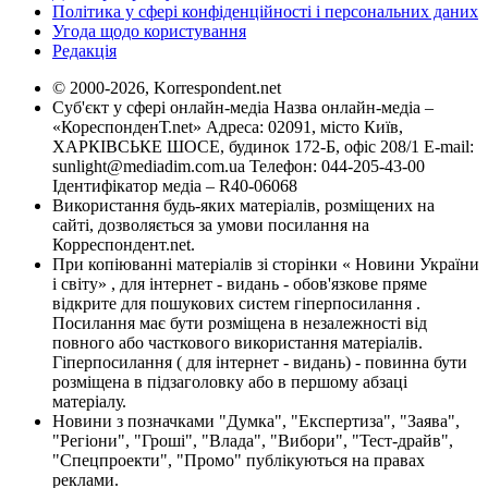
Політика у сфері конфіденційності і персональних даних
Угода щодо користування
Редакція
© 2000-2026, Korrespondent.net
Суб'єкт у сфері онлайн-медіа Назва онлайн-медіа –
«КореспонденТ.net» Адреса: 02091, місто Київ,
ХАРКІВСЬКЕ ШОСЕ, будинок 172-Б, офіс 208/1 E-mail:
sunlight@mediadim.com.ua
Телефон: 044-205-43-00
Ідентифікатор медіа – R40-06068
Використання будь-яких матеріалів, розміщених на
сайті, дозволяється за умови посилання на
Корреспондент.net.
При копіюванні матеріалів зі сторінки « Новини України
і світу» , для інтернет - видань - обов'язкове пряме
відкрите для пошукових систем гіперпосилання .
Посилання має бути розміщена в незалежності від
повного або часткового використання матеріалів.
Гіперпосилання ( для інтернет - видань) - повинна бути
розміщена в підзаголовку або в першому абзаці
матеріалу.
Новини з позначками "Думка", "Експертиза", "Заява",
"Регіони", "Гроші", "Влада", "Вибори", "Тест-драйв",
"Спецпроекти", "Промо" публікуються на правах
реклами.