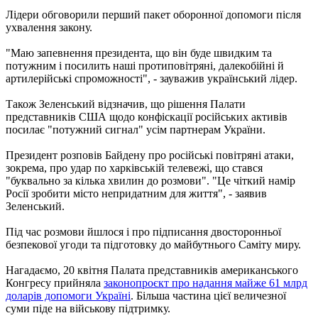
Лідери обговорили перший пакет оборонної допомоги після
ухвалення закону.
"Маю запевнення президента, що він буде швидким та
потужним і посилить наші протиповітряні, далекобійні й
артилерійські спроможності", - зауважив український лідер.
Також Зеленський відзначив, що рішення Палати
представників США щодо конфіскації російських активів
посилає "потужний сигнал" усім партнерам України.
Президент розповів Байдену про російські повітряні атаки,
зокрема, про удар по харківській телевежі, що стався
"буквально за кілька хвилин до розмови". "Це чіткий намір
Росії зробити місто непридатним для життя", - заявив
Зеленський.
Під час розмови йшлося і про підписання двосторонньої
безпекової угоди та підготовку до майбутнього Саміту миру.
Нагадаємо, 20 квітня Палата представників американського
Конгресу прийняла
законопроєкт про надання майже 61 млрд
доларів допомоги Україні
. Більша частина цієї величезної
суми піде на військову підтримку.