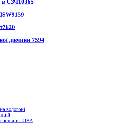
 в СЗЧ
10365
 ISW
9159
т
7620
ної дівчини
7594
 на водогоні
анцій
рсонщині - ОВА