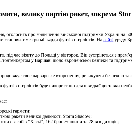
рмати, велику партію ракет, зокрема Sto
тня, оголосить про збільшення військової підтримки Україні на 5
ни становитиме три мільярди фунтів стерлінгів. На
сайті
уряду Бр
ь під час візиту до Польщі у вівторок. Він зустрінеться з прем’
толтенбергом у Варшаві щодо європейської безпеки та підтрим
 продовжує своє варварське вторгнення, ризикуючи безпекою та ст
ів фунтів стерлінгів буде використано для швидкої доставки необ
чає:
орські гармати;
ткові ракети великої дальності Storm Shadow;
ртних засобів "Хаскі", 162 бронемашини та 78 всюдиходів;