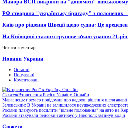
Майора ВСП викрили на "допомозі" військовому
РФ створила "українську бригаду" з полонених -
Київ про рішення Швеції щодо судна: Це прецеден
На Київщині сталося групове зґвалтування 21-річ
Читати коментарі
Новини України
Останні
Популярні
Коментовані
Сюжет
Вторгнення Росії в Україну. Онлайн
Марганець: прем'єр повідомив про кадрові рішення після аварії
Зеленський: В Україні не залишилося неушкоджених електрост
Росіяни планують посилити "вільне полювання" на авто на Хе
Росіяни атакували рейсовий автобус у Нікополі: загинув водій
Сюжети