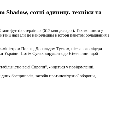
rm Shadow, сотні одиниць техніки та
00 млн фунтів стерлінгів (617 млн доларів). Таким чином у
итанії назвали це найбільшим в історії пакетом обладнання з
єр-міністром Польщі Дональдом Туском, після чого лідери
ки України. Потім Сунак вирушить до Німеччини, щоб
абільністю всієї Європи", - йдеться у повідомленні.
хідних боєприпасів, засобів протиповітряної оборони,