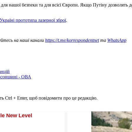
для нашої безпеки та для всієї Європи. Якщо Путіну дозволять дос
Україні прототипа лазерної зброї
.
уйтесь на наші канали
https://t.me/korrespondentnet
та
WhatsApp
анцій
рсонщині - ОВА
ь Ctrl + Enter, щоб повідомити про це редакцію.