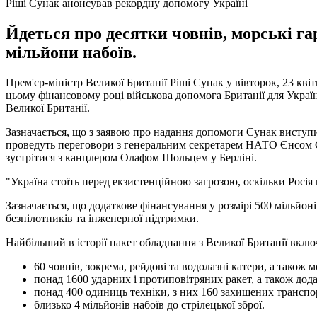
Ріші Сунак анонсував рекордну допомогу Україні
Йдеться про десятки човнів, морські га
мільйони набоїв.
Прем'єр-міністр Великої Британії Ріші Сунак у вівторок, 23 кві
цьому фінансовому році військова допомога Британії для Украї
Великої Британії.
Зазначається, що з заявою про надання допомоги Сунак виступит
проведуть переговори з генеральним секретарем НАТО Єнсом С
зустрітися з канцлером Олафом Шольцем у Берліні.
"Україна стоїть перед екзистенційною загрозою, оскільки Росія
Зазначається, що додаткове фінансування у розмірі 500 мільйон
безпілотників та інженерної підтримки.
Найбільший в історії пакет обладнання з Великої Британії вклю
60 човнів, зокрема, рейдові та водолазні катери, а також м
понад 1600 ударних і протиповітряних ракет, а також дода
понад 400 одиниць техніки, з них 160 захищених транспо
близько 4 мільйонів набоїв до стрілецької зброї.