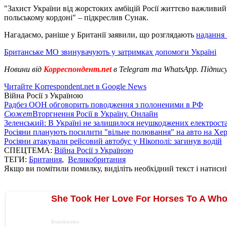
"Захист України від жорстоких амбіцій Росії життєво важливий 
польському кордоні" – підкреслив Сунак.
Нагадаємо, раніше у Британії заявили, що розглядають
надання 
Британське МО звинувачують у затримках допомоги Україні
Новини від
Корреспондент.net
в Telegram та WhatsApp. Підпис
Читайте Korrespondent.net в Google News
Війна Росії з Україною
Радбез ООН обговорить поводження з полоненими в РФ
Сюжет
Вторгнення Росії в Україну. Онлайн
Зеленський: В Україні не залишилося неушкоджених електрост
Росіяни планують посилити "вільне полювання" на авто на Хе
Росіяни атакували рейсовий автобус у Нікополі: загинув водій
СПЕЦТЕМА:
Війна Росії з Україною
ТЕГИ:
Британия
,
Великобритания
Якщо ви помітили помилку, виділіть необхідний текст і натисніт