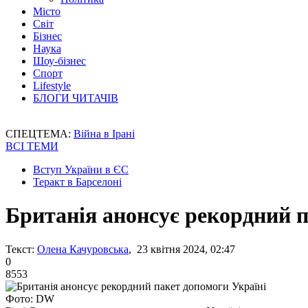
Місто
Світ
Бізнес
Наука
Шоу-бізнес
Спорт
Lifestyle
БЛОГИ ЧИТАЧІВ
СПЕЦТЕМА:
Війна в Ірані
ВСІ ТЕМИ
Вступ України в ЄС
Теракт в Барселоні
Британія анонсує рекордний п
Текст:
Олена Качуровська
, 23 квітня 2024, 02:47
0
8553
Фото: DW