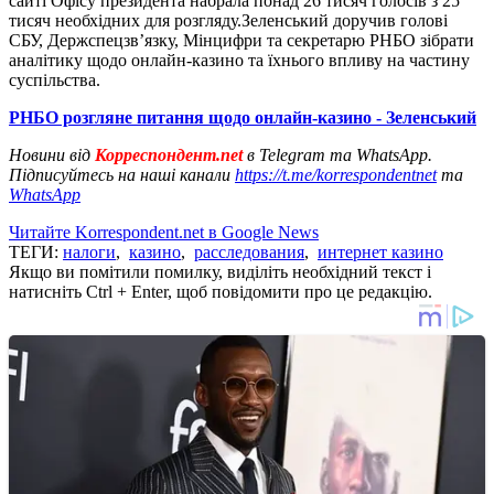
сайті Офісу президента набрала понад 26 тисяч голосів з 25
тисяч необхідних для розгляду.Зеленський доручив голові
СБУ, Держспецзвʼязку, Мінцифри та секретарю РНБО зібрати
аналітику щодо онлайн-казино та їхнього впливу на частину
суспільства.
РНБО розгляне питання щодо онлайн-казино - Зеленський
Новини від
Корреспондент.net
в Telegram та WhatsApp.
Підписуйтесь на наші канали
https://t.me/korrespondentnet
та
WhatsApp
Читайте Korrespondent.net в Google News
ТЕГИ:
налоги
,
казино
,
расследования
,
интернет казино
Якщо ви помітили помилку, виділіть необхідний текст і
натисніть Ctrl + Enter, щоб повідомити про це редакцію.