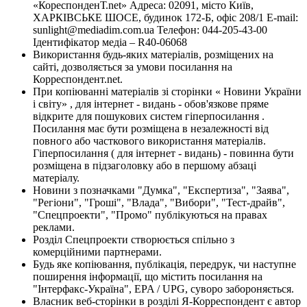
«КореспонденТ.net» Адреса: 02091, місто Київ,
ХАРКІВСЬКЕ ШОСЕ, будинок 172-Б, офіс 208/1 E-mail:
sunlight@mediadim.com.ua
Телефон: 044-205-43-00
Ідентифікатор медіа – R40-06068
Використання будь-яких матеріалів, розміщених на
сайті, дозволяється за умови посилання на
Корреспондент.net.
При копіюванні матеріалів зі сторінки « Новини України
і світу» , для інтернет - видань - обов'язкове пряме
відкрите для пошукових систем гіперпосилання .
Посилання має бути розміщена в незалежності від
повного або часткового використання матеріалів.
Гіперпосилання ( для інтернет - видань) - повинна бути
розміщена в підзаголовку або в першому абзаці
матеріалу.
Новини з позначками "Думка", "Експертиза", "Заява",
"Регіони", "Гроші", "Влада", "Вибори", "Тест-драйв",
"Спецпроекти", "Промо" публікуються на правах
реклами.
Розділ Спецпроекти створюється спільно з
комерційними партнерами.
Будь яке копіювання, публікація, передрук, чи наступне
поширення інформації, що містить посилання на
"Інтерфакс-Україна", EPA / UPG, суворо забороняється.
Власник веб-сторінки в розділі Я-Корреспондент є автор