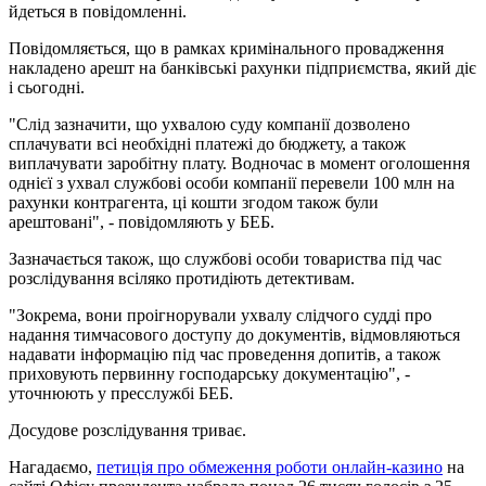
йдеться в повідомленні.
Повідомляється, що в рамках кримінального провадження
накладено арешт на банківські рахунки підприємства, який діє
і сьогодні.
"Слід зазначити, що ухвалою суду компанії дозволено
сплачувати всі необхідні платежі до бюджету, а також
виплачувати заробітну плату. Водночас в момент оголошення
однієї з ухвал службові особи компанії перевели 100 млн на
рахунки контрагента, ці кошти згодом також були
арештовані", - повідомляють у БЕБ.
Зазначається також, що службові особи товариства під час
розслідування всіляко протидіють детективам.
"Зокрема, вони проігнорували ухвалу слідчого судді про
надання тимчасового доступу до документів, відмовляються
надавати інформацію під час проведення допитів, а також
приховують первинну господарську документацію", -
уточнюють у пресслужбі БЕБ.
Досудове розслідування триває.
Нагадаємо,
петиція про обмеження роботи онлайн-казино
на