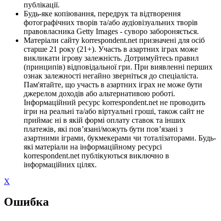
публікації.
Будь-яке копіювання, передрук та відтворення
фотографічних творів та/або аудіовізуальних творів
правовласника Getty Images - суворо забороняється.
Матеріали сайту korrespondent.net призначені для осіб
старше 21 року (21+). Участь в азартних іграх може
викликати ігрову залежність. Дотримуйтесь правил
(принципів) відповідальної гри. При виявленні перших
ознак залежності негайно зверніться до спеціаліста.
Пам'ятайте, що участь в азартних іграх не може бути
джерелом доходів або альтернативою роботі.
Інформаційний ресурс korrespondent.net не проводить
ігри на реальні та/або віртуальні гроші, також сайт не
приймає ні в якій формі оплату ставок та інших
платежів, які пов’язані/можуть бути пов’язані з
азартними іграми, букмекерами чи тоталізаторами. Будь-
які матеріали на інформаційному ресурсі
korrespondent.net публікуються виключно в
інформаційних цілях.
X
Ошибка