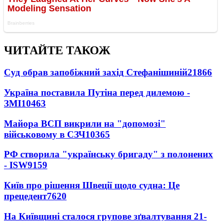
ЧИТАЙТЕ ТАКОЖ
Суд обрав запобіжний захід Стефанішиній
21866
Україна поставила Путіна перед дилемою -
ЗМІ
10463
Майора ВСП викрили на "допомозі"
військовому в СЗЧ
10365
РФ створила "українську бригаду" з полонених
- ISW
9159
Київ про рішення Швеції щодо судна: Це
прецедент
7620
На Київщині сталося групове зґвалтування 21-