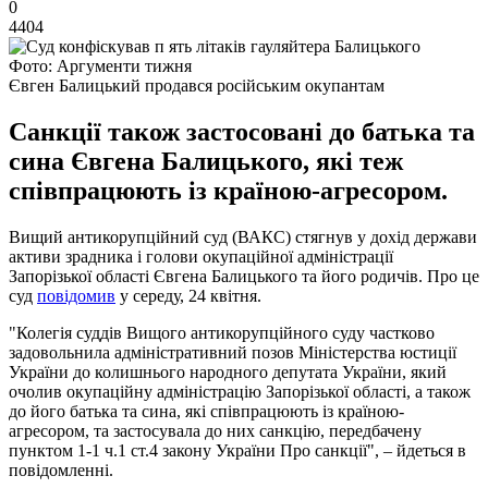
0
4404
Фото: Аргументи тижня
Євген Балицький продався російським окупантам
Санкції також застосовані до батька та
сина Євгена Балицького, які теж
співпрацюють із країною-агресором.
Вищий антикорупційний суд (ВАКС) стягнув у дохід держави
активи зрадника і голови окупаційної адміністрації
Запорізької області Євгена Балицького та його родичів. Про це
суд
повідомив
у середу, 24 квітня.
"Колегія суддів Вищого антикорупційного суду частково
задовольнила адміністративний позов Міністерства юстиції
України до колишнього народного депутата України, який
очолив окупаційну адміністрацію Запорізької області, а також
до його батька та сина, які співпрацюють із країною-
агресором, та застосувала до них санкцію, передбачену
пунктом 1-1 ч.1 ст.4 закону України Про санкції", – йдеться в
повідомленні.