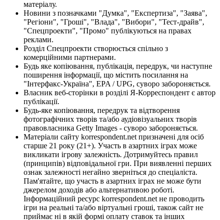
матеріалу.
Новини з позначками "Думка", "Експертиза", "Заява",
"Регіони", "Гроші", "Влада", "Вибори", "Тест-драйв",
"Спецпроекти", "Промо" публікуються на правах
реклами.
Розділ Спецпроекти створюється спільно з
комерційними партнерами.
Будь яке копіювання, публікація, передрук, чи наступне
поширення інформації, що містить посилання на
"Інтерфакс-Україна", EPA / UPG, суворо забороняється.
Власник веб-сторінки в розділі Я-Корреспондент є автор
публікації.
Будь-яке копіювання, передрук та відтворення
фотографічних творів та/або аудіовізуальних творів
правовласника Getty Images - суворо забороняється.
Матеріали сайту korrespondent.net призначені для осіб
старше 21 року (21+). Участь в азартних іграх може
викликати ігрову залежність. Дотримуйтесь правил
(принципів) відповідальної гри. При виявленні перших
ознак залежності негайно зверніться до спеціаліста.
Пам'ятайте, що участь в азартних іграх не може бути
джерелом доходів або альтернативою роботі.
Інформаційний ресурс korrespondent.net не проводить
ігри на реальні та/або віртуальні гроші, також сайт не
приймає ні в якій формі оплату ставок та інших