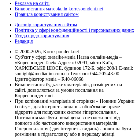
Реклама на сайті
Використання матеріалів korrespondent.net
Правила користування сайтом
Договір користування сайтом
Політика у сфері конфіденційності і персональних даних
Угода щодо користування
Редакція
© 2000-2026, Korrespondent.net
Суб'єкт у сфері онлайн-медіа Назва онлайн-медіа –
«КореспонденТ.net» Адреса: 02091, місто Київ,
ХАРКІВСЬКЕ ШОСЕ, будинок 172-Б, офіс 208/1 E-mail:
sunlight@mediadim.com.ua
Телефон: 044-205-43-00
Ідентифікатор медіа – R40-06068
Використання будь-яких матеріалів, розміщених на
сайті, дозволяється за умови посилання на
Корреспондент.net.
При копіюванні матеріалів зі сторінки « Новини України
і світу» , для інтернет - видань - обов'язкове пряме
відкрите для пошукових систем гіперпосилання .
Посилання має бути розміщена в незалежності від
повного або часткового використання матеріалів.
Гіперпосилання ( для інтернет - видань) - повинна бути
розміщена в підзаголовку або в першому абзаці