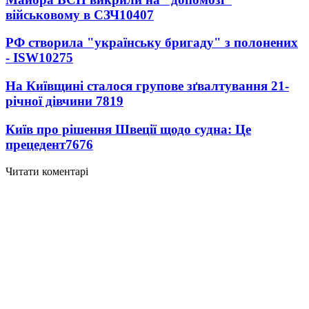
військовому в СЗЧ
10407
РФ створила "українську бригаду" з полонених
- ISW
10275
На Київщині сталося групове зґвалтування 21-
річної дівчини
7819
Київ про рішення Швеції щодо судна: Це
прецедент
7676
Читати коментарі