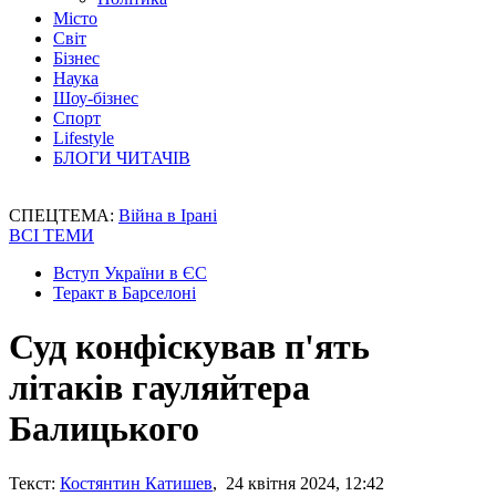
Місто
Світ
Бізнес
Наука
Шоу-бізнес
Спорт
Lifestyle
БЛОГИ ЧИТАЧІВ
СПЕЦТЕМА:
Війна в Ірані
ВСІ ТЕМИ
Вступ України в ЄС
Теракт в Барселоні
Суд конфіскував п'ять
літаків гауляйтера
Балицького
Текст:
Костянтин Катишев
, 24 квітня 2024, 12:42