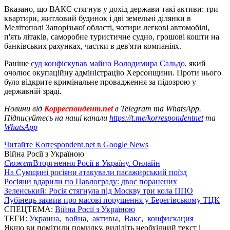
Вказано, що ВАКС стягнув у дохід держави такі активи: три
квартири, житловий будинок і дві земельні ділянки в
Мелітополі Запорізької області, чотири легкові автомобілі,
п'ять літаків, саморобне туристичне судно, грошові кошти на
банківських рахунках, частки в дев'яти компаніях.
Раніше
суд конфіскував майно Володимира Сальдо
, який
очолює окупаційну адміністрацію Херсонщини. Проти нього
було відкрите кримінальне провадження за підозрою у
державній зраді.
Новини від
Корреспондент.net
в Telegram та WhatsApp.
Підписуйтесь на наші канали
https://t.me/korrespondentnet
та
WhatsApp
Читайте Korrespondent.net в Google News
Війна Росії з Україною
Сюжет
Вторгнення Росії в Україну. Онлайн
На Сумщині росіяни атакували пасажирський поїзд
Росіяни вдарили по Павлограду: двоє поранених
Зеленський: Росія стягнула під Москву три кола ППО
Лубінець заявив про масові порушення у Берегівському ТЦК
СПЕЦТЕМА:
Війна Росії з Україною
ТЕГИ:
Украина
,
война
,
активы
,
Вакс
,
конфискация
Якщо ви помітили помилку, виділіть необхідний текст і