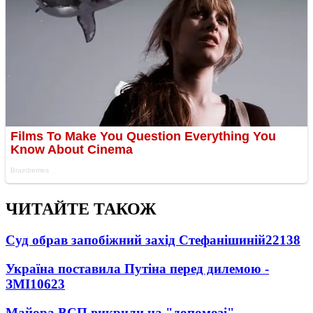
ЧИТАЙТЕ ТАКОЖ
Суд обрав запобіжний захід Стефанішиній
22138
Україна поставила Путіна перед дилемою -
ЗМІ
10623
Майора ВСП викрили на "допомозі"