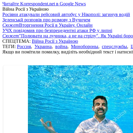
Читайте Korrespondent.net в Google News
Війна Росії з Україною
Росіяни атакували рейсовий автобус у Нікополі: загинув водій
Зеленськй розповів про розмову з Вучичем
Сюжет
Вторгнення Росії в Україну. Онлайн
УЧХ повідомив про безпрецедентні атаки РФ у липні
Сюжет
"Полювати на лучника, а не на стрілу". Як Україні бор
СПЕЦТЕМА:
Війна Росії з Україною
ТЕГИ:
Россия
,
Украина
,
война
,
Минобороны
,
спецслужбы
,
Якщо ви помітили помилку, виділіть необхідний текст і натисніт