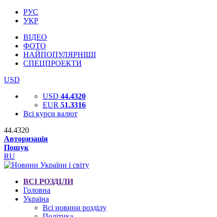
РУС
УКР
ВІДЕО
ФОТО
НАЙПОПУЛЯРНІШІ
СПЕЦПРОЕКТИ
USD
USD
44.4320
EUR
51.3316
Всі курси валют
44.4320
Авторизація
Пошук
RU
ВСІ РОЗДІЛИ
Головна
Україна
Всі новини розділу
Політика