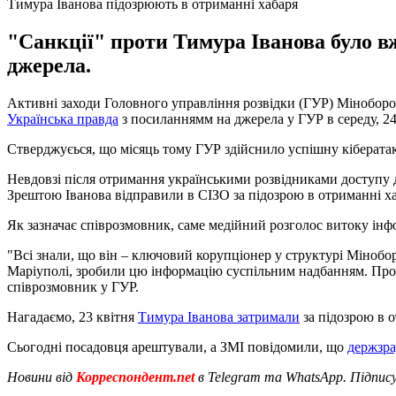
Тимура Іванова підозрюють в отриманні хабаря
"Санкції" проти Тимура Іванова було в
джерела.
Активні заходи Головного управління розвідки (ГУР) Міноборо
Українська правда
з посиланнямм на джерела у ГУР в середу, 24
Стверджуєься, що місяць тому ГУР здійснило успішну кібератак
Невдовзі після отримання українськими розвідниками доступу д
Зрештою Іванова відправили в СІЗО за підозрою в отриманні хаб
Як зазначає співрозмовник, саме медійний розголос витоку інф
"Всі знали, що він – ключовий корупціонер у структурі Мінобо
Маріуполі, зробили цю інформацію суспільним надбанням. Проте
співрозмовник у ГУР.
Нагадаємо, 23 квітня
Тимура Іванова затримали
за підозрою в о
Сьогодні посадовця арештували, а ЗМІ повідомили, що
держзра
Новини від
Корреспондент.net
в Telegram та WhatsApp. Підпис