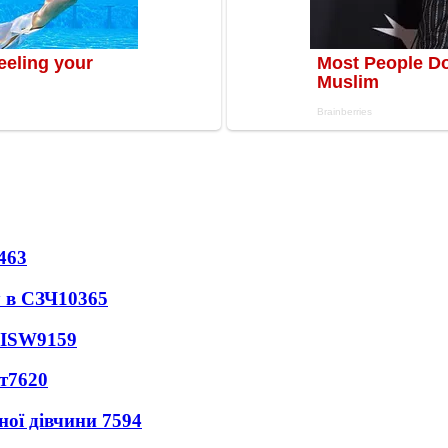
463
 в СЗЧ
10365
 ISW
9159
т
7620
ної дівчини
7594