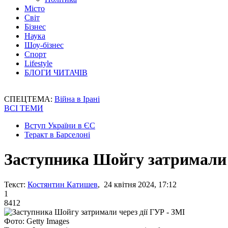
Місто
Світ
Бізнес
Наука
Шоу-бізнес
Спорт
Lifestyle
БЛОГИ ЧИТАЧІВ
СПЕЦТЕМА:
Війна в Ірані
ВСІ ТЕМИ
Вступ України в ЄС
Теракт в Барселоні
Заступника Шойгу затримали ч
Текст:
Костянтин Катишев
, 24 квітня 2024, 17:12
1
8412
Фото: Getty Images