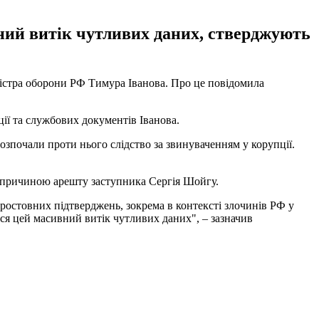
вний витік чутливих даних, стверджують
істра оборони РФ Тимура Іванова. Про це повідомила
ії та службових документів Іванова.
зпочали проти нього слідство за звинуваченням у корупції.
ою причиною арешту заступника Сергія Шойгу.
простовних підтверджень, зокрема в контексті злочинів РФ у
ся цей масивний витік чутливих даних", – зазначив