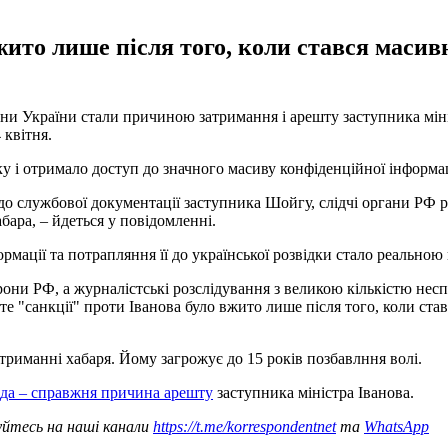
жито лише після того, коли стався маси
ни України стали причиною затримання і арешту заступника мін
 квітня.
у і отримало доступ до значного масиву конфіденційної інформац
о службової документації заступника Шойгу, слідчі органи РФ ро
ара, – йдеться у повідомленні.
ормації та потрапляння її до української розвідки стало реальн
рони РФ, а журналістські розслідування з великою кількістю нес
 "санкції" проти Іванова було вжито лише після того, коли став
триманні хабаря. Йому загрожує до 15 років позбавлння волі.
да – справжня причина арешту
заступника міністра Іванова.
уйтесь на наші канали
https://t.me/korrespondentnet
та
WhatsApp