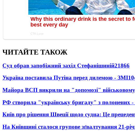
ЧИТАЙТЕ ТАКОЖ
Суд обрав запобіжний захід Стефанішиній
21866
Україна поставила Путіна перед дилемою - ЗМІ
10
Майора ВСП викрили на "допомозі" військовому
РФ створила "українську бригаду" з полонених -
Київ про рішення Швеції щодо судна: Це прецеден
На Київщині сталося групове зґвалтування 21-річ