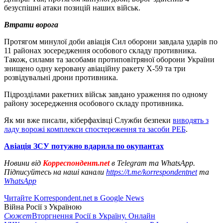
безуспішні атаки позицій наших військ.
Втрати ворога
Протягом минулої доби авіація Сил оборони завдала ударів по
11 районах зосередження особового складу противника.
Також, силами та засобами протиповітряної оборони України
знищено одну керовану авіаційну ракету Х-59 та три
розвідувальні дрони противника.
Підрозділами ракетних військ завдано ураження по одному
району зосередження особового складу противника.
Як ми вже писали, кіберфахівці Служби безпеки
виводять з
ладу ворожі комплекси спостереження та засоби РЕБ
.
Авіація ЗСУ потужно вдарила по окупантах
Новини від
Корреспондент.net
в Telegram та WhatsApp.
Підписуйтесь на наші канали
https://t.me/korrespondentnet
та
WhatsApp
Читайте Korrespondent.net в Google News
Війна Росії з Україною
Сюжет
Вторгнення Росії в Україну. Онлайн