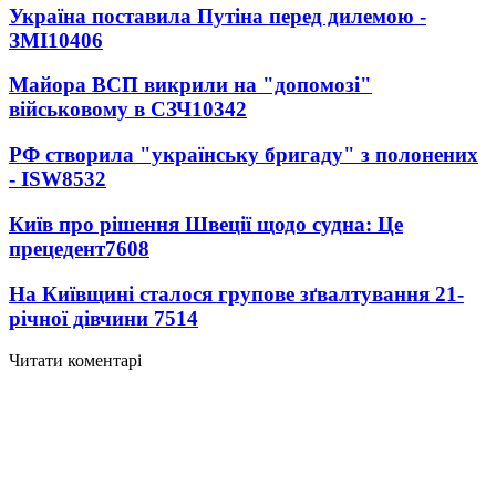
Україна поставила Путіна перед дилемою -
ЗМІ
10406
Майора ВСП викрили на "допомозі"
військовому в СЗЧ
10342
РФ створила "українську бригаду" з полонених
- ISW
8532
Київ про рішення Швеції щодо судна: Це
прецедент
7608
На Київщині сталося групове зґвалтування 21-
річної дівчини
7514
Читати коментарі