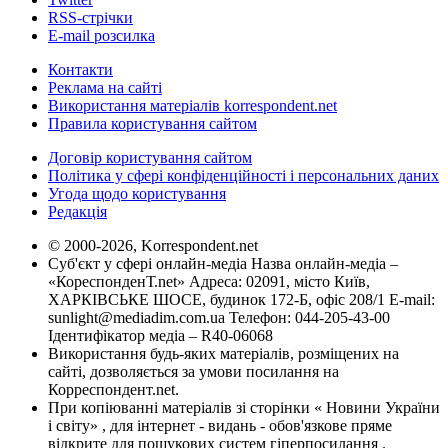
RSS-стрічки
E-mail розсилка
Контакти
Реклама на сайті
Використання матеріалів korrespondent.net
Правила користування сайтом
Договір користування сайтом
Політика у сфері конфіденційності і персональних даних
Угода щодо користування
Редакція
© 2000-2026, Korrespondent.net
Суб'єкт у сфері онлайн-медіа Назва онлайн-медіа –
«КореспонденТ.net» Адреса: 02091, місто Київ,
ХАРКІВСЬКЕ ШОСЕ, будинок 172-Б, офіс 208/1 E-mail:
sunlight@mediadim.com.ua
Телефон: 044-205-43-00
Ідентифікатор медіа – R40-06068
Використання будь-яких матеріалів, розміщених на
сайті, дозволяється за умови посилання на
Корреспондент.net.
При копіюванні матеріалів зі сторінки « Новини України
і світу» , для інтернет - видань - обов'язкове пряме
відкрите для пошукових систем гіперпосилання .