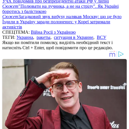
УЧХ повідомив про безпрецедентні атаки РФ у липні
Сюжет
"Полювати на лучника, а не на стрілу". Як Україні
боротись з балістикою
Сюжет
Загадковий звук вибуху налякав Москву: що це було
Їздили в Україну заради полонених: у Кореї затримали
активістів
СПЕЦТЕМА:
Війна Росії з Україною
ТЕГИ:
Украина
,
ракеты
,
ситуация в Украине
,
ВСУ
Якщо ви помітили помилку, виділіть необхідний текст і
натисніть Ctrl + Enter, щоб повідомити про це редакцію.