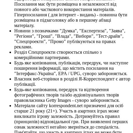
Посилання має бути розміщена в незалежності від
повного або часткового використання матеріалів.
Гіперпосилання ( для інтернет - видань) - повинна бути
розміщена в підзаголовку або в першому абзаці
матеріалу.
Новини з позначками "Думка", "Експертиза", "Заява",
"Регіони", "Гроші", "Влада", "Вибори", "Тест-драйв",
"Спецпроекти", "Промо" публікуються на правах
реклами.
Розділ Спецпроекти створюється спільно з
комерційними партнерами.
Будь яке копіювання, публікація, передрук, чи наступне
поширення інформації, що містить посилання на
"Інтерфакс-Україна", EPA / UPG, суворо забороняється.
Власник веб-сторінки в розділі Я-Корреспондент є автор
публікації.
Будь-яке копіювання, передрук та відтворення
фотографічних творів та/або аудіовізуальних творів
правовласника Getty Images - суворо забороняється.
Матеріали сайту korrespondent.net призначені для осіб
старше 21 року (21+). Участь в азартних іграх може
викликати ігрову залежність. Дотримуйтесь правил
(принципів) відповідальної гри. При виявленні перших
ознак залежності негайно зверніться до спеціаліста.
Пам'ятайте, що участь в азартних іграх не може бути