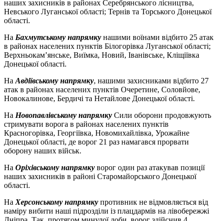
наших захисників в районах Серебрянського лісництва,
Невського Луганської області; Тернів та Торського Донецької
області.
На
Бахмутському напрямку
нашими воїнами відбито 25 атак
в районах населених пунктів Білогорівка Луганської області;
Верхньокам’янське, Виїмка, Новий, Іванівське, Кліщіївка
Донецької області.
На
Авдіївському напрямку
, нашими захисниками відбито 27
атак в районах населених пунктів Очеретине, Соловйове,
Новокалинове, Бердичі та Нетайлове Донецької області.
На
Новопавлівському напрямку
Сили оборони продовжують
стримувати ворога в районах населених пунктів
Красногорівка, Георгіївка, Новомихайлівка, Урожайне
Донецької області, де ворог 21 раз намагався прорвати
оборону наших військ.
На
Оріхівському напрямку
ворог один раз атакував позиції
наших захисників в районі Старомайорського Донецької
області.
На
Херсонському напрямку
противник не відмовляється від
наміру вибити наші підрозділи із плацдармів на лівобережжі
Дніпра. Так, протягом минулої доби, ворог здійснив 4