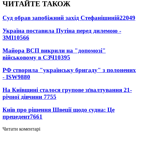
ЧИТАЙТЕ ТАКОЖ
Суд обрав запобіжний захід Стефанішиній
22049
Україна поставила Путіна перед дилемою -
ЗМІ
10566
Майора ВСП викрили на "допомозі"
військовому в СЗЧ
10395
РФ створила "українську бригаду" з полонених
- ISW
9880
На Київщині сталося групове зґвалтування 21-
річної дівчини
7755
Київ про рішення Швеції щодо судна: Це
прецедент
7661
Читати коментарі