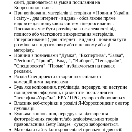
сайті, дозволяється за умови посилання на
Корреспондент.net.
При копіюванні матеріалів зі сторінки « Новини України
і світу» , для інтернет - видань - обов'язкове пряме
відкрите для пошукових систем гіперпосилання .
Посилання має бути розміщена в незалежності від
повного або часткового використання матеріалів.
Гіперпосилання ( для інтернет - видань) - повинна бути
розміщена в підзаголовку або в першому абзаці
матеріалу.
Новини з позначками "Думка", "Експертиза", "Заява",
"Регіони", "Гроші", "Влада", "Вибори", "Тест-драйв",
"Спецпроекти", "Промо" публікуються на правах
реклами.
Розділ Спецпроекти створюється спільно з
комерційними партнерами.
Будь яке копіювання, публікація, передрук, чи наступне
поширення інформації, що містить посилання на
"Інтерфакс-Україна", EPA / UPG, суворо забороняється.
Власник веб-сторінки в розділі Я-Корреспондент є автор
публікації.
Будь-яке копіювання, передрук та відтворення
фотографічних творів та/або аудіовізуальних творів
правовласника Getty Images - суворо забороняється.
Матеріали сайту korrespondent.net призначені для осіб