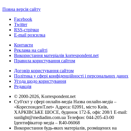
Повна версія сайту
Facebook
Twitter
RSS-стрічки
E-mail розсилка
Контакти
Реклама на сайті
Використання матеріалів korrespondent.net
Правила користування сайтом
Договір користування сайтом
Політика у сфері конфіденційності і персональних даних
Угода щодо користування
Редакція
© 2000-2026, Korrespondent.net
Суб'єкт у сфері онлайн-медіа Назва онлайн-медіа –
«КореспонденТ.net» Адреса: 02091, місто Київ,
ХАРКІВСЬКЕ ШОСЕ, будинок 172-Б, офіс 208/1 E-mail:
sunlight@mediadim.com.ua
Телефон: 044-205-43-00
Ідентифікатор медіа – R40-06068
Використання будь-яких матеріалів, розміщених на