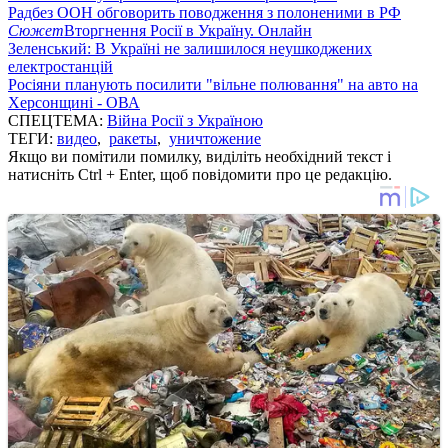
Радбез ООН обговорить поводження з полоненими в РФ
Сюжет
Вторгнення Росії в Україну. Онлайн
Зеленський: В Україні не залишилося неушкоджених
електростанцій
Росіяни планують посилити "вільне полювання" на авто на
Херсонщині - ОВА
СПЕЦТЕМА:
Війна Росії з Україною
ТЕГИ:
видео
,
ракеты
,
уничтожение
Якщо ви помітили помилку, виділіть необхідний текст і
натисніть Ctrl + Enter, щоб повідомити про це редакцію.