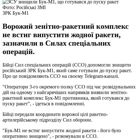
Фото: Російські ЗМІ
ЗРК Бук-М1
Ворожий зенітно-ракетний комплекс
не встиг випустити жодної ракети,
зазначили в Силах спеціальних
операцій.
Бійці Сил спеціальних операцій (ССО) допомогли знищити
російський ЗРК Бук-М1, який саме готували до пуску ракет.
Про це повідомляють ССО на своєму Telegram-каналі.
"Оператори 3-го окремого полку ССО під час розвідувальних
дій на одному з найгарячіших напрямків виявили зенітно-
ракетний комплекс Бук-М1 противника, який готувався до
пуску ракет", - ідеться в повідомленні.
Бійці передали координати ворожої цілі ракетно-
артилерійському підрозділу Сил оборони.
"Бук-М1 не встиг випустити жодної ракети - його було
оперативно знищено", - резюмували в ССО.