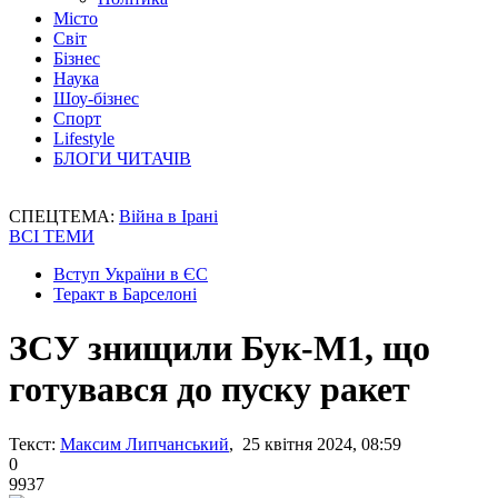
Місто
Світ
Бізнес
Наука
Шоу-бізнес
Спорт
Lifestyle
БЛОГИ ЧИТАЧІВ
СПЕЦТЕМА:
Війна в Ірані
ВСІ ТЕМИ
Вступ України в ЄС
Теракт в Барселоні
ЗСУ знищили Бук-М1, що
готувався до пуску ракет
Текст:
Максим Липчанський
, 25 квітня 2024, 08:59
0
9937