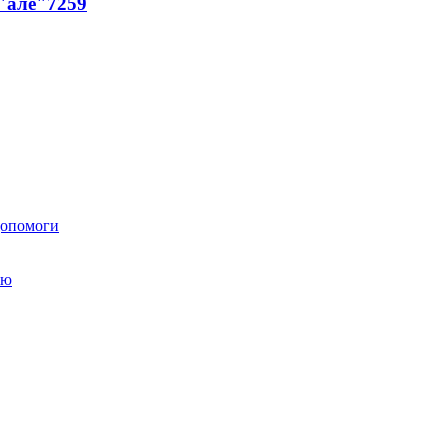
 "але"
7259
 допомоги
ою