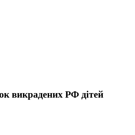
ок викрадених РФ дітей