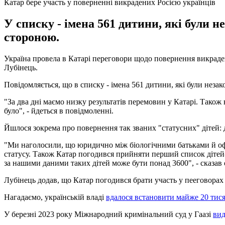
Катар бере участь у поверненні викрадених Росією українців
У списку - імена 561 дитини, які були н
стороною.
Україна провела в Катарі переговори щодо повернення викраден
Лубінець.
Повідомляється, що в списку - імена 561 дитини, які були незак
"За два дні маємо низку результатів перемовин у Катарі. Тако
було", - йдеться в повідмоленні.
Йшлося зокрема про повернення так званих "статусних" дітей: д
"Ми наголосили, що юридично між біологічними батьками й офі
статусу. Також Катар погодився прийняти перший список дітей-с
за нашими даними таких дітей може бути понад 3600", - сказав
Лубінець додав, що Катар погодився брати участь у пееговорах
Нагадаємо, українській владі
вдалося встановити майже 20 тисяч
У березні 2023 року Міжнародний кримінальний суд у Гаазі
вид