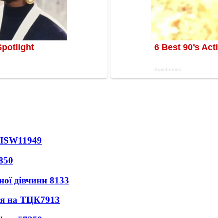
 ISW
11949
850
ної дівчини
8133
ся на ТЦК
7913