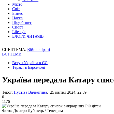
Місто
Світ
Бізнес
Наука
Шоу-бізнес
Спорт
Lifestyle
БЛОГИ ЧИТАЧІВ
СПЕЦТЕМА:
Війна в Ірані
ВСІ ТЕМИ
Вступ України в ЄС
Теракт в Барселоні
Україна передала Катару спис
Текст:
Пустіва Валентина
, 25 квітня 2024, 22:59
0
1176
Фото: Дмитро Лубінець / Телеграм