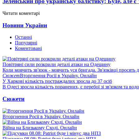
Зеленський про українську балістику: Буде, але є
Читати коментарі
Новини України
Останні
Популярні
Коментовані
Повітряні сили розкрили деталі атаки на Одещину
Коли мовчить зв'язок - мовчить уся бригада. Зв'язківці просять
Сюжет
Вторгнення Росії в Україну. Онлайн
У Харкові кількість постраждалих зросла до 37 осіб
В Одесі зросла кількість поранених, є перебої зі зв'язком та вод
Сюжети
Вторгнення Росії в Україну. Онлайн
Війна на Близькому Сході. Онлайн
Підсумки 08.08: Patriot буде і мінус два НПЗ