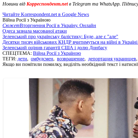
Новини від
Корреспондент.net
в Telegram та WhatsApp. Підпис
Читайте Korrespondent.net в Google News
Війна Росії з Україною
Сюжет
Вторгнення Росії в Україну. Онлайн
Одеса зазнала масованої атаки
Зеленський про українську балістику: Буде, але є "але"
Десятки тисяч військових КНДР вчитимуться на війні в Україні
Зеленський оцінив гарантії США і долю Донбасу
СПЕЦТЕМА:
Війна Росії з Україною
ТЕГИ:
дети
,
омбудсмен
,
возвращение
,
депортация украинцев
Якщо ви помітили помилку, виділіть необхідний текст і натисніт