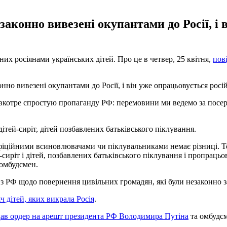
езаконно вивезені окупантами до Росії, і
их росіянами українських дітей. Про це в четвер, 25 квітня,
пов
онно вивезені окупантами до Росії, і він уже опрацьовується рос
ж вкотре спростую пропаганду РФ: перемовини ми ведемо за посер
ітей-сиріт, дітей позбавлених батьківського піклування.
ційними всиновлювачами чи піклувальниками немає різниці. Том
иріт і дітей, позбавлених батьківського піклування і пропрацьо
 омбудсмен.
 з РФ щодо повернення цивільних громадян, які були незаконно 
 дітей, яких викрала Росія
.
ав ордер на арешт президента РФ Володимира Путіна
та омбудсм