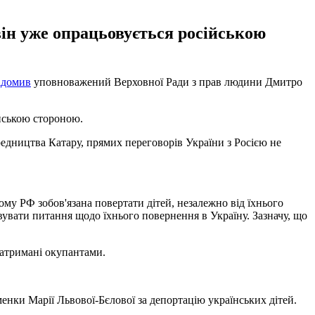
 він уже опрацьовується російською
ідомив
уповноважений Верховної Ради з прав людини Дмитро
ійською стороною.
едництва Катару, прямих переговорів України з Росією не
у РФ зобов'язана повертати дітей, незалежно від їхнього
вувати питання щодо їхнього повернення в Україну. Зазначу, що
затримані окупантами.
енки Марії Львової-Бєлової за депортацію українських дітей.