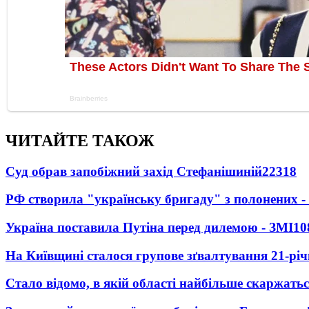
ЧИТАЙТЕ ТАКОЖ
Суд обрав запобіжний захід Стефанішиній
22318
РФ створила "українську бригаду" з полонених -
Україна поставила Путіна перед дилемою - ЗМІ
10
На Київщині сталося групове зґвалтування 21-річ
Стало відомо, в якій області найбільше скаржать