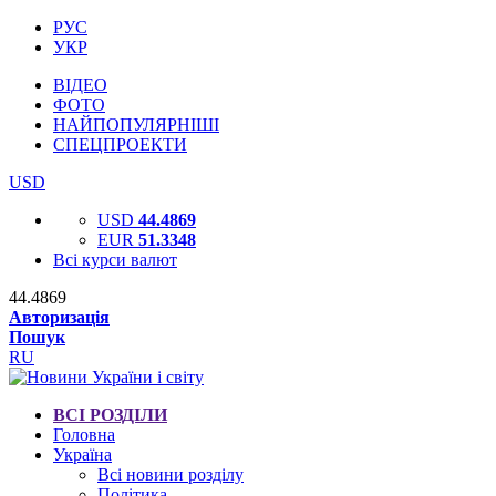
РУС
УКР
ВІДЕО
ФОТО
НАЙПОПУЛЯРНІШІ
СПЕЦПРОЕКТИ
USD
USD
44.4869
EUR
51.3348
Всі курси валют
44.4869
Авторизація
Пошук
RU
ВСІ РОЗДІЛИ
Головна
Україна
Всі новини розділу
Політика