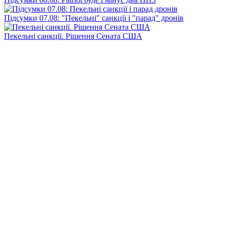
Підсумки 07.08: "Пекельні" санкції і "парад" дронів
Пекельні санкції. Рішення Сената США