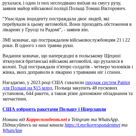
рухалася, і один із них несподівано виїхав на смугу руху,
заявив майор військової поліції Польщі Томаш Вікторович.
"Унаслідок інциденту постраждали двоє людей, які
перебували в цьому автомобілі. Вони проходять обстеження в
лікарнях у Груєці та Радомі", - заявив він.
ЗМІ зазначає, що постраждалим військовослужбовцям 21 і 22
роки. В одного з них травма руки.
Видання зазначає, що напередодні в польському Щецині
зіткнулися британські військові автомобілі, що рухалися в
колоні. Тоді постраждали п'ятеро солдатів - четверо чоловіків і
жінка, яких доправили в лікарню з травмами ніг і спини.
Нагадаємо, у 2023 році США схвалили
продаж систем Patriot
для Польщі на $15 млрд
. Польща закупить 48 пускових
установок, 644 ракети, а також різне допоміжне обладнання та
запчастини.
США озброять ракетами Польщу і Нідерланди
Новини від
Корреспондент.net
в Telegram та WhatsApp.
Підписуйтесь на наші канали
https://t.me/korrespondentnet
та
WhatsApp