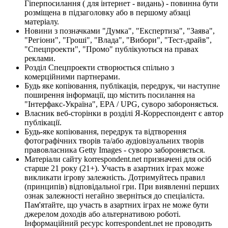
Гіперпосилання ( для інтернет - видань) - повинна бути
розміщена в підзаголовку або в першому абзаці
матеріалу.
Новини з позначками "Думка", "Експертиза", "Заява",
"Регіони", "Гроші", "Влада", "Вибори", "Тест-драйв",
"Спецпроекти", "Промо" публікуються на правах
реклами.
Розділ Спецпроекти створюється спільно з
комерційними партнерами.
Будь яке копіювання, публікація, передрук, чи наступне
поширення інформації, що містить посилання на
"Інтерфакс-Україна", EPA / UPG, суворо забороняється.
Власник веб-сторінки в розділі Я-Корреспондент є автор
публікації.
Будь-яке копіювання, передрук та відтворення
фотографічних творів та/або аудіовізуальних творів
правовласника Getty Images - суворо забороняється.
Матеріали сайту korrespondent.net призначені для осіб
старше 21 року (21+). Участь в азартних іграх може
викликати ігрову залежність. Дотримуйтесь правил
(принципів) відповідальної гри. При виявленні перших
ознак залежності негайно зверніться до спеціаліста.
Пам'ятайте, що участь в азартних іграх не може бути
джерелом доходів або альтернативою роботі.
Інформаційний ресурс korrespondent.net не проводить