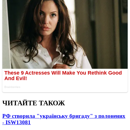
ЧИТАЙТЕ ТАКОЖ
РФ створила "українську бригаду" з полонених
- ISW
13081