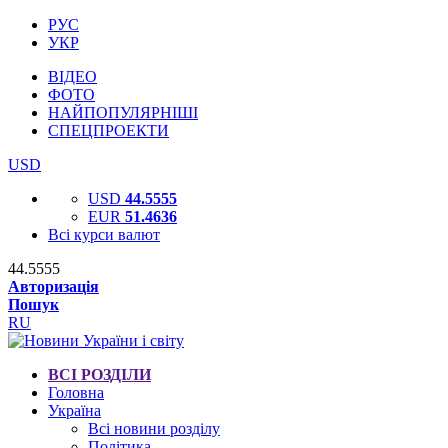
РУС
УКР
ВІДЕО
ФОТО
НАЙПОПУЛЯРНІШІ
СПЕЦПРОЕКТИ
USD
USD
44.5555
EUR
51.4636
Всі курси валют
44.5555
Авторизація
Пошук
RU
ВСІ РОЗДІЛИ
Головна
Україна
Всі новини розділу
Політика