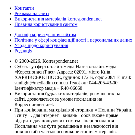
Контакти
Реклама на сайті
Використання матеріалів korrespondent.net
Правила користування сайтом
Договір користування сайтом
Політика у сфері конфіденційності і персональних даних
Угода щодо користування
Редакція
© 2000-2026, Korrespondent.net
Суб'єкт у сфері онлайн-медіа Назва онлайн-медіа –
«КореспонденТ.net» Адреса: 02091, місто Київ,
ХАРКІВСЬКЕ ШОСЕ, будинок 172-Б, офіс 208/1 E-mail:
sunlight@mediadim.com.ua
Телефон: 044-205-43-00
Ідентифікатор медіа – R40-06068
Використання будь-яких матеріалів, розміщених на
сайті, дозволяється за умови посилання на
Корреспондент.net.
При копіюванні матеріалів зі сторінки « Новини України
і світу» , для інтернет - видань - обов'язкове пряме
відкрите для пошукових систем гіперпосилання .
Посилання має бути розміщена в незалежності від
повного або часткового використання матеріалів.