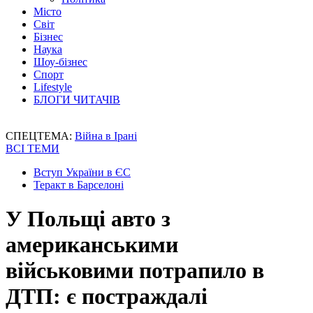
Місто
Світ
Бізнес
Наука
Шоу-бізнес
Спорт
Lifestyle
БЛОГИ ЧИТАЧІВ
СПЕЦТЕМА:
Війна в Ірані
ВСІ ТЕМИ
Вступ України в ЄС
Теракт в Барселоні
У Польщі авто з
американськими
військовими потрапило в
ДТП: є постраждалі