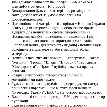
sunlight@mediadim.com.ua
Телефон: 044-205-43-00
Ідентифікатор медіа – R40-06068
Використання будь-яких матеріалів, розміщених на
сайті, дозволяється за умови посилання на
Корреспондент.net.
При копіюванні матеріалів зі сторінки « Новини України
і світу» , для інтернет - видань - обов'язкове пряме
відкрите для пошукових систем гіперпосилання .
Посилання має бути розміщена в незалежності від
повного або часткового використання матеріалів.
Гіперпосилання ( для інтернет - видань) - повинна бути
розміщена в підзаголовку або в першому абзаці
матеріалу.
Новини з позначками "Думка", "Експертиза", "Заява",
"Регіони", "Гроші", "Влада", "Вибори", "Тест-драйв",
"Спецпроекти", "Промо" публікуються на правах
реклами.
Розділ Спецпроекти створюється спільно з
комерційними партнерами.
Будь яке копіювання, публікація, передрук, чи наступне
поширення інформації, що містить посилання на
"Інтерфакс-Україна", EPA / UPG, суворо забороняється.
Власник веб-сторінки в розділі Я-Корреспондент є автор
публікації.
Будь-яке копіювання, передрук та відтворення