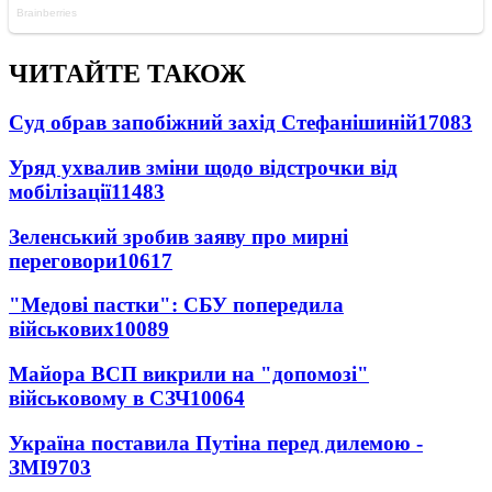
ЧИТАЙТЕ ТАКОЖ
Суд обрав запобіжний захід Стефанішиній
17083
Уряд ухвалив зміни щодо відстрочки від
мобілізації
11483
Зеленський зробив заяву про мирні
переговори
10617
"Медові пастки": СБУ попередила
військових
10089
Майора ВСП викрили на "допомозі"
військовому в СЗЧ
10064
Україна поставила Путіна перед дилемою -
ЗМІ
9703