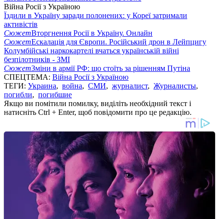
Війна Росії з Україною
Їздили в Україну заради полонених: у Кореї затримали
активістів
Сюжет
Вторгнення Росії в Україну. Онлайн
Сюжет
Ескалація для Європи. Російський дрон в Лейпцигу
Колумбійські наркокартелі вчаться українській війні
безпілотників - ЗМІ
Сюжет
Зміни в армії РФ: що стоїть за рішенням Путіна
СПЕЦТЕМА:
Війна Росії з Україною
ТЕГИ:
Украина
,
война
,
СМИ
,
журналист
,
Журналисты
,
погибли
,
погибшие
Якщо ви помітили помилку, виділіть необхідний текст і
натисніть Ctrl + Enter, щоб повідомити про це редакцію.