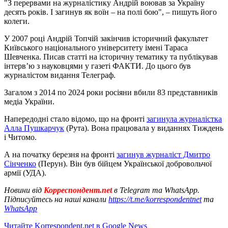
"З перервами на журналістику Андрій воював за Україну
десять років. І загинув як воїн – на полі бою", – пишуть його
колеги.
У 2007 році Андрій Топчій закінчив історичний факультет
Київського національного університету імені Тараса
Шевченка. Писав статті на історичну тематику та публікував
інтерв’ю з науковцями у газеті ФАКТИ. До цього був
журналістом видання Телеграф.
Загалом з 2014 по 2024 роки росіяни вбили 83 представників
медіа України.
Напередодні стало відомо, що на фронті
загинула журналістка
Алла Пушкарчук
(Рута). Вона працювала у виданнях Тиждень
і Читомо.
А на початку березня на фронті
загинув журналіст Дмитро
Сінченко
(Перун). Він був бійцем Української добровольчої
армії (УДА).
Новини від
Корреспондент.net
в Telegram та WhatsApp.
Підписуйтесь на наші канали
https://t.me/korrespondentnet
та
WhatsApp
Читайте Korrespondent.net в Google News