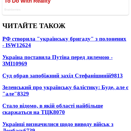
ЧИТАЙТЕ ТАКОЖ
РФ створила "українську бригаду" з полонених
- ISW
12624
Україна поставила Путіна перед дилемою -
ЗМІ
10969
Суд обрав запобіжний захід Стефанішиній
9813
Зеленський про українську балістику: Буде, але є
"але"
8329
Стало відомо, в якій області найбільше
скаржаться на ТЦК
8070
Українці визначилися щодо виводу військ з
Донбасу
6739