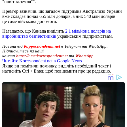
"повітря-земля"".
Прем’єр зазначив, що загалом підтримка Австралією України
вже складає понад 655 млн доларів, з них 540 млн доларів —
це саме військова допомога.
Нагадаємо, що Канада виділить
2,1 мільйона доларів на
виробництво безпілотників
українським підприємствам.
Новини від
Корреспондент.net
в Telegram та WhatsApp.
Підписуйтесь на наші
канали
https://t.me/korrespondentnet
та
WhatsApp
Читайте Korrespondent.net в Google News
Якщо ви помітили помилку, виділіть необхідний текст і
натисніть Ctrl + Enter, щоб повідомити про це редакцію.