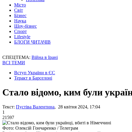
Місто
Світ
Бізнес
Наука
Шоу-бізнес
Спорт
Lifestyle
БЛОГИ ЧИТАЧІВ
СПЕЦТЕМА:
Війна в Ірані
ВСІ ТЕМИ
Вступ України в ЄС
Теракт в Барселоні
Стало відомо, ким були україн
Текст:
Пустіва Валентина
, 28 квітня 2024, 17:04
1
21597
Фото: Олексій Гончаренко / Телеграм