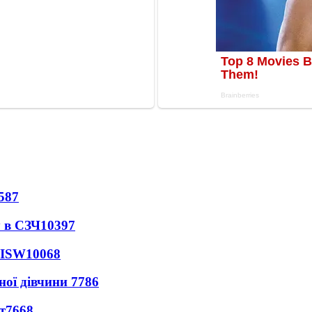
587
 в СЗЧ
10397
 ISW
10068
ної дівчини
7786
т
7668