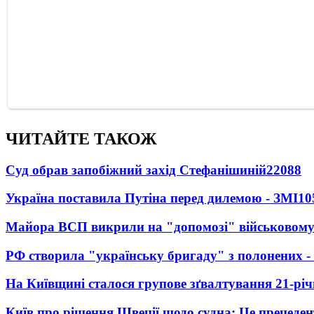
ЧИТАЙТЕ ТАКОЖ
Суд обрав запобіжний захід Стефанішиній
22088
Україна поставила Путіна перед дилемою - ЗМІ
10
Майора ВСП викрили на "допомозі" військовому
РФ створила "українську бригаду" з полонених -
На Київщині сталося групове зґвалтування 21-річ
Київ про рішення Швеції щодо судна: Це прецеден