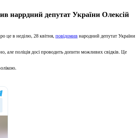
мив наррдний депутат України Олексій
о це в неділю, 28 квітня,
повідомив
народний депутат України
но, але поліція досі проводить допити можливих свідків. Це
волікою.