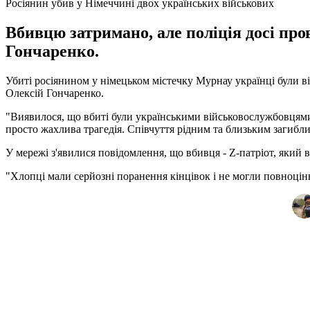
Росіянин убив у Німеччині двох українських військових
Вбивцю затримано, але поліція досі пр
Гончаренко.
Убиті росіянином у німецьком містечку Мурнау українці були в
Олексій Гончаренко.
"Виявилося, що вбиті були українськими військовослужбовцями,
просто жахлива трагедія. Співчуття рідним та близьким загибли
У мережі з'явилися повідомлення, що вбивця - Z-патріот, який 
"Хлопці мали серйозні поранення кінцівок і не могли повноцін