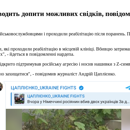
оводить допити можливих свідків, повідо
ійськовослужбовцями і проходили реабілітацію після поранень. Пр
 які проходили реабілітацію в місцевій клініці. Вбивцю затрима
х", - йдеться в повідомленні нардепа.
відкрито підтримував російську агресію і носив нашивки з Z-сим
но захищатися", - повідомив журналіст Андрій Цаплієнко.