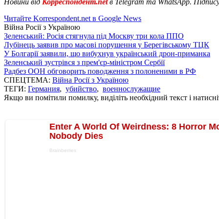
Новини від
Корреспондент.net
в Telegram та WhatsApp. Підпис
Читайте Korrespondent.net в Google News
Війна Росії з Україною
Зеленський: Росія стягнула під Москву три кола ППО
Лубінець заявив про масові порушення у Берегівському ТЦК
У Болгарії заявили, що вибухнув український дрон-приманка
Зеленський зустрівся з прем'єр-міністром Сербії
Радбез ООН обговорить поводження з полоненими в РФ
СПЕЦТЕМА:
Війна Росії з Україною
ТЕГИ:
Германия
,
убийство
,
военнослужащие
Якщо ви помітили помилку, виділіть необхідний текст і натисніт