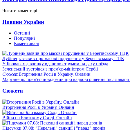
Читати коментарі
Новини України
Останні
Популярні
Коментовані
Лубінець заявив про масові порушення у Берегівському ТЦК
У Броварах дівчинку вдарило струмом на даху поїзда
Зеленський зустрівся з прем'єр-міністром Сербії
Сюжет
Вторгнення Росії в Україну. Онлайн
Марганець: прем'єр повідомив про кадрові рішення після аварії
Сюжети
Вторгнення Росії в Україну. Онлайн
Війна на Близькому Сході. Онлайн
Підсумки 07.08: "Пекельні" санкції і "парад" дронів