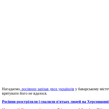
Нагадаємо,
росіянин зарізав двох українців
у баварському містеч
врятувати його не вдалося.
Росіяни розстріляли і спалили п'ятьох людей на Херсонщині