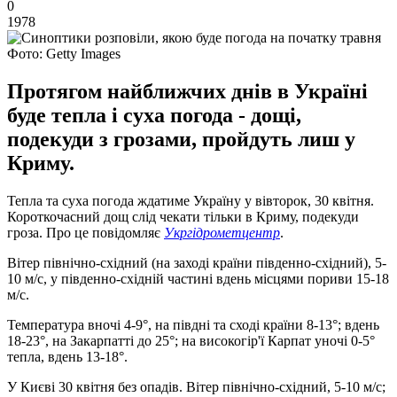
0
1978
Фото: Getty Images
Протягом найближчих днів в Україні
буде тепла і суха погода - дощі,
подекуди з грозами, пройдуть лиш у
Криму.
Тепла та суха погода ждатиме Україну у вівторок, 30 квітня.
Короткочасний дощ слід чекати тільки в Криму, подекуди
гроза. Про це повідомляє
Укргідрометцентр
.
Вітер північно-східний (на заході країни південно-східний), 5-
10 м/с, у південно-східній частині вдень місцями пориви 15-18
м/с.
Температура вночі 4-9°, на півдні та сході країни 8-13°; вдень
18-23°, на Закарпатті до 25°; на високогір'ї Карпат уночі 0-5°
тепла, вдень 13-18°.
У Києві 30 квітня без опадів. Вітер північно-східний, 5-10 м/с;