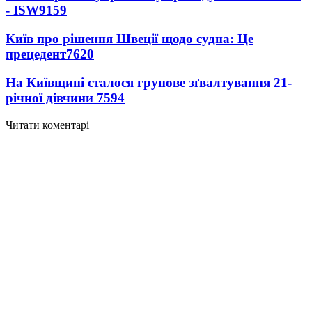
- ISW
9159
Київ про рішення Швеції щодо судна: Це
прецедент
7620
На Київщині сталося групове зґвалтування 21-
річної дівчини
7594
Читати коментарі