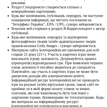
реклами.
Розділ Спецпроекти створюється спільно з
комерційними партнерами.
Будь яке копіювання, публікація, передрук, чи наступне
поширення інформації, що містить посилання на
"Інтерфакс-Україна", EPA / UPG, суворо забороняється.
Власник веб-сторінки в розділі Я-Корреспондент є автор
публікації.
Будь-яке копіювання, передрук та відтворення
фотографічних творів та/або аудіовізуальних творів
правовласника Getty Images - суворо забороняється.
Матеріали сайту korrespondent.net призначені для осіб
старше 21 року (21+). Участь в азартних іграх може
викликати ігрову залежність. Дотримуйтесь правил
(принципів) відповідальної гри. При виявленні перших
ознак залежності негайно зверніться до спеціаліста.
Пам'ятайте, що участь в азартних іграх не може бути
джерелом доходів або альтернативою роботі.
Інформаційний ресурс korrespondent.net не проводить
ігри на реальні та/або віртуальні гроші, також сайт не
приймає ні в якій формі оплату ставок та інших
платежів, які пов’язані/можуть бути пов’язані з
азартними іграми, букмекерами чи тоталізаторами. Будь-
які матеріали на інформаційному ресурсі
korrespondent.net публікуються виключно в