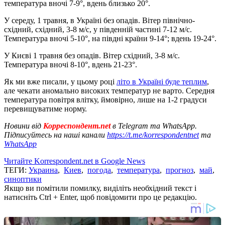
температура вночі 7-9°, вдень близько 20°.
У середу, 1 травня, в Україні без опадів. Вітер північно-
східний, східний, 3-8 м/с, у південній частині 7-12 м/с.
Температура вночі 5-10°, на півдні країни 9-14°; вдень 19-24°.
У Києві 1 травня без опадів. Вітер східний, 3-8 м/с.
Температура вночі 8-10°, вдень 21-23°.
Як ми вже писали, у цьому році
літо в Україні буде теплим
,
але чекати аномально високих температур не варто. Середня
температура повітря влітку, ймовірно, лише на 1-2 градуси
перевищуватиме норму.
Новини від
Корреспондент.net
в Telegram та WhatsApp.
Підписуйтесь на наші канали
https://t.me/korrespondentnet
та
WhatsApp
Читайте Korrespondent.net в Google News
ТЕГИ:
Украина
,
Киев
,
погода
,
температура
,
прогноз
,
май
,
синоптики
Якщо ви помітили помилку, виділіть необхідний текст і
натисніть Ctrl + Enter, щоб повідомити про це редакцію.