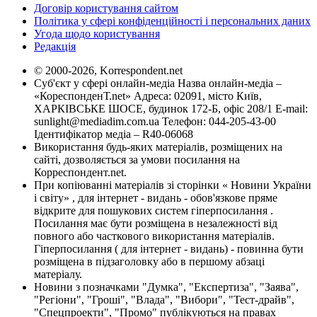
Договір користування сайтом
Політика у сфері конфіденційності і персональних даних
Угода щодо користування
Редакція
© 2000-2026, Korrespondent.net
Суб'єкт у сфері онлайн-медіа Назва онлайн-медіа –
«КореспонденТ.net» Адреса: 02091, місто Київ,
ХАРКІВСЬКЕ ШОСЕ, будинок 172-Б, офіс 208/1 E-mail:
sunlight@mediadim.com.ua
Телефон: 044-205-43-00
Ідентифікатор медіа – R40-06068
Використання будь-яких матеріалів, розміщених на
сайті, дозволяється за умови посилання на
Корреспондент.net.
При копіюванні матеріалів зі сторінки « Новини України
і світу» , для інтернет - видань - обов'язкове пряме
відкрите для пошукових систем гіперпосилання .
Посилання має бути розміщена в незалежності від
повного або часткового використання матеріалів.
Гіперпосилання ( для інтернет - видань) - повинна бути
розміщена в підзаголовку або в першому абзаці
матеріалу.
Новини з позначками "Думка", "Експертиза", "Заява",
"Регіони", "Гроші", "Влада", "Вибори", "Тест-драйв",
"Спецпроекти", "Промо" публікуються на правах