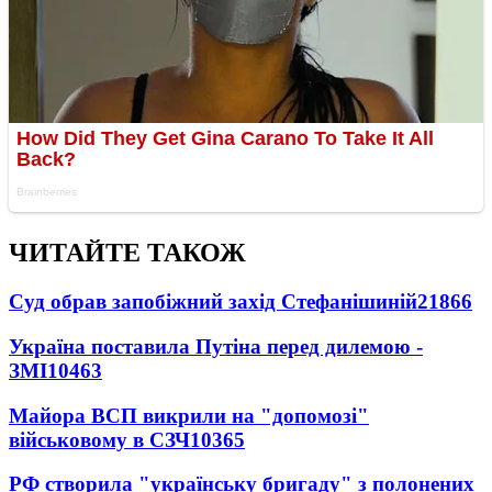
ЧИТАЙТЕ ТАКОЖ
Суд обрав запобіжний захід Стефанішиній
21866
Україна поставила Путіна перед дилемою -
ЗМІ
10463
Майора ВСП викрили на "допомозі"
військовому в СЗЧ
10365
РФ створила "українську бригаду" з полонених