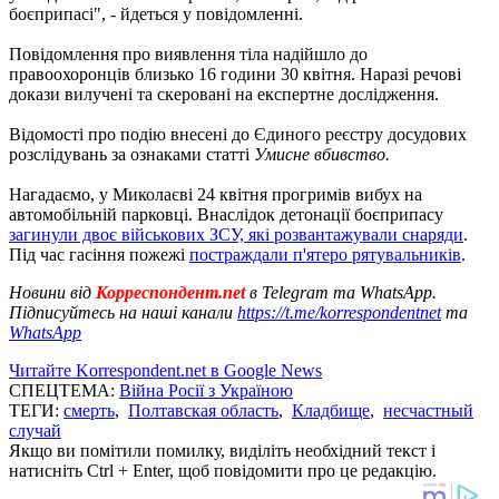
боєприпасі", - йдеться у повідомленні.
Повідомлення про виявлення тіла надійшло до
правоохоронців близько 16 години 30 квітня. Наразі речові
докази вилучені та скеровані на експертне дослідження.
Відомості про подію внесені до Єдиного реєстру досудових
розслідувань за ознаками статті
Умисне вбивство.
Нагадаємо, у Миколаєві 24 квітня прогримів вибух на
автомобільній парковці. Внаслідок детонації боєприпасу
загинули двоє військових ЗСУ, які розвантажували снаряди
.
Під час гасіння пожежі
постраждали п'ятеро рятувальників
.
Новини від
Корреспондент.net
в Telegram та WhatsApp.
Підписуйтесь на наші канали
https://t.me/korrespondentnet
та
WhatsApp
Читайте Korrespondent.net в Google News
СПЕЦТЕМА:
Війна Росії з Україною
ТЕГИ:
смерть
,
Полтавская область
,
Кладбище
,
несчастный
случай
Якщо ви помітили помилку, виділіть необхідний текст і
натисніть Ctrl + Enter, щоб повідомити про це редакцію.