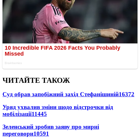
ЧИТАЙТЕ ТАКОЖ
Суд обрав запобіжний захід Стефанішиній
16372
Уряд ухвалив зміни щодо відстрочки від
мобілізації
11445
Зеленський зробив заяву про мирні
переговори
10591