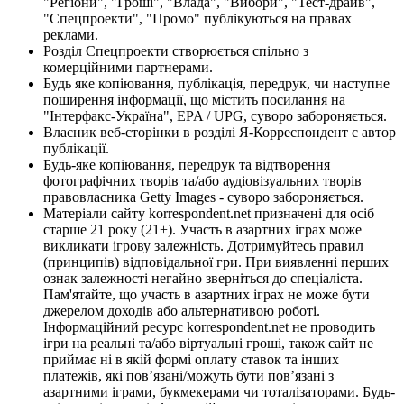
"Регіони", "Гроші", "Влада", "Вибори", "Тест-драйв",
"Спецпроекти", "Промо" публікуються на правах
реклами.
Розділ Спецпроекти створюється спільно з
комерційними партнерами.
Будь яке копіювання, публікація, передрук, чи наступне
поширення інформації, що містить посилання на
"Інтерфакс-Україна", EPA / UPG, суворо забороняється.
Власник веб-сторінки в розділі Я-Корреспондент є автор
публікації.
Будь-яке копіювання, передрук та відтворення
фотографічних творів та/або аудіовізуальних творів
правовласника Getty Images - суворо забороняється.
Матеріали сайту korrespondent.net призначені для осіб
старше 21 року (21+). Участь в азартних іграх може
викликати ігрову залежність. Дотримуйтесь правил
(принципів) відповідальної гри. При виявленні перших
ознак залежності негайно зверніться до спеціаліста.
Пам'ятайте, що участь в азартних іграх не може бути
джерелом доходів або альтернативою роботі.
Інформаційний ресурс korrespondent.net не проводить
ігри на реальні та/або віртуальні гроші, також сайт не
приймає ні в якій формі оплату ставок та інших
платежів, які пов’язані/можуть бути пов’язані з
азартними іграми, букмекерами чи тоталізаторами. Будь-