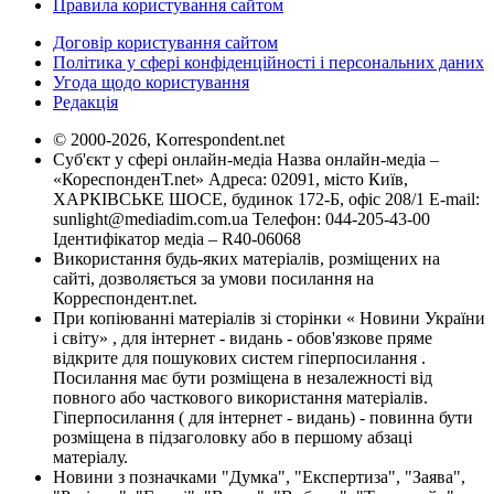
Правила користування сайтом
Договір користування сайтом
Політика у сфері конфіденційності і персональних даних
Угода щодо користування
Редакція
© 2000-2026, Korrespondent.net
Суб'єкт у сфері онлайн-медіа Назва онлайн-медіа –
«КореспонденТ.net» Адреса: 02091, місто Київ,
ХАРКІВСЬКЕ ШОСЕ, будинок 172-Б, офіс 208/1 E-mail:
sunlight@mediadim.com.ua
Телефон: 044-205-43-00
Ідентифікатор медіа – R40-06068
Використання будь-яких матеріалів, розміщених на
сайті, дозволяється за умови посилання на
Корреспондент.net.
При копіюванні матеріалів зі сторінки « Новини України
і світу» , для інтернет - видань - обов'язкове пряме
відкрите для пошукових систем гіперпосилання .
Посилання має бути розміщена в незалежності від
повного або часткового використання матеріалів.
Гіперпосилання ( для інтернет - видань) - повинна бути
розміщена в підзаголовку або в першому абзаці
матеріалу.
Новини з позначками "Думка", "Експертиза", "Заява",