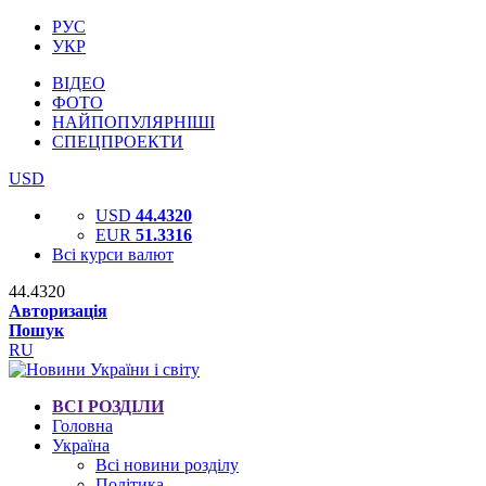
РУС
УКР
ВІДЕО
ФОТО
НАЙПОПУЛЯРНІШІ
СПЕЦПРОЕКТИ
USD
USD
44.4320
EUR
51.3316
Всі курси валют
44.4320
Авторизація
Пошук
RU
ВСІ РОЗДІЛИ
Головна
Україна
Всі новини розділу
Політика