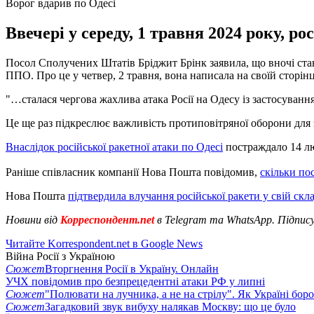
Ворог вдарив по Одесі
Ввечері у середу, 1 травня 2024 року, ро
Посол Сполучених Штатів Бріджит Брінк заявила, що вночі ста
ППО. Про це у четвер, 2 травня, вона написала на своїй сторін
"…сталася чергова жахлива атака Росії на Одесу із застосування
Це ще раз підкреслює важливість протиповітряної оборони для з
Внаслідок російської ракетної атаки по Одесі
постраждало 14 люд
Раніше співласник компанії Нова Пошта повідомив,
скільки по
Нова Пошта
підтвердила влучання російської ракети у свій скла
Новини від
Корреспондент.net
в Telegram та WhatsApp. Підпис
Читайте Korrespondent.net в Google News
Війна Росії з Україною
Сюжет
Вторгнення Росії в Україну. Онлайн
УЧХ повідомив про безпрецедентні атаки РФ у липні
Сюжет
"Полювати на лучника, а не на стрілу". Як Україні бор
Сюжет
Загадковий звук вибуху налякав Москву: що це було