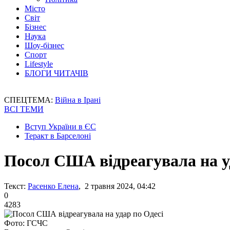
Місто
Світ
Бізнес
Наука
Шоу-бізнес
Спорт
Lifestyle
БЛОГИ ЧИТАЧІВ
СПЕЦТЕМА:
Війна в Ірані
ВСІ ТЕМИ
Вступ України в ЄС
Теракт в Барселоні
Посол США відреагувала на у
Текст:
Расенко Елена
, 2 травня 2024, 04:42
0
4283
Фото: ГСЧС