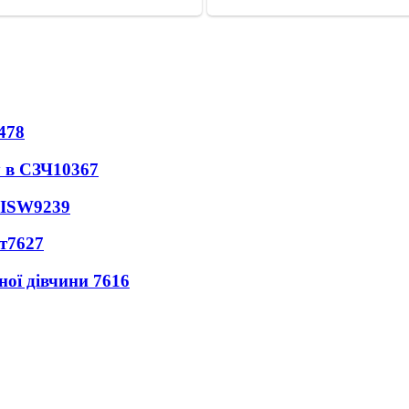
478
 в СЗЧ
10367
 ISW
9239
т
7627
ної дівчини
7616