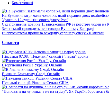
Коментовані
На Буковині затримали чоловіка, який поранив двох поліцейсь
Уражено 12 суден тіньового флоту Росії
Суд призначив довічне 11 військовим РФ за розстріл людей на 
Зеленський проводить переговори Вучичем у Белграді
Енергосистема пройшла рекордну серпневу спеку - Шмигаль
Сюжети
Підсумки 07.08: "Пекельні" санкції і "парад" дронів
Вторгнення Росії в Україну. Онлайн
Війна на Близькому Сході. Онлайн
Пекельні санкції. Рішення Сената США
"Полювати на лучника, а не на стрілу". Як Україні боротись з 