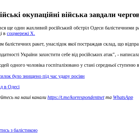
сійські окупаційні війська завдали чергов
вся ще один жахливий російський обстріл Одеси балістичними р
ці в
соцмережі Х.
м балістичних ракет, унаслідок якої постраждав склад, що відправ
датності України захистити себе від російських атак", - написал
ей одного чоловіка госпіталізовано у стані середньої ступеню в
силок було знищено під час удару росіян
д в Одесі
уйтесь на наші канали
https://t.me/korrespondentnet
та
WhatsApp
отись з балістикою