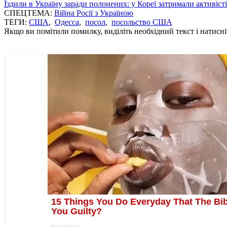
Їздили в Україну заради полонених: у Кореї затримали активіст
СПЕЦТЕМА:
Війна Росії з Україною
ТЕГИ:
США
,
Одесса
,
посол
,
посольство США
Якщо ви помітили помилку, виділіть необхідний текст і натисніт