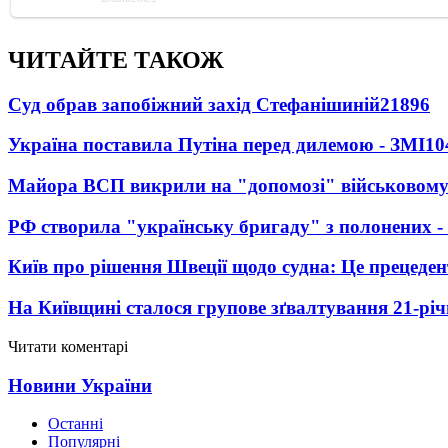
ЧИТАЙТЕ ТАКОЖ
Суд обрав запобіжний захід Стефанішиній
21896
Україна поставила Путіна перед дилемою - ЗМІ
10
Майора ВСП викрили на "допомозі" військовому
РФ створила "українську бригаду" з полонених -
Київ про рішення Швеції щодо судна: Це прецеден
На Київщині сталося групове зґвалтування 21-річ
Читати коментарі
Новини України
Останні
Популярні