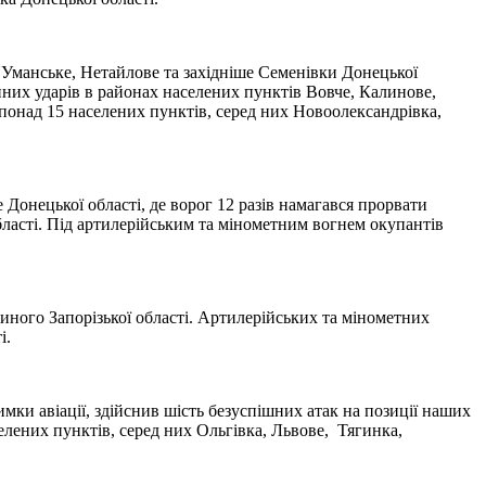
 Уманське, Нетайлове та західніше Семенівки Донецької
ційних ударів в районах населених пунктів Вовче, Калинове,
понад 15 населених пунктів, серед них Новоолександрівка,
Донецької області, де ворог 12 разів намагався прорвати
бласті. Під артилерійським та мінометним вогнем окупантів
отиного Запорізької області. Артилерійських та мінометних
і.
имки авіації, здійснив шість безуспішних атак на позиції наших
елених пунктів, серед них Ольгівка, Львове, Тягинка,