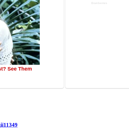
ії
11349