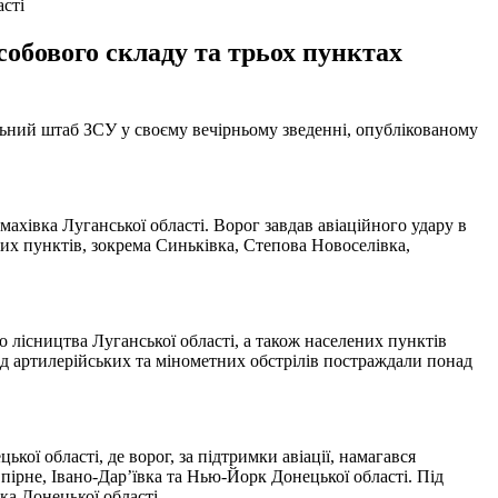
асті
собового складу та трьох пунктах
льний штаб ЗСУ у своєму вечірньому зведенні, опублікованому
ахівка Луганської області. Ворог завдав авіаційного удару в
их пунктів, зокрема Синьківка, Степова Новоселівка,
о лісництва Луганської області, а також населених пунктів
ід артилерійських та мінометних обстрілів постраждали понад
кої області, де ворог, за підтримки авіації, намагався
ірне, Івано-Дар’ївка та Нью-Йорк Донецької області. Під
ка Донецької області.