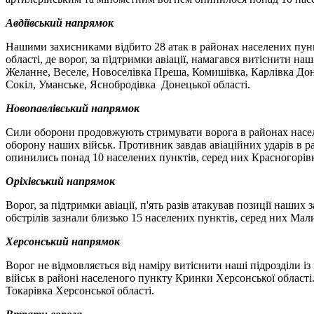
Авдіївський напрямок
Нашими захисниками відбито 28 атак в районах населених пунк
області, де ворог, за підтримки авіації, намагався витіснити н
Желанне, Веселе, Новоселівка Преша, Комишівка, Карлівка Доне
Сокіл, Уманське, Яснобродівка Донецької області.
Новопавлівський напрямок
Сили оборони продовжують стримувати ворога в районах населен
оборону наших військ. Противник завдав авіаційних ударів в р
опинились понад 10 населених пунктів, серед них Красногорівка
Оріхівський напрямок
Ворог, за підтримки авіації, п'ять разів атакував позиції наши
обстрілів зазнали близько 15 населених пунктів, серед них Мали
Херсонський напрямок
Ворог не відмовляється від наміру витіснити наші підрозділи із
військ в районі населеного пункту Кринки Херсонської області.
Токарівка Херсонської області.