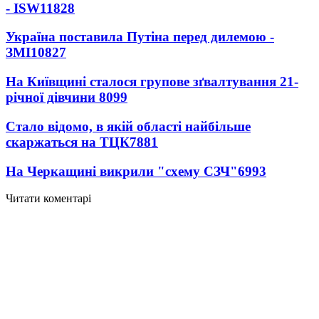
- ISW
11828
Україна поставила Путіна перед дилемою -
ЗМІ
10827
На Київщині сталося групове зґвалтування 21-
річної дівчини
8099
Стало відомо, в якій області найбільше
скаржаться на ТЦК
7881
На Черкащині викрили "схему СЗЧ"
6993
Читати коментарі