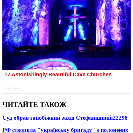
ЧИТАЙТЕ ТАКОЖ
Суд обрав запобіжний захід Стефанішиній
22298
РФ створила "українську бригаду" з полонених