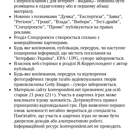
Гіперпосилання ( для інтернет - видань) - повинна бути
розміщена в підзаголовку або в першому абзаці
матеріалу.
Новини з позначками "Думка", "Експертиза", "Заява",
"Регіони", "Гроші", "Влада", "Вибори", "Тест-драйв",
"Спецпроекти", "Промо" публікуються на правах
реклами.
Розділ Спецпроекти створюється спільно з
комерційними партнерами.
Будь яке копіювання, публікація, передрук, чи наступне
поширення інформації, що містить посилання на
"Інтерфакс-Україна", EPA / UPG, суворо забороняється.
Власник веб-сторінки в розділі Я-Корреспондент є автор
публікації.
Будь-яке копіювання, передрук та відтворення
фотографічних творів та/або аудіовізуальних творів
правовласника Getty Images - суворо забороняється.
Матеріали сайту korrespondent.net призначені для осіб
старше 21 року (21+). Участь в азартних іграх може
викликати ігрову залежність. Дотримуйтесь правил
(принципів) відповідальної гри. При виявленні перших
ознак залежності негайно зверніться до спеціаліста.
Пам'ятайте, що участь в азартних іграх не може бути
джерелом доходів або альтернативою роботі.
Інформаційний ресурс korrespondent.net не проводить