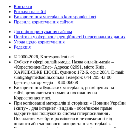
Контакти
Реклама на сайті
Використання матеріалів korrespondent.net
Правила користування сайтом
Договір користування сайтом
Політика у сфері конфіденційності і персональних даних
Угода щодо користування
Редакція
© 2000-2026, Korrespondent.net
Суб'єкт у сфері онлайн-медіа Назва онлайн-медіа –
«КореспонденТ.net» Адреса: 02091, місто Київ,
ХАРКІВСЬКЕ ШОСЕ, будинок 172-Б, офіс 208/1 E-mail:
sunlight@mediadim.com.ua
Телефон: 044-205-43-00
Ідентифікатор медіа – R40-06068
Використання будь-яких матеріалів, розміщених на
сайті, дозволяється за умови посилання на
Корреспондент.net.
При копіюванні матеріалів зі сторінки « Новини України
і світу» , для інтернет - видань - обов'язкове пряме
відкрите для пошукових систем гіперпосилання .
Посилання має бути розміщена в незалежності від
повного або часткового використання матеріалів.