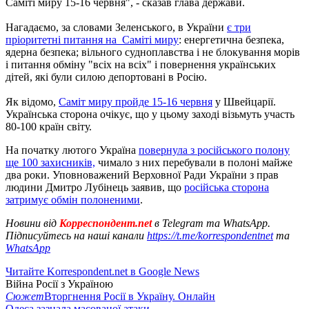
Саміті миру 15-16 червня", - сказав глава держави.
Нагадаємо, за словами Зеленського, в України
є три
пріоритетні питання на Саміті миру
: енергетична безпека,
ядерна безпека; вільного судноплавства і не блокування морів
і питання обміну "всіх на всіх" і повернення українських
дітей, які були силою депортовані в Росію.
Як відомо,
Саміт миру пройде 15-16 червня
у Швейцарії.
Українська сторона очікує, що у цьому заході візьмуть участь
80-100 країн світу.
На початку лютого Україна
повернула з російського полону
ще 100 захисників,
чимало з них перебували в полоні майже
два роки. Уповноважений Верховної Ради України з прав
людини Дмитро Лубінець заявив, що
російська сторона
затримує обмін полоненими
.
Новини від
Корреспондент.net
в Telegram та WhatsApp.
Підписуйтесь на наші канали
https://t.me/korrespondentnet
та
WhatsApp
Читайте Korrespondent.net в Google News
Війна Росії з Україною
Сюжет
Вторгнення Росії в Україну. Онлайн
Одеса зазнала масованої атаки