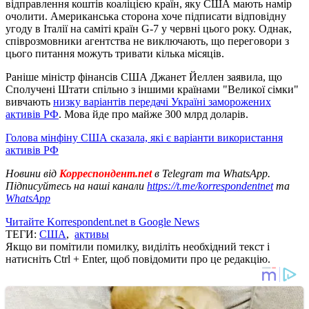
відправлення коштів коаліцією країн, яку США мають намір
очолити. Американська сторона хоче підписати відповідну
угоду в Італії на саміті країн G-7 у червні цього року. Однак,
співрозмовники агентства не виключають, що переговори з
цього питання можуть тривати кілька місяців.
Раніше міністр фінансів США Джанет Йеллен заявила, що
Сполучені Штати спільно з іншими країнами "Великої сімки"
вивчають
низку варіантів передачі Україні заморожених
активів РФ
. Мова йде про майже 300 млрд доларів.
Голова мінфіну США сказала, які є варіанти використання
активів РФ
Новини від
Корреспондент.net
в Telegram та WhatsApp.
Підписуйтесь на наші канали
https://t.me/korrespondentnet
та
WhatsApp
Читайте Korrespondent.net в Google News
ТЕГИ:
США
,
активы
Якщо ви помітили помилку, виділіть необхідний текст і
натисніть Ctrl + Enter, щоб повідомити про це редакцію.