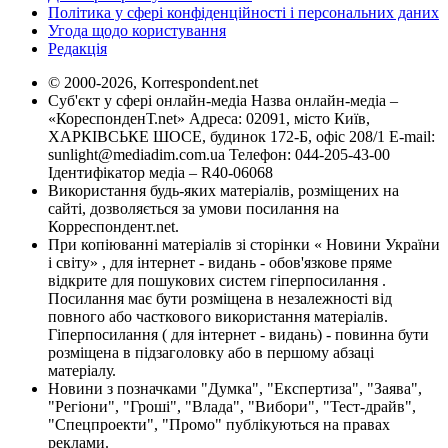
Політика у сфері конфіденційності і персональних даних
Угода щодо користування
Редакція
© 2000-2026, Korrespondent.net
Суб'єкт у сфері онлайн-медіа Назва онлайн-медіа –
«КореспонденТ.net» Адреса: 02091, місто Київ,
ХАРКІВСЬКЕ ШОСЕ, будинок 172-Б, офіс 208/1 E-mail:
sunlight@mediadim.com.ua
Телефон: 044-205-43-00
Ідентифікатор медіа – R40-06068
Використання будь-яких матеріалів, розміщених на
сайті, дозволяється за умови посилання на
Корреспондент.net.
При копіюванні матеріалів зі сторінки « Новини України
і світу» , для інтернет - видань - обов'язкове пряме
відкрите для пошукових систем гіперпосилання .
Посилання має бути розміщена в незалежності від
повного або часткового використання матеріалів.
Гіперпосилання ( для інтернет - видань) - повинна бути
розміщена в підзаголовку або в першому абзаці
матеріалу.
Новини з позначками "Думка", "Експертиза", "Заява",
"Регіони", "Гроші", "Влада", "Вибори", "Тест-драйв",
"Спецпроекти", "Промо" публікуються на правах
реклами.