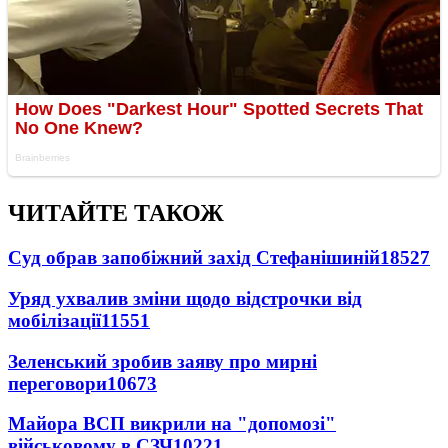
ЧИТАЙТЕ ТАКОЖ
Суд обрав запобіжний захід Стефанішиній
18527
Уряд ухвалив зміни щодо відстрочки від
мобілізації
11551
Зеленський зробив заяву про мирні
переговори
10673
Майора ВСП викрили на "допомозі"
військовому в СЗЧ
10221