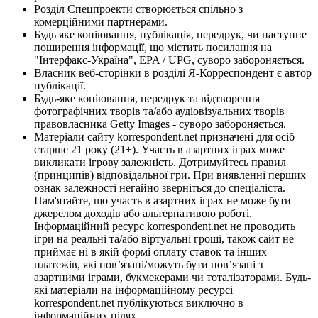
Розділ Спецпроекти створюється спільно з
комерційними партнерами.
Будь яке копіювання, публікація, передрук, чи наступне
поширення інформації, що містить посилання на
"Інтерфакс-Україна", EPA / UPG, суворо забороняється.
Власник веб-сторінки в розділі Я-Корреспондент є автор
публікації.
Будь-яке копіювання, передрук та відтворення
фотографічних творів та/або аудіовізуальних творів
правовласника Getty Images - суворо забороняється.
Матеріали сайту korrespondent.net призначені для осіб
старше 21 року (21+). Участь в азартних іграх може
викликати ігрову залежність. Дотримуйтесь правил
(принципів) відповідальної гри. При виявленні перших
ознак залежності негайно зверніться до спеціаліста.
Пам'ятайте, що участь в азартних іграх не може бути
джерелом доходів або альтернативою роботі.
Інформаційний ресурс korrespondent.net не проводить
ігри на реальні та/або віртуальні гроші, також сайт не
приймає ні в якій формі оплату ставок та інших
платежів, які пов’язані/можуть бути пов’язані з
азартними іграми, букмекерами чи тоталізаторами. Будь-
які матеріали на інформаційному ресурсі
korrespondent.net публікуються виключно в
інформаційних цілях.