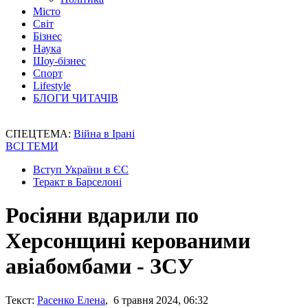
Місто
Світ
Бізнес
Наука
Шоу-бізнес
Спорт
Lifestyle
БЛОГИ ЧИТАЧІВ
СПЕЦТЕМА:
Війна в Ірані
ВСІ ТЕМИ
Вступ України в ЄС
Теракт в Барселоні
Росіяни вдарили по
Херсонщині керованими
авіабомбами - ЗСУ
Текст:
Расенко Елена
, 6 травня 2024, 06:32