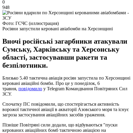
0
948
Фото: ГСЧС (иллюстрация)
Росіяни запустили керовані авіабомби на Херсонщині
Вночі російські загарбники атакували
Сумську, Харківську та Херсонську
області, застосувавши ракети та
безпілотники.
Близько 5.40 тактична авіація росіян запустила по Херсонщині
керовані авіаційні бомби. Про це у понеділок, 6
травня,
повідомило
у Telegram Командвання Повітряних Сил
ЗСУ.
Спочатку ПС повідомили, що спостерігається активність
ворожої тактичної авіації в акваторії Азовського моря та існує
загроза застосування авіаційних засобів ураження.
Пізніше Повітряні сили додали, що відбуваються "пуски
керованих авіаційних бомб тактичною авіацією на