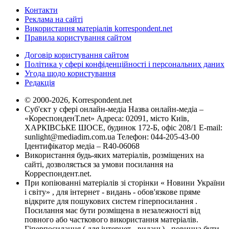
Контакти
Реклама на сайті
Використання матеріалів korrespondent.net
Правила користування сайтом
Договір користування сайтом
Політика у сфері конфіденційності і персональних даних
Угода щодо користування
Редакція
© 2000-2026, Korrespondent.net
Суб'єкт у сфері онлайн-медіа Назва онлайн-медіа –
«КореспонденТ.net» Адреса: 02091, місто Київ,
ХАРКІВСЬКЕ ШОСЕ, будинок 172-Б, офіс 208/1 E-mail:
sunlight@mediadim.com.ua
Телефон: 044-205-43-00
Ідентифікатор медіа – R40-06068
Використання будь-яких матеріалів, розміщених на
сайті, дозволяється за умови посилання на
Корреспондент.net.
При копіюванні матеріалів зі сторінки « Новини України
і світу» , для інтернет - видань - обов'язкове пряме
відкрите для пошукових систем гіперпосилання .
Посилання має бути розміщена в незалежності від
повного або часткового використання матеріалів.
Гіперпосилання ( для інтернет - видань) - повинна бути