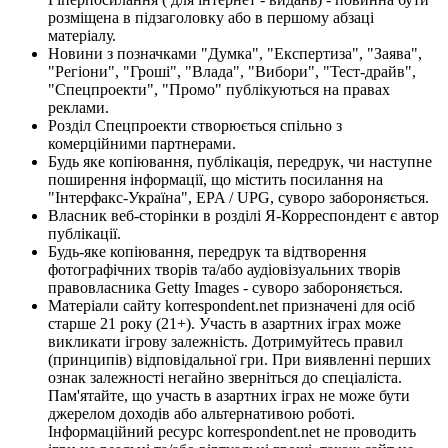
розміщена в підзаголовку або в першому абзаці
матеріалу.
Новини з позначками "Думка", "Експертиза", "Заява",
"Регіони", "Гроші", "Влада", "Вибори", "Тест-драйв",
"Спецпроекти", "Промо" публікуються на правах
реклами.
Розділ Спецпроекти створюється спільно з
комерційними партнерами.
Будь яке копіювання, публікація, передрук, чи наступне
поширення інформації, що містить посилання на
"Інтерфакс-Україна", EPA / UPG, суворо забороняється.
Власник веб-сторінки в розділі Я-Корреспондент є автор
публікації.
Будь-яке копіювання, передрук та відтворення
фотографічних творів та/або аудіовізуальних творів
правовласника Getty Images - суворо забороняється.
Матеріали сайту korrespondent.net призначені для осіб
старше 21 року (21+). Участь в азартних іграх може
викликати ігрову залежність. Дотримуйтесь правил
(принципів) відповідальної гри. При виявленні перших
ознак залежності негайно зверніться до спеціаліста.
Пам'ятайте, що участь в азартних іграх не може бути
джерелом доходів або альтернативою роботі.
Інформаційний ресурс korrespondent.net не проводить