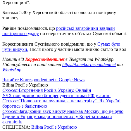
Херсонщині".
Близько 5.30 у Херсонській області оголосили повітряну
тривогу.
Раніше повідомлялося, що
російські загарбники завдали
повітряного удару
по енергетичних об'єктах Сумської області.
Кореспонденти Суспільного повідомили, що у
Сумах було
чути вибухи.
Після цього у частині міста зникло світло та вод
Новини від
Корреспондент.net
в Telegram та WhatsApp.
Підписуйтесь на наші канали
https://t.me/korrespondentnet
та
WhatsApp
Читайте Korrespondent.net в Google News
Війна Росії з Україною
Сюжет
Вторгнення Росії в Україну. Онлайн
УЧХ повідомив про безпрецедентні атаки РФ у липні
Сюжет
"Полювати на лучника, а не на стрілу". Як Україні
боротись з балістикою
Сюжет
Загадковий звук вибуху налякав Москву: що це було
Їздили в Україну заради полонених: у Кореї затримали
активістів
СПЕЦТЕМА:
Війна Росії з Україною