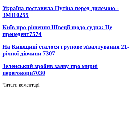
Україна поставила Путіна перед дилемою -
ЗМІ
10255
Київ про рішення Швеції щодо судна: Це
прецедент
7574
На Київщині сталося групове зґвалтування 21-
річної дівчини
7307
Зеленський зробив заяву про мирні
переговори
7030
Читати коментарі