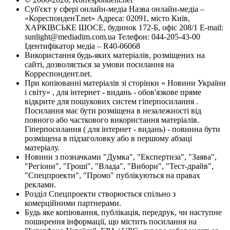
Суб'єкт у сфері онлайн-медіа Назва онлайн-медіа –
«КореспонденТ.net» Адреса: 02091, місто Київ,
ХАРКІВСЬКЕ ШОСЕ, будинок 172-Б, офіс 208/1 E-mail:
sunlight@mediadim.com.ua
Телефон: 044-205-43-00
Ідентифікатор медіа – R40-06068
Використання будь-яких матеріалів, розміщених на
сайті, дозволяється за умови посилання на
Корреспондент.net.
При копіюванні матеріалів зі сторінки « Новини України
і світу» , для інтернет - видань - обов'язкове пряме
відкрите для пошукових систем гіперпосилання .
Посилання має бути розміщена в незалежності від
повного або часткового використання матеріалів.
Гіперпосилання ( для інтернет - видань) - повинна бути
розміщена в підзаголовку або в першому абзаці
матеріалу.
Новини з позначками "Думка", "Експертиза", "Заява",
"Регіони", "Гроші", "Влада", "Вибори", "Тест-драйв",
"Спецпроекти", "Промо" публікуються на правах
реклами.
Розділ Спецпроекти створюється спільно з
комерційними партнерами.
Будь яке копіювання, публікація, передрук, чи наступне
поширення інформації, що містить посилання на