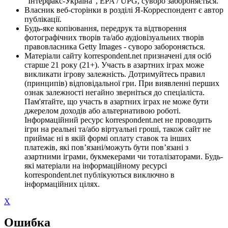
"Інтерфакс-Україна", EPA / UPG, суворо забороняється.
Власник веб-сторінки в розділі Я-Корреспондент є автор
публікації.
Будь-яке копіювання, передрук та відтворення
фотографічних творів та/або аудіовізуальних творів
правовласника Getty Images - суворо забороняється.
Матеріали сайту korrespondent.net призначені для осіб
старше 21 року (21+). Участь в азартних іграх може
викликати ігрову залежність. Дотримуйтесь правил
(принципів) відповідальної гри. При виявленні перших
ознак залежності негайно зверніться до спеціаліста.
Пам'ятайте, що участь в азартних іграх не може бути
джерелом доходів або альтернативою роботі.
Інформаційний ресурс korrespondent.net не проводить
ігри на реальні та/або віртуальні гроші, також сайт не
приймає ні в якій формі оплату ставок та інших
платежів, які пов’язані/можуть бути пов’язані з
азартними іграми, букмекерами чи тоталізаторами. Будь-
які матеріали на інформаційному ресурсі
korrespondent.net публікуються виключно в
інформаційних цілях.
X
Ошибка