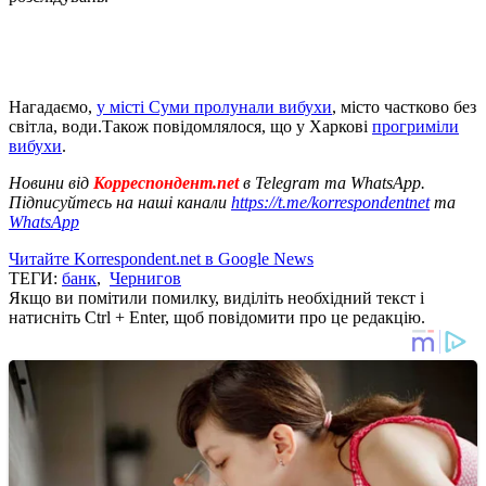
Нагадаємо,
у місті Суми пролунали вибухи
, місто частково без
світла, води.Також повідомлялося, що у Харкові
прогриміли
вибухи
.
Новини від
Корреспондент.net
в Telegram та WhatsApp.
Підписуйтесь на наші канали
https://t.me/korrespondentnet
та
WhatsApp
Читайте Korrespondent.net в Google News
ТЕГИ:
банк
,
Чернигов
Якщо ви помітили помилку, виділіть необхідний текст і
натисніть Ctrl + Enter, щоб повідомити про це редакцію.