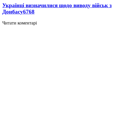
Українці визначилися щодо виводу військ з
Донбасу
6768
Читати коментарі