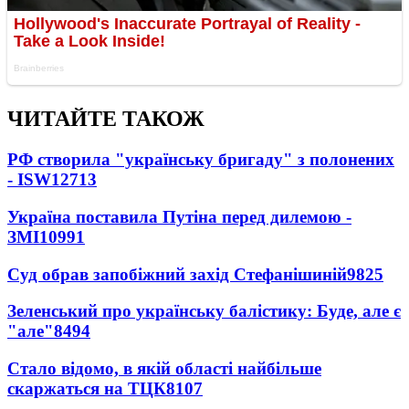
ЧИТАЙТЕ ТАКОЖ
РФ створила "українську бригаду" з полонених
- ISW
12713
Україна поставила Путіна перед дилемою -
ЗМІ
10991
Суд обрав запобіжний захід Стефанішиній
9825
Зеленський про українську балістику: Буде, але є
"але"
8494
Стало відомо, в якій області найбільше
скаржаться на ТЦК
8107