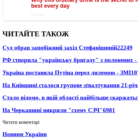
ЧИТАЙТЕ ТАКОЖ
Суд обрав запобіжний захід Стефанішиній
22249
РФ створила "українську бригаду" з полонених -
Україна поставила Путіна перед дилемою - ЗМІ
10
На Київщині сталося групове зґвалтування 21-річ
Стало відомо, в якій області найбільше скаржать
На Черкащині викрили "схему СЗЧ"
6981
Читати коментарі
Новини України