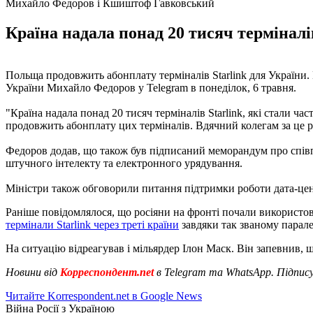
Михайло Федоров і Кшиштоф Гавковський
Країна надала понад 20 тисяч термінал
Польща продовжить абонплату терміналів Starlink для України.
України Михайло Федоров у Telegram в понеділок, 6 травня.
"Країна надала понад 20 тисяч терміналів Starlink, які стали 
продовжить абонплату цих терміналів. Вдячний колегам за це ріш
Федоров додав, що також був підписаний меморандум про співпр
штучного інтелекту та електронного урядування.
Міністри також обговорили питання підтримки роботи дата-цен
Раніше повідомлялося, що росіяни на фронті почали використову
термінали Starlink через треті країни
завдяки так званому парал
На ситуацію відреагував і мільярдер Ілон Маск. Він запевнив, 
Новини від
Корреспондент.net
в Telegram та WhatsApp. Підпис
Читайте Korrespondent.net в Google News
Війна Росії з Україною