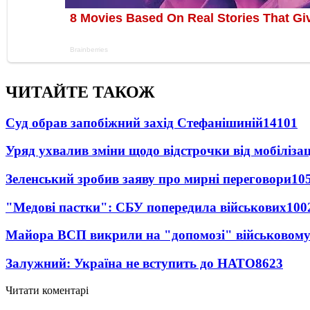
ЧИТАЙТЕ ТАКОЖ
Суд обрав запобіжний захід Стефанішиній
14101
Уряд ухвалив зміни щодо відстрочки від мобілізац
Зеленський зробив заяву про мирні переговори
10
"Медові пастки": СБУ попередила військових
100
Майора ВСП викрили на "допомозі" військовому
Залужний: Україна не вступить до НАТО
8623
Читати коментарі