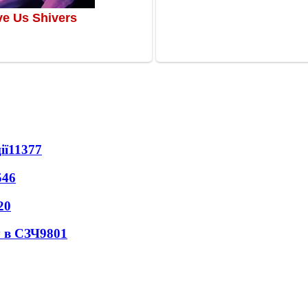
ії
11377
546
20
 в СЗЧ
9801