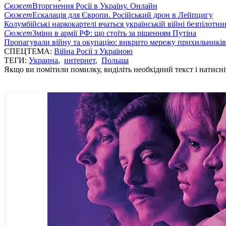
Сюжет
Вторгнення Росії в Україну. Онлайн
Сюжет
Ескалація для Європи. Російський дрон в Лейпцигу
Колумбійські наркокартелі вчаться українській війні безпілотни
Сюжет
Зміни в армії РФ: що стоїть за рішенням Путіна
Пропагували війну та окупацію: викрито мережу прихильникі
СПЕЦТЕМА:
Війна Росії з Україною
ТЕГИ:
Украина
,
интернет
,
Польша
Якщо ви помітили помилку, виділіть необхідний текст і натисніт