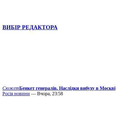
ВИБІР РЕДАКТОРА
Сюжет
Бенкет генералів. Наслідки вибуху в Москві
Росія новини
— Вчора, 23:58