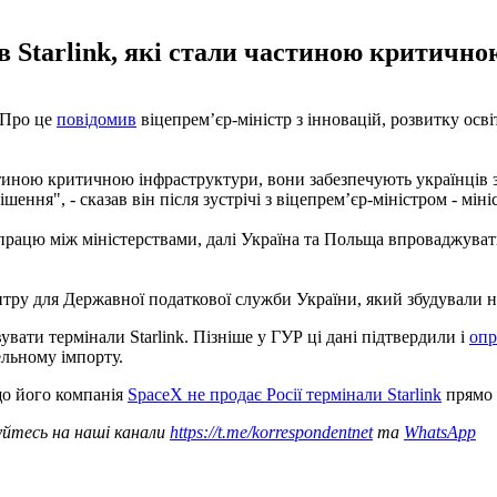
ів Starlink, які стали частиною критичн
 Про це
повідомив
віцепрем’єр-міністр з інновацій, розвитку осві
частиною критичною інфраструктури, вони забезпечують українців
ення", - сказав він після зустрічі з віцепрем’єр-міністром - мін
ацю між міністерствами, далі Україна та Польща впроваджуватиму
тру для Державної податкової служби України, який збудували н
вати термінали Starlink. Пізніше у ГУР ці дані підтвердили і
опр
ельному імпорту.
що його компанія
SpaceX не продає Росії термінали Starlink
прямо 
уйтесь на наші канали
https://t.me/korrespondentnet
та
WhatsApp