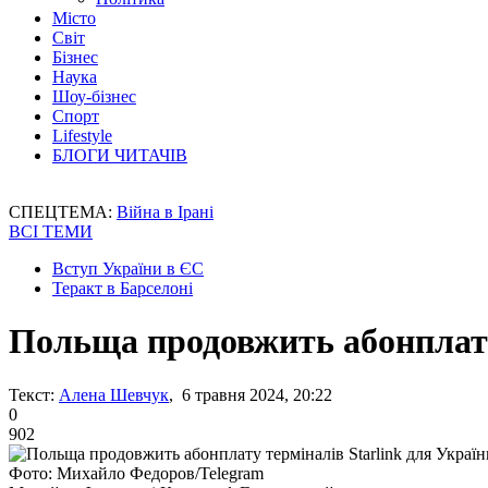
Місто
Світ
Бізнес
Наука
Шоу-бізнес
Спорт
Lifestyle
БЛОГИ ЧИТАЧІВ
СПЕЦТЕМА:
Війна в Ірані
ВСІ ТЕМИ
Вступ України в ЄС
Теракт в Барселоні
Польща продовжить абонплату 
Текст:
Алена Шевчук
, 6 травня 2024, 20:22
0
902
Фото: Михайло Федоров/Telegram