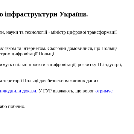
ою інфраструктури України.
ти, науки та технологій - міністр цифрової трансформації
 звʼязком та інтернетом. Сьогодні домовилися, що Польща
істром цифровізації Польщі.
ть спільні проєкти з цифровізації, розвитку IT-індустрії,
а території Польщі для безпеки важливих даних.
илюднили докази
. У ГУР вважають, що ворог
отримує
або побічно.