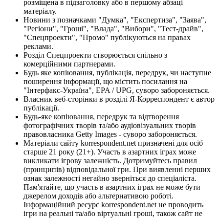
розміщена в підзаголовку або в першому абзаці
матеріалу.
Новини з позначками "Думка", "Експертиза", "Заява",
"Регіони", "Гроші", "Влада", "Вибори", "Тест-драйв",
"Спецпроекти", "Промо" публікуються на правах
реклами.
Розділ Спецпроекти створюється спільно з
комерційними партнерами.
Будь яке копіювання, публікація, передрук, чи наступне
поширення інформації, що містить посилання на
"Інтерфакс-Україна", EPA / UPG, суворо забороняється.
Власник веб-сторінки в розділі Я-Корреспондент є автор
публікації.
Будь-яке копіювання, передрук та відтворення
фотографічних творів та/або аудіовізуальних творів
правовласника Getty Images - суворо забороняється.
Матеріали сайту korrespondent.net призначені для осіб
старше 21 року (21+). Участь в азартних іграх може
викликати ігрову залежність. Дотримуйтесь правил
(принципів) відповідальної гри. При виявленні перших
ознак залежності негайно зверніться до спеціаліста.
Пам'ятайте, що участь в азартних іграх не може бути
джерелом доходів або альтернативою роботі.
Інформаційний ресурс korrespondent.net не проводить
ігри на реальні та/або віртуальні гроші, також сайт не