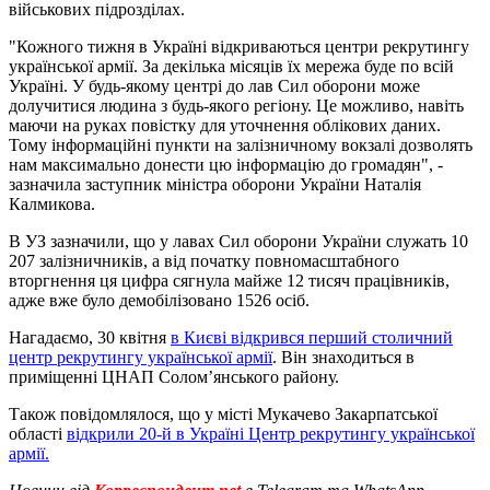
військових підрозділах.
"Кожного тижня в Україні відкриваються центри рекрутингу
української армії. За декілька місяців їх мережа буде по всій
Україні. У будь-якому центрі до лав Сил оборони може
долучитися людина з будь-якого регіону. Це можливо, навіть
маючи на руках повістку для уточнення облікових даних.
Тому інформаційні пункти на залізничному вокзалі дозволять
нам максимально донести цю інформацію до громадян", -
зазначила заступник міністра оборони України Наталія
Калмикова.
В УЗ зазначили, що у лавах Сил оборони України служать 10
207 залізничників, а від початку повномасштабного
вторгнення ця цифра сягнула майже 12 тисяч працівників,
адже вже було демобілізовано 1526 осіб.
Нагадаємо, 30 квітня
в Києві відкрився перший столичний
центр рекрутингу української армії
. Він знаходиться в
приміщенні ЦНАП Солом’янського району.
Також повідомлялося, що у місті Мукачево Закарпатської
області
відкрили 20-й в Україні Центр рекрутингу української
армії.