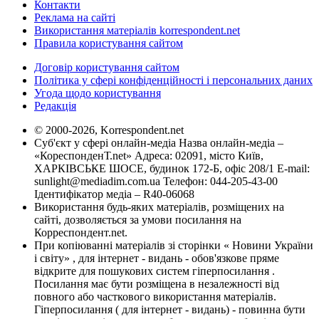
Контакти
Реклама на сайті
Використання матеріалів korrespondent.net
Правила користування сайтом
Договір користування сайтом
Політика у сфері конфіденційності і персональних даних
Угода щодо користування
Редакція
© 2000-2026, Korrespondent.net
Суб'єкт у сфері онлайн-медіа Назва онлайн-медіа –
«КореспонденТ.net» Адреса: 02091, місто Київ,
ХАРКІВСЬКЕ ШОСЕ, будинок 172-Б, офіс 208/1 E-mail:
sunlight@mediadim.com.ua
Телефон: 044-205-43-00
Ідентифікатор медіа – R40-06068
Використання будь-яких матеріалів, розміщених на
сайті, дозволяється за умови посилання на
Корреспондент.net.
При копіюванні матеріалів зі сторінки « Новини України
і світу» , для інтернет - видань - обов'язкове пряме
відкрите для пошукових систем гіперпосилання .
Посилання має бути розміщена в незалежності від
повного або часткового використання матеріалів.
Гіперпосилання ( для інтернет - видань) - повинна бути