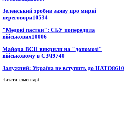
Зеленський зробив заяву про мирні
переговори
10534
"Медові пастки": СБУ попередила
військових
10006
Майора ВСП викрили на "допомозі"
військовому в СЗЧ
9740
Залужний: Україна не вступить до НАТО
8610
Читати коментарі