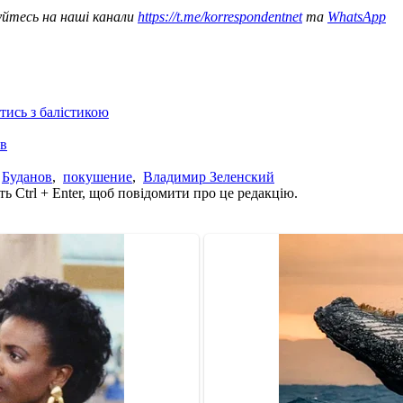
уйтесь на наші канали
https://t.me/korrespondentnet
та
WhatsApp
отись з балістикою
ів
,
Буданов
,
покушение
,
Владимир Зеленский
ь Ctrl + Enter, щоб повідомити про це редакцію.