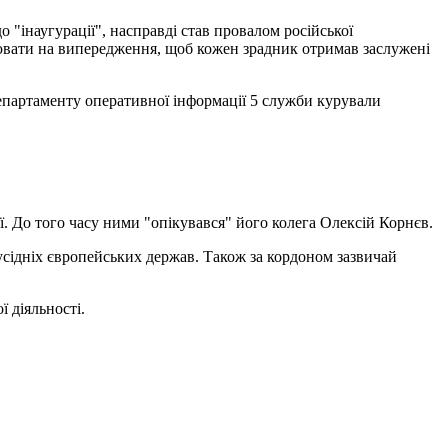
 "інаугурації", насправді став провалом російської
цювати на випередження, щоб кожен зрадник отримав заслужені
департаменту оперативної інформації 5 служби курували
ї. До того часу ними "опікувався" його колега Олексій Корнєв.
усідніх європейських держав. Також за кордоном зазвичай
 діяльності.