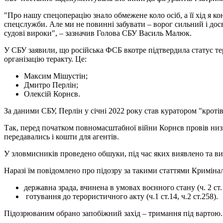
"Про нашу спецоперацію знало обмежене коло осіб, а її хід я ко
спецслужби. Але ми не повинні забувати – ворог сильний і до
судові вироки", – зазначив Голова СБУ Василь Малюк.
У СБУ заявили, що російська ФСБ вкотре підтвердила статус те
організацію теракту. Це:
Максим Мішустін;
Дмитро Перлін;
Олексій Корнєв.
За даними СБУ, Перлін у січні 2022 року став куратором "кроті
Так, перед початком повномасштабної війни Корнєв провів низк
передавались і кошти для агентів.
У зловмисників проведено обшуки, під час яких виявлено та вил
Наразі їм повідомлено про підозру за такими статтями Криміна
⁠державна зрада, вчинена в умовах воєнного стану (ч. 2 ст. 
⁠ готування до терористичного акту (ч.1 ст.14, ч.2 ст.258).
Підозрюваним обрано запобіжний захід – тримання під вартою.