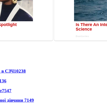
 в СЗЧ
10238
136
т
7547
ної дівчини
7149