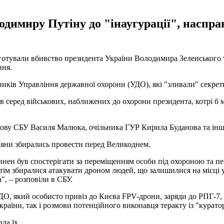
димиру Путіну до "інаугурації", насправ
готували вбивство президента України Володимира Зеленського 
вня.
ників Управління державної охорони (УДО), які "зливали" секрет
 серед військових, наближених до охорони президента, котрі б м
лову СБУ Василя Малюка, очільника ГУР Кирила Буданова та інш
іяни збирались провести перед Великоднем.
нен був спостерігати за переміщенням особи під охороною та пе
отім збиралися атакувати дроном людей, що залишилися на місці 
", – розповіли в СБУ.
ДО, який особисто привіз до Києва FPV-дрони, заряди до РПГ-7, 
раїни, так і розмови потенційного виконавця теракту із "курато
ла їх.