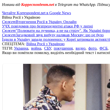
Новини від
Корреспондент.net
в Telegram та WhatsApp. Підпис
Читайте Korrespondent.net в Google News
Війна Росії з Україною
Сюжет
Вторгнення Росії в Україну. Онлайн
УЧХ повідомив про безпрецедентні атаки РФ у липні
Сюжет
"Полювати на лучника, а не на стрілу". Як Україні бор
Сюжет
Загадковий звук вибуху налякав Москву: що це було
Їздили в Україну заради полонених: у Кореї затримали активіст
СПЕЦТЕМА:
Війна Росії з Україною
ТЕГИ:
Украина
,
война
,
СБУ
,
покушения
,
видео
,
фото
,
ФСБ
Якщо ви помітили помилку, виділіть необхідний текст і натисніт