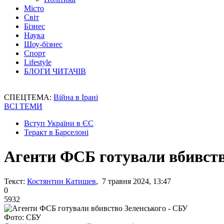
Місто
Світ
Бізнес
Наука
Шоу-бізнес
Спорт
Lifestyle
БЛОГИ ЧИТАЧІВ
СПЕЦТЕМА:
Війна в Ірані
ВСІ ТЕМИ
Вступ України в ЄС
Теракт в Барселоні
Агенти ФСБ готували вбивств
Текст:
Костянтин Катишев
, 7 травня 2024, 13:47
0
5932
Фото: СБУ