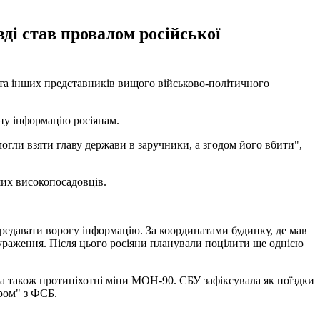
ді став провалом російської
та інших представників вищого військово-політичного
ну інформацію росіянам.
огли взяти главу держави в заручники, а згодом його вбити", –
их високопосадовців.
редавати ворогу інформацію. За координатами будинку, де мав
ураження. Після цього росіяни планували поцілити ще однією
а також протипіхотні міни МОН-90. СБУ зафіксувала як поїздки
ром" з ФСБ.