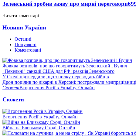
Зеленський зробив заяву про мирні переговори
69
Читати коментарі
Новини України
Останні
Популярні
Коментовані
Жовква розповів, про що говоритимуть Зеленський і Вучич
"Пекельні" санкції США для РФ: реакція Зеленського
У Скелі підтвердили, що з полку переводять бійців
Дрон поцілив по лікарні в Херсоні: постраждали медпрацівниц
Сюжет
Вторгнення Росії в Україну. Онлайн
Сюжети
Вторгнення Росії в Україну. Онлайн
Війна на Близькому Сході. Онлайн