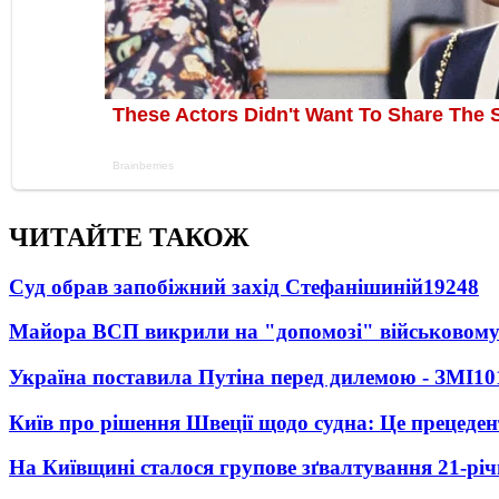
ЧИТАЙТЕ ТАКОЖ
Суд обрав запобіжний захід Стефанішиній
19248
Майора ВСП викрили на "допомозі" військовому
Україна поставила Путіна перед дилемою - ЗМІ
10
Київ про рішення Швеції щодо судна: Це прецеден
На Київщині сталося групове зґвалтування 21-річ