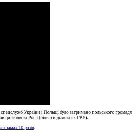
дії спецслужб України і Польщі було затримано польського грома
ою розвідкою Росії (більш відомою як ГРУ).
ли замах 10 разів
.