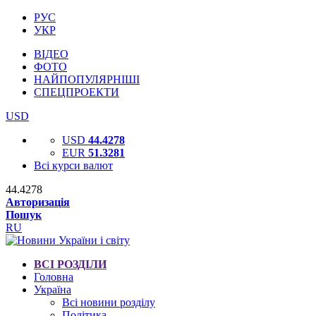
РУС
УКР
ВІДЕО
ФОТО
НАЙПОПУЛЯРНІШІ
СПЕЦПРОЕКТИ
USD
USD
44.4278
EUR
51.3281
Всі курси валют
44.4278
Авторизація
Пошук
RU
ВСІ РОЗДІЛИ
Головна
Україна
Всі новини розділу
Політика