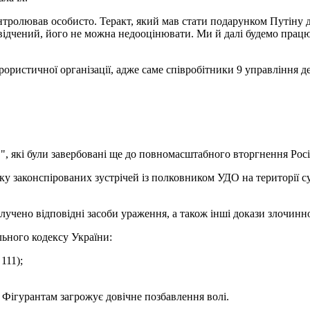
нтролював особисто. Теракт, який мав стати подарунком Путіну до
свідчений, його не можна недооцінювати. Ми й далі будемо пра
рористичної організації, адже саме співробітники 9 управління 
в", які були завербовані ще до повномасштабного вторгнення Росі
у законспірованих зустрічей із полковником УДО на території с
учено відповідні засоби ураження, а також інші докази злочинної
льного кодексу України:
111);
 Фігурантам загрожує довічне позбавлення волі.