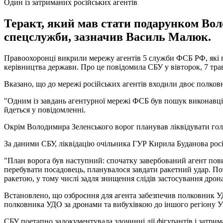
Один із затриманих російських агентів
Теракт, який мав стати подарунком Воло
спецслужби, зазначив Василь Малюк.
Правоохоронці викрили мережу агентів 5 служби ФСБ РФ, які 
керівництва держави. Про це повідомила СБУ у вівторок, 7 тра
Вказано, що до мережі російських агентів входили двоє полков
"Одним із завдань агентурної мережі ФСБ був пошук виконавців
йдеться у повідомленні.
Окрім Володимира Зеленського ворог планував ліквідувати го
За даними СБУ, ліквідацію очільника ГУР Кирила Буданова рос
"План ворога був наступний: спочатку завербований агент пови
перебувати посадовець, планувалося завдати ракетний удар. П
ракетою, у тому числі задля знищення слідів застосування дрона
Встановлено, що озброєння для агента забезпечив полковник У
полковника УДО за дронами та вибухівкою до іншого регіону Ук
СБУ поетапно задокументувала злочинні дії фігурантів і затрима