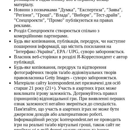
матеріалу.
Новини з позначками "Думка", "Експертиза", "Заява",
"Регіони", "Гроші", "Влада", "Вибори", "Тест-драйв",
"Спецпроекти", "Промо" публікуються на правах
реклами.
Розділ Спецпроекти створюється спільно з
комерційними партнерами.
Будь яке копіювання, публікація, передрук, чи наступне
поширення інформації, що містить посилання на
"Інтерфакс-Україна", EPA / UPG, суворо забороняється.
Власник веб-сторінки в розділі Я-Корреспондент є автор
публікації.
Будь-яке копіювання, передрук та відтворення
фотографічних творів та/або аудіовізуальних творів
правовласника Getty Images - суворо забороняється.
Матеріали сайту korrespondent.net призначені для осіб
старше 21 року (21+). Участь в азартних іграх може
викликати ігрову залежність. Дотримуйтесь правил
(принципів) відповідальної гри. При виявленні перших
ознак залежності негайно зверніться до спеціаліста.
Пам'ятайте, що участь в азартних іграх не може бути
джерелом доходів або альтернативою роботі.
Інформаційний ресурс korrespondent.net не проводить
ігри на реальні та/або віртуальні гроші, також сайт не
приймає ні в якій формі оплату ставок та інших