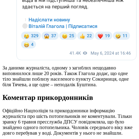
За даними журналіста, одному з загиблих нещодавно
виповнилося лише 20 років. Також Глагола додає, що одне
тіло знайшли поблизу населеного пункту Сокирниця, одне
біля Тячева, а ще одне – неподалік Буштина.
Коментар прикордонників
Офіційно Нацполіція та прикордонники інформацію
журналіста про шість потопельників не коментували. Тільки
зранку 6 травня пресслужба ДПСУ повідомляла, що було
знайдено одного потопельника. Чоловік середнього віку вже
довго перебував у воді. Документів у нього не знайшли.