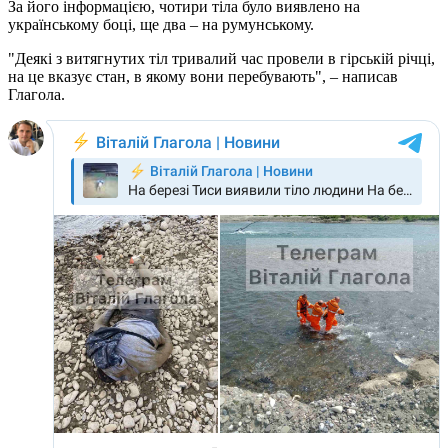
За його інформацією, чотири тіла було виявлено на
українському боці, ще два – на румунському.
"Деякі з витягнутих тіл тривалий час провели в гірській річці,
на це вказує стан, в якому вони перебувають", – написав
Глагола.