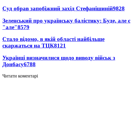
Суд обрав запобіжний захід Стефанішиній
9828
Зеленський про українську балістику: Буде, але є
"але"
8579
Стало відомо, в якій області найбільше
скаржаться на ТЦК
8121
Українці визначилися щодо виводу військ з
Донбасу
6788
Читати коментарі