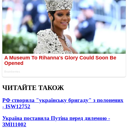
ЧИТАЙТЕ ТАКОЖ
РФ створила "українську бригаду" з полонених
- ISW
12752
Україна поставила Путіна перед дилемою -
ЗМІ
11002