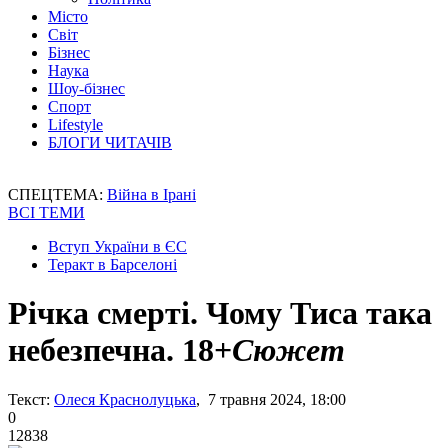
Місто
Світ
Бізнес
Наука
Шоу-бізнес
Спорт
Lifestyle
БЛОГИ ЧИТАЧІВ
СПЕЦТЕМА:
Війна в Ірані
ВСІ ТЕМИ
Вступ України в ЄС
Теракт в Барселоні
Річка смерті. Чому Тиса така
небезпечна. 18+
Сюжет
Текст:
Олеся Краснолуцька
, 7 травня 2024, 18:00
0
12838