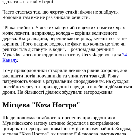
здолати – взагалі мізерні.
Часто стається так, що жертву стихії ніколи не знайдуть.
Чоловіки там вже не раз зникали безвісти.
"Річка глибока. У деяких місцях або в деяких намитих ярах
може лежати, наприклад, колода – коріння величезного
дерева. Якщо людина, перепливаючи річку, зачепиться за це
коріння, і його накриє водою, не факт, що колись це тіло чи
рештки тіла дістануть із води", – розповідала речниця
Мукачівського прикордонного загону Леся Федорова для
24
Каналу
.
Тому прикордонники створили декілька рівнів охорони, аби
зменшити потік порушників та уникнути трагедії. Річку
патрулюють човни з рятувальним спорядженням, на суходолі
постійно чергують прикордонні наряди, а в небо підіймаються
дрони. На більшості ділянок збудували загородження.
Місцева "Коза Ностра"
Ще до повномасштабного вторгнення прикордонники
Мукачівського загону активно боролися з контрабандою
цигарок та переправленням іноземців в цьому районі. Згодом,
місцева "Коза Ностра", як називає її Федорова, зметикувала,