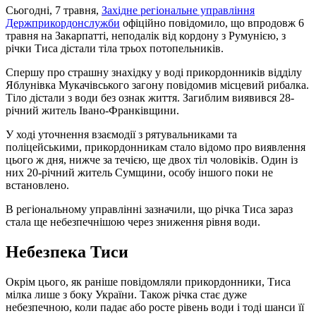
Сьогодні, 7 травня,
Західне регіональне управління
Держприкордонслужби
офіційно повідомило, що впродовж 6
травня на Закарпатті, неподалік від кордону з Румунією, з
річки Тиса дістали тіла трьох потопельників.
Спершу про страшну знахідку у воді прикордонників відділу
Яблунівка Мукачівського загону повідомив місцевий рибалка.
Тіло дістали з води без ознак життя. Загиблим виявився 28-
річний житель Івано-Франківщини.
У ході уточнення взаємодії з рятувальниками та
поліцейськими, прикордонникам стало відомо про виявлення
цього ж дня, нижче за течією, ще двох тіл чоловіків. Один із
них 20-річний житель Сумщини, особу іншого поки не
встановлено.
В регіональному управлінні зазначили, що річка Тиса зараз
стала ще небезпечнішою через зниження рівня води.
Небезпека Тиси
Окрім цього, як раніше повідомляли прикордонники, Тиса
мілка лише з боку України. Також річка стає дуже
небезпечною, коли падає або росте рівень води і тоді шанси її