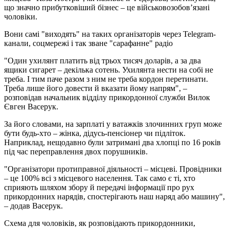
що значно прибутковіший бізнес – це військовозобов’язані
чоловіки.
Вони самі "виходять" на таких організаторів через Telegram-
канали, соцмережі і так зване "сарафанне" радіо
"Один ухилянт платить від трьох тисяч доларів, а за два
ящики сигарет – декілька сотень. Ухилянта нести на собі не
треба. І тим паче разом з ним не треба кордон перетинати.
Треба лише його довести й вказати йому напрям", –
розповідав начальник відділу прикордонної служби Вилок
Євген Васерук.
За його словами, на зарплаті у ватажків злочинних груп може
бути будь-хто – жінка, дідусь-пенсіонер чи підліток.
Наприклад, нещодавно були затримані два хлопці по 16 років
під час переправлення двох порушників.
"Організатори протиправної діяльності – місцеві. Провідники
– це 100% всі з місцевого населення. Так само є ті, хто
сприяють шляхом збору й передачі інформації про рух
прикордонних нарядів, спостерігають наш наряд або машину",
– додав Васерук.
Схема для чоловіків, як розповідають прикордонники,