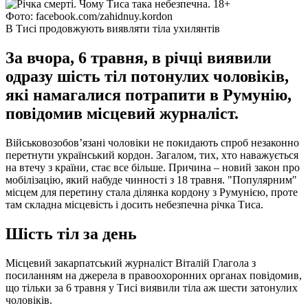
Фото: facebook.com/zahidnuy.kordon
В Тисі продовжують виявляти тіла ухилянтів
За вчора, 6 травня, в річці виявили
одразу шість тіл потонулих чоловіків,
які намагалися потрапити в Румунію,
повідомив місцевий журналіст.
Військовозобов’язані чоловіки не покидають спроб незаконно
перетнути український кордон. Загалом, тих, хто наважується
на втечу з країни, стає все більше. Причина – новий закон про
мобілізацію, який набуде чинності з 18 травня. "Популярним"
місцем для перетину стала ділянка кордону з Румунією, проте
там складна місцевість і досить небезпечна річка Тиса.
Шість тіл за день
Місцевий закарпатський журналіст Віталій Глагола з
посиланням на джерела в правоохоронних органах повідомив,
що тільки за 6 травня у Тисі виявили тіла аж шести затонулих
чоловіків.