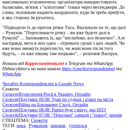
максимально втаємничена: організатори використовують
балаклави, зв'язок з "клієнтами" тільки через месенджери. До
слова, чоловікам надають координати, куди їм треба прибути,
в яку сторону їм рухатись.
"Підводили їх до приток річки Тиса. Вказували на те, що далі
– Румунія. "Перепливаєте річку – ви вже будете далі в
Румунії"… Запевняють їх, що "неглибоко, все безпечно". Але
насправді, мета в них одна – отримати гроші з цих людей. Чи
вже вони зможуть переплисти, чи живі вони після того
будуть, – то вже нікому там нецікаво", – розповів Васерук.
Новини від
Корреспондент.net
в Telegram та WhatsApp.
Підписуйтесь на наші канали
https://t.me/korrespondentnet
та
WhatsApp
Читайте Korrespondent.net в Google News
Сюжети
Сюжет
Вторгнення Росії в Україну. Онлайн
Сюжет
Підсумки 09.08: Удар по суднах і атаки на міста
Сюжет
Війна на Близькому Сході. Онлайн
Сюжет
Підсумки 08.08: Patriot буде і мінус два НПЗ
Сюжет
Підсумки 07.08: "Пекельні" санкції і "парад" дронів
СПЕЦТЕМА:
Сюжети
ТЕГИ:
река
,
Румыния
,
призыв
,
утопился