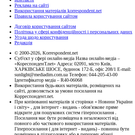
Реклама на сайті
Використання матеріалів korrespondent.net
Правила користування сайтом
Договір користування сайтом
Політика у сфері конфіденційності і персональних даних
Угода щодо користування
Редакція
© 2000-2026, Korrespondent.net
Суб'єкт у сфері онлайн-медіа Назва онлайн-медіа –
«КореспонденТ.net» Адреса: 02091, місто Київ,
ХАРКІВСЬКЕ ШОСЕ, будинок 172-Б, офіс 208/1 E-mail:
sunlight@mediadim.com.ua
Телефон: 044-205-43-00
Ідентифікатор медіа – R40-06068
Використання будь-яких матеріалів, розміщених на
сайті, дозволяється за умови посилання на
Корреспондент.net.
При копіюванні матеріалів зі сторінки « Новини України
і світу» , для інтернет - видань - обов'язкове пряме
відкрите для пошукових систем гіперпосилання .
Посилання має бути розміщена в незалежності від
повного або часткового використання матеріалів.
Гіперпосилання ( для інтернет - видань) - повинна бути
розміщена в підзаголовку або в першому абзаці