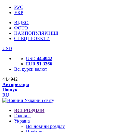
РУС
УКР
ВІДЕО
ФОТО
НАЙПОПУЛЯРНІШІ
СПЕЦПРОЕКТИ
USD
USD
44.4942
EUR
51.3366
Всі курси валют
44.4942
Авторизація
Пошук
RU
ВСІ РОЗДІЛИ
Головна
Україна
Всі новини розділу
Політика