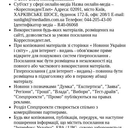
Суб'єкт у сфері онлайн-медіа Назва онлайн-медіа –
«КореспонденТ.net» Адреса: 02091, місто Київ,
ХАРКІВСЬКЕ ШОСЕ, будинок 172-Б, офіс 208/1 E-mail:
sunlight@mediadim.com.ua
Телефон: 044-205-43-00
Ідентифікатор медіа – R40-06068
Використання будь-яких матеріалів, розміщених на
сайті, дозволяється за умови посилання на
Корреспондент.net.
При копіюванні матеріалів зі сторінки « Новини України
і світу» , для інтернет - видань - обов'язкове пряме
відкрите для пошукових систем гіперпосилання .
Посилання має бути розміщена в незалежності від
повного або часткового використання матеріалів.
Гіперпосилання ( для інтернет - видань) - повинна бути
розміщена в підзаголовку або в першому абзаці
матеріалу.
Новини з позначками "Думка", "Експертиза", "Заява",
"Регіони", "Гроші", "Влада", "Вибори", "Тест-драйв",
"Спецпроекти", "Промо" публікуються на правах
реклами.
Розділ Спецпроекти створюється спільно з
комерційними партнерами.
Будь яке копіювання, публікація, передрук, чи наступне
поширення інформації, що містить посилання на
"Інтерфакс-Україна", EPA / UPG, суворо забороняється.