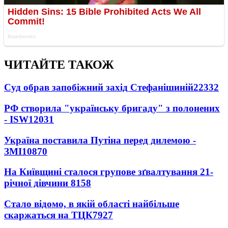
ЧИТАЙТЕ ТАКОЖ
Суд обрав запобіжний захід Стефанішиній
22332
РФ створила "українську бригаду" з полонених
- ISW
12031
Україна поставила Путіна перед дилемою -
ЗМІ
10870
На Київщині сталося групове зґвалтування 21-
річної дівчини
8158
Стало відомо, в якій області найбільше
скаржаться на ТЦК
7927