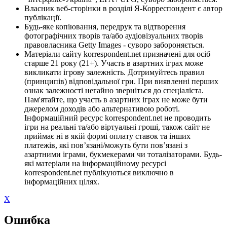
Власник веб-сторінки в розділі Я-Корреспондент є автор
публікації.
Будь-яке копіювання, передрук та відтворення
фотографічних творів та/або аудіовізуальних творів
правовласника Getty Images - суворо забороняється.
Матеріали сайту korrespondent.net призначені для осіб
старше 21 року (21+). Участь в азартних іграх може
викликати ігрову залежність. Дотримуйтесь правил
(принципів) відповідальної гри. При виявленні перших
ознак залежності негайно зверніться до спеціаліста.
Пам'ятайте, що участь в азартних іграх не може бути
джерелом доходів або альтернативою роботі.
Інформаційний ресурс korrespondent.net не проводить
ігри на реальні та/або віртуальні гроші, також сайт не
приймає ні в якій формі оплату ставок та інших
платежів, які пов’язані/можуть бути пов’язані з
азартними іграми, букмекерами чи тоталізаторами. Будь-
які матеріали на інформаційному ресурсі
korrespondent.net публікуються виключно в
інформаційних цілях.
X
Ошибка