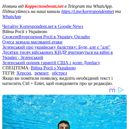
Новини від
Корреспондент.net
в Telegram та WhatsApp.
Підписуйтесь на наші канали
https://t.me/korrespondentnet
та
WhatsApp
Читайте Korrespondent.net в Google News
Війна Росії з Україною
Сюжет
Вторгнення Росії в Україну. Онлайн
Одеса зазнала масованої атаки
Зеленський про українську балістику: Буде, але є "але"
Десятки тисяч військових КНДР вчитимуться на війні в
Україні - Зеленський
Зеленський оцінив гарантії США і долю Донбасу
СПЕЦТЕМА:
Війна Росії з Україною
ТЕГИ:
Херсон
,
ремонт
,
обстрел
Якщо ви помітили помилку, виділіть необхідний текст і
натисніть Ctrl + Enter, щоб повідомити про це редакцію.