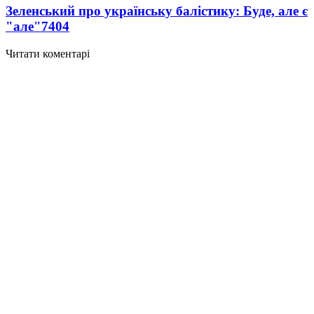
Зеленський про українську балістику: Буде, але є
"але"
7404
Читати коментарі