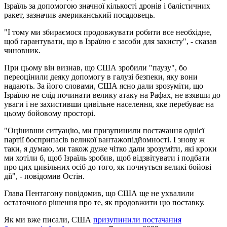
Ізраїль за допомогою значної кількості дронів і балістичних
ракет, зазначив американський посадовець.
"І тому ми збираємося продовжувати робити все необхідне,
щоб гарантувати, що в Ізраїлю є засоби для захисту", - сказав
чиновник.
При цьому він визнав, що США зробили "паузу", бо
переоцінили деяку допомогу в галузі безпеки, яку вони
надають. За його словами, США ясно дали зрозуміти, що
Ізраїлю не слід починати велику атаку на Рафах, не взявши до
уваги і не захистивши цивільне населення, яке перебуває на
цьому бойовому просторі.
"Оцінивши ситуацію, ми призупинили постачання однієї
партії боєприпасів великої вантажопідйомності. І знову ж
таки, я думаю, ми також дуже чітко дали зрозуміти, які кроки
ми хотіли б, щоб Ізраїль зробив, щоб відзвітувати і подбати
про цих цивільних осіб до того, як почнуться великі бойові
дії", - повідомив Остін.
Глава Пентагону повідомив, що США ще не ухвалили
остаточного рішення про те, як продовжити цю поставку.
Як ми вже писали, США
призупинили постачання