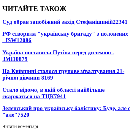
ЧИТАЙТЕ ТАКОЖ
Суд обрав запобіжний захід Стефанішиній
22341
РФ створила "українську бригаду" з полонених
- ISW
12086
Україна поставила Путіна перед дилемою -
ЗМІ
10879
На Київщині сталося групове зґвалтування 21-
річної дівчини
8169
Стало відомо, в якій області найбільше
скаржаться на ТЦК
7941
Зеленський про українську балістику: Буде, але є
"але"
7520
Читати коментарі