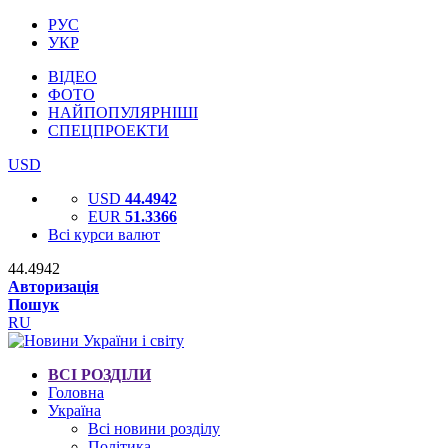
РУС
УКР
ВІДЕО
ФОТО
НАЙПОПУЛЯРНІШІ
СПЕЦПРОЕКТИ
USD
USD
44.4942
EUR
51.3366
Всі курси валют
44.4942
Авторизація
Пошук
RU
ВСІ РОЗДІЛИ
Головна
Україна
Всі новини розділу
Політика