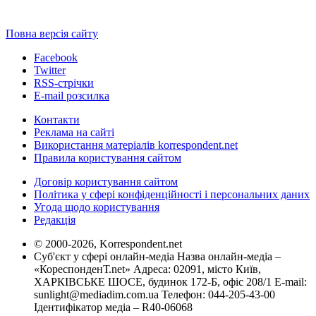
Повна версія сайту
Facebook
Twitter
RSS-стрічки
E-mail розсилка
Контакти
Реклама на сайті
Використання матеріалів korrespondent.net
Правила користування сайтом
Договір користування сайтом
Політика у сфері конфіденційності і персональних даних
Угода щодо користування
Редакція
© 2000-2026, Korrespondent.net
Суб'єкт у сфері онлайн-медіа Назва онлайн-медіа –
«КореспонденТ.net» Адреса: 02091, місто Київ,
ХАРКІВСЬКЕ ШОСЕ, будинок 172-Б, офіс 208/1 E-mail:
sunlight@mediadim.com.ua
Телефон: 044-205-43-00
Ідентифікатор медіа – R40-06068