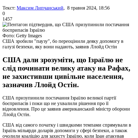
Текст:
Максим Липчанський
, 8 травня 2024, 18:56
0
1457
Фото: Getty Images
США зробили "паузу", бо переоцінили деяку допомогу в
галузі безпеки, яку вони надають, заявив Ллойд Остін
США дали зрозуміти, що Ізраїлю не
слід починати велику атаку на Рафах,
не захистивши цивільне населення,
зазначив Ллойд Остін.
США призупинили постачання Ізраїлю великої партії
боєприпасів і поки що не ухвалили рішення про її
відновлення. Про це заявив американський міністр оборони
Ллойд Остін.
США від самого початку і швидкими темпами спрямували в
Ізраїль мільярди доларів допомоги у сфері безпеки, а також
очолили коаліцію для захисту Ізраїлю, коли Іран атакував