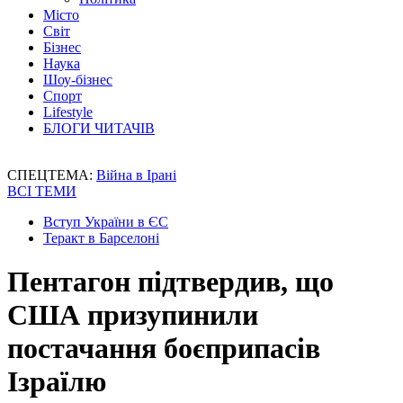
Місто
Світ
Бізнес
Наука
Шоу-бізнес
Спорт
Lifestyle
БЛОГИ ЧИТАЧІВ
СПЕЦТЕМА:
Війна в Ірані
ВСІ ТЕМИ
Вступ України в ЄС
Теракт в Барселоні
Пентагон підтвердив, що
США призупинили
постачання боєприпасів
Ізраїлю