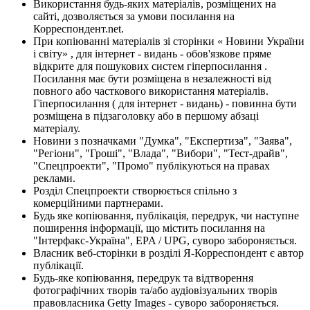
Використання будь-яких матеріалів, розміщених на
сайті, дозволяється за умови посилання на
Корреспондент.net.
При копіюванні матеріалів зі сторінки « Новини України
і світу» , для інтернет - видань - обов'язкове пряме
відкрите для пошукових систем гіперпосилання .
Посилання має бути розміщена в незалежності від
повного або часткового використання матеріалів.
Гіперпосилання ( для інтернет - видань) - повинна бути
розміщена в підзаголовку або в першому абзаці
матеріалу.
Новини з позначками "Думка", "Експертиза", "Заява",
"Регіони", "Гроші", "Влада", "Вибори", "Тест-драйв",
"Спецпроекти", "Промо" публікуються на правах
реклами.
Розділ Спецпроекти створюється спільно з
комерційними партнерами.
Будь яке копіювання, публікація, передрук, чи наступне
поширення інформації, що містить посилання на
"Інтерфакс-Україна", EPA / UPG, суворо забороняється.
Власник веб-сторінки в розділі Я-Корреспондент є автор
публікації.
Будь-яке копіювання, передрук та відтворення
фотографічних творів та/або аудіовізуальних творів
правовласника Getty Images - суворо забороняється.