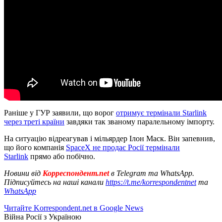
Раніше у ГУР заявили, що ворог
отримує термінали Starlink
через треті країни
завдяки так званому паралельному імпорту.
На ситуацію відреагував і мільярдер Ілон Маск. Він запевнив,
що його компанія
SpaceX не продає Росії термінали
Starlink
прямо або побічно.
Новини від
Корреспондент.net
в Telegram та WhatsApp.
Підписуйтесь на наші канали
https://t.me/korrespondentnet
та
WhatsApp
Читайте Korrespondent.net в Google News
Війна Росії з Україною