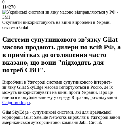
0
114270
Окупанти використовують на війні вироблені в Україні
системи Gilat
Системи супутникового звʼязку Gilat
масово продають дилери по всій РФ, а
в примітках до оголошення часто
вказано, що вони "підходять для
потреб СВО".
Вироблені в Ужгороді системи супутникового інтернет-
звʼязку Gilat SkyEdge масово імпортуються в Росію, де їх
можуть використовувати на війні проти України. Про це
йдеться в опублікованому у середу, 8 травня, розслідуванні
Слідство.Інфо
.
Gilat SkyEdge - супутникові системи, які для ізраїльської
корпорації Gilat Satellite Networks виробляє в Ужгороді завод
американської аутсорсингової компанії Jabil Circuit.