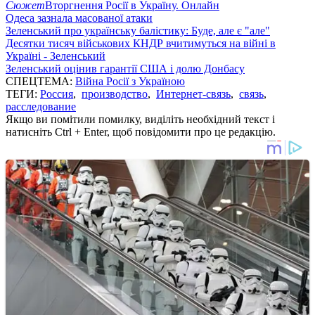
Сюжет
Вторгнення Росії в Україну. Онлайн
Одеса зазнала масованої атаки
Зеленський про українську балістику: Буде, але є "але"
Десятки тисяч військових КНДР вчитимуться на війні в
Україні - Зеленський
Зеленський оцінив гарантії США і долю Донбасу
СПЕЦТЕМА:
Війна Росії з Україною
ТЕГИ:
Россия
,
производство
,
Интернет-связь
,
связь
,
расследование
Якщо ви помітили помилку, виділіть необхідний текст і
натисніть Ctrl + Enter, щоб повідомити про це редакцію.