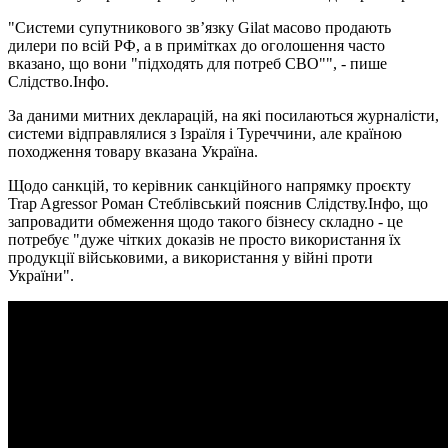
"Системи супутникового звʼязку Gilat масово продають
дилери по всій РФ, а в примітках до оголошення часто
вказано, що вони "підходять для потреб СВО"", - пише
Слідство.Інфо.
За даними митних декларацій, на які посилаються журналісти,
системи відправлялися з Ізраїля і Туреччини, але країною
походження товару вказана Україна.
Щодо санкцій, то керівник санкційного напрямку проєкту
Trap Agressor Роман Стеблівський пояснив Слідству.Інфо, що
запровадити обмеження щодо такого бізнесу складно - це
потребує "дуже чітких доказів не просто використання їх
продукції військовими, а використання у війні проти
України".