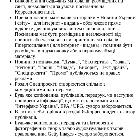
Використання будь-яких матеріалів, розміщених на
сайті, дозволяється за умови посилання на
Корреспондент.net.
При копіюванні матеріалів зі сторінки « Новини України
і світу» , для інтернет - видань - обов'язкове пряме
відкрите для пошукових систем гіперпосилання .
Посилання має бути розміщена в незалежності від
повного або часткового використання матеріалів.
Гіперпосилання ( для інтернет - видань) - повинна бути
розміщена в підзаголовку або в першому абзаці
матеріалу.
Новини з позначками "Думка", "Експертиза", "Заява",
"Регіони", "Гроші", "Влада", "Вибори", "Тест-драйв",
"Спецпроекти", "Промо" публікуються на правах
реклами.
Розділ Спецпроекти створюється спільно з
комерційними партнерами.
Будь яке копіювання, публікація, передрук, чи наступне
поширення інформації, що містить посилання на
"Інтерфакс-Україна", EPA / UPG, суворо забороняється.
Власник веб-сторінки в розділі Я-Корреспондент є автор
публікації.
Будь-яке копіювання, передрук та відтворення
фотографічних творів та/або аудіовізуальних творів
правовласника Getty Images - суворо забороняється.