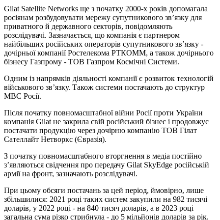
Gilat Satellite Networks ще з початку 2000-х років допомагала
росіянам розбудовувати мережу супутникового звʼязку для
приватного й державного секторів, повідомляють
розслідувачі. Зазначається, що компанія є партнером
найбільших російських операторів супутникового звʼязку -
дочірньої компанії Ростелекома РТКОММ, а також дочірнього
бізнесу Газпрому - ТОВ Газпром Космічні Системи.
Одним із напрямків діяльності компанії є розвиток технологій
військового звʼязку. Також системи постачають до структур
МВС Росії.
Після початку повномасштабної війни Росії проти України
компанія Gilat не закрила свій російський бізнес і продовжує
постачати продукцію через дочірню компанію ТОВ Гілат
Сателлайт Нетворкс (Євразія).
З початку повномасштабного вторгнення в медіа постійно
зʼявляються свідчення про передачу Gilat SkyEdge російській
армії на фронт, зазначають розслідувачі.
При цьому обсяги постачань за цей період, ймовірно, лише
збільшилися: 2021 році таких систем закупили на 982 тисячі
доларів, у 2022 році - на 840 тисяч доларів, а в 2023 році
загальна сума різко стрибнула - до 5 мільйонів доларів за рік.