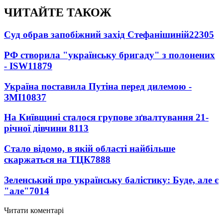
ЧИТАЙТЕ ТАКОЖ
Суд обрав запобіжний захід Стефанішиній
22305
РФ створила "українську бригаду" з полонених
- ISW
11879
Україна поставила Путіна перед дилемою -
ЗМІ
10837
На Київщині сталося групове зґвалтування 21-
річної дівчини
8113
Стало відомо, в якій області найбільше
скаржаться на ТЦК
7888
Зеленський про українську балістику: Буде, але є
"але"
7014
Читати коментарі