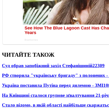
ЧИТАЙТЕ ТАКОЖ
Суд обрав запобіжний захід Стефанішиній
22309
РФ створила "українську бригаду" з полонених -
Україна поставила Путіна перед дилемою - ЗМІ
10
На Київщині сталося групове зґвалтування 21-річ
Стало відомо, в якій області найбільше скаржать