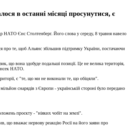
ося в останні місяці просунутися, є
тар НАТО Єнс Столтенберг. Його слова у середу, 8 травня навело
ся про те, щоб Альянс збільшив підтримку України, постачаючи
зик, що вона здобуде подальші позиції. Це не велика територія,
генсек НАТО.
иторії, є "те, що ми не виконали те, що обіцяли".
ільйон снарядів з Європи - українській стороні було передано
ложень проєкту - "ніяких чобіт на землі".
в, що вважає нервову реакцію Росії на його заяви про