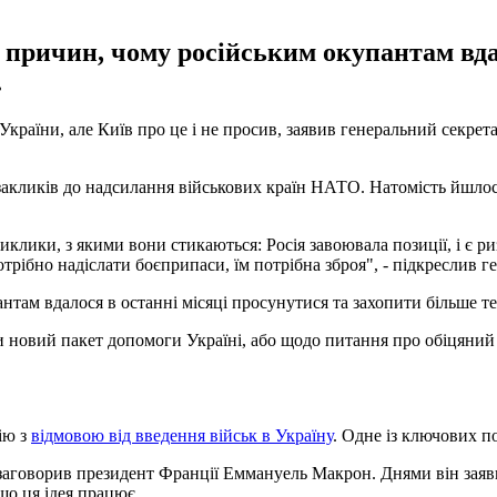
 причин, чому російським окупантам вдал
.
України, але Київ про це і не просив, заявив генеральний секре
в закликів до надсилання військових країн НАТО. Натомість йшло
клики, з якими вони стикаються: Росія завоювала позиції, і є ри
отрібно надіслати боєприпаси, їм потрібна зброя", - підкреслив 
там вдалося в останні місяці просунутися та захопити більше тер
 новий пакет допомоги Україні, або щодо питання про обіцяний м
ію з
відмовою від введення військ в Україну
. Одне із ключових по
заговорив президент Франції Еммануель Макрон. Днями він заяви
що ця ідея працює.