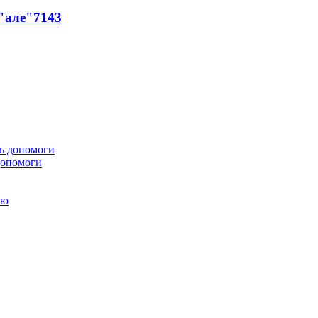
 "але"
7143
 допомоги
ою