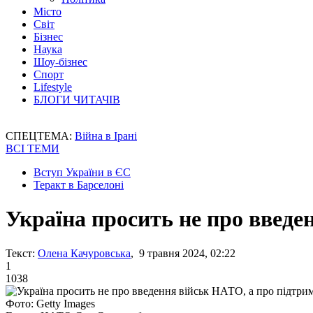
Місто
Світ
Бізнес
Наука
Шоу-бізнес
Спорт
Lifestyle
БЛОГИ ЧИТАЧІВ
СПЕЦТЕМА:
Війна в Ірані
ВСІ ТЕМИ
Вступ України в ЄС
Теракт в Барселоні
Україна просить не про введе
Текст:
Олена Качуровська
, 9 травня 2024, 02:22
1
1038
Фото: Getty Images