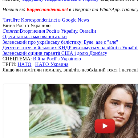
Новини від
Корреспондент.net
в Telegram та WhatsApp. Підпис
Читайте Korrespondent.net в Google News
Війна Росії з Україною
Сюжет
Вторгнення Росії в Україну. Онлайн
Одеса зазнала масованої атаки
Зеленський про українську балістику: Буде, але є "але"
Десятки тисяч військових КНДР вчитимуться на війні в Україні
Зеленський оцінив гарантії США і долю Донбасу
СПЕЦТЕМА:
Війна Росії з Україною
ТЕГИ:
НАТО
,
НАТО-Украина
Якщо ви помітили помилку, виділіть необхідний текст і натисніт