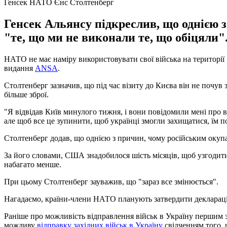
Генсек НАТО Єнс Столтенберг
Генсек Альянсу підкреслив, що однією з
"те, що ми не виконали те, що обіцяли"
НАТО не має наміру використовувати свої війська на території 
видання
ANSA
.
Столтенберг зазначив, що під час візиту до Києва він не почу
більше зброї.
"Я відвідав Київ минулого тижня, і вони повідомили мені про ви
але щоб все це зупинити, щоб українці змогли захищатися, їм п
Столтенберг додав, що однією з причин, чому російським окупан
За його словами, США знадобилося шість місяців, щоб узгодити
набагато менше.
При цьому Столтенберг зауважив, що "зараз все змінюється".
Нагадаємо, країни-члени НАТО планують затвердити декларац
Раніше про можливість відправлення військ в Україну першим 
можливу
відправку західних військ в Україну
свідченням того, 