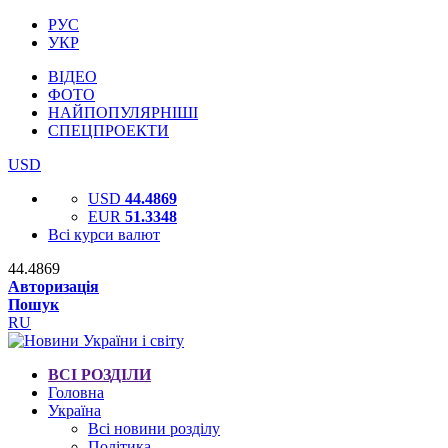
РУС
УКР
ВІДЕО
ФОТО
НАЙПОПУЛЯРНІШІ
СПЕЦПРОЕКТИ
USD
USD
44.4869
EUR
51.3348
Всі курси валют
44.4869
Авторизація
Пошук
RU
ВСІ РОЗДІЛИ
Головна
Україна
Всі новини розділу
Політика