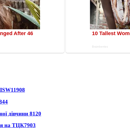
 ISW
11908
844
ної дівчини
8120
ся на ТЦК
7903