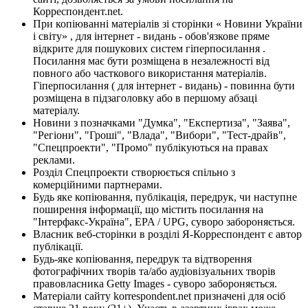
Корреспондент.net.
При копіюванні матеріалів зі сторінки « Новини України
і світу» , для інтернет - видань - обов'язкове пряме
відкрите для пошукових систем гіперпосилання .
Посилання має бути розміщена в незалежності від
повного або часткового використання матеріалів.
Гіперпосилання ( для інтернет - видань) - повинна бути
розміщена в підзаголовку або в першому абзаці
матеріалу.
Новини з позначками "Думка", "Експертиза", "Заява",
"Регіони", "Гроші", "Влада", "Вибори", "Тест-драйв",
"Спецпроекти", "Промо" публікуються на правах
реклами.
Розділ Спецпроекти створюється спільно з
комерційними партнерами.
Будь яке копіювання, публікація, передрук, чи наступне
поширення інформації, що містить посилання на
"Інтерфакс-Україна", EPA / UPG, суворо забороняється.
Власник веб-сторінки в розділі Я-Корреспондент є автор
публікації.
Будь-яке копіювання, передрук та відтворення
фотографічних творів та/або аудіовізуальних творів
правовласника Getty Images - суворо забороняється.
Матеріали сайту korrespondent.net призначені для осіб