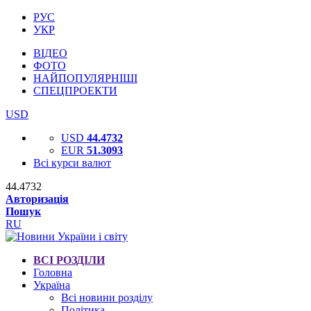
РУС
УКР
ВІДЕО
ФОТО
НАЙПОПУЛЯРНІШІ
СПЕЦПРОЕКТИ
USD
USD
44.4732
EUR
51.3093
Всі курси валют
44.4732
Авторизація
Пошук
RU
ВСІ РОЗДІЛИ
Головна
Україна
Всі новини розділу
Політика