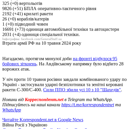
325 (+0) вертольотів
9826 (+51) БПЛА оперативно-тактичного рівня
2192 (+41) крилаті ракети
26 (+0) кораблів/катерів
1 (+0) підводний човен
16691 (+73) одиниця автомобільної техніки та автоцистерн
2031 (+4) одиниця спеціальної техніки.
Інфографіка: facebook.com/GeneralStaff.ua
Втрати армії РФ на 10 травня 2024 року
Нагадаємо, протягом минулої доби
на фронті відбулося 95
бойових зіткнень
. На Авдіївському напрямку було відбито 28
ворожих атак.
У ніч проти 10 травня росіяни завдали комбінованого удару по
Україні - застосували ударні безпілотники та зенітні керовані
ракети С-300/С-400.
Сили ППО збили усі 10 з 10 "Шахедів"
.
Новини від
Корреспондент.net
в Telegram та WhatsApp.
Підписуйтесь на наші канали
https://t.me/korrespondentnet
та
WhatsApp
Читайте Korrespondent.net в Google News
Війна Росії з Україною