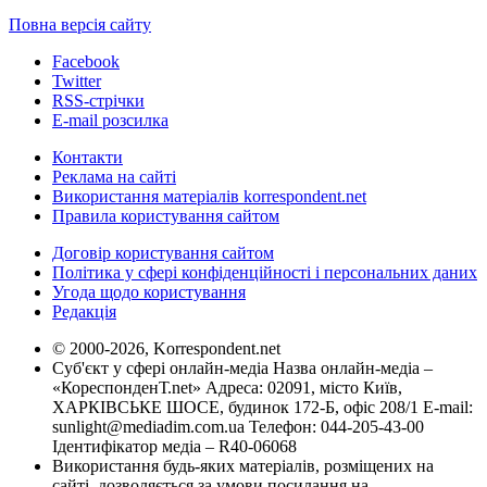
Повна версія сайту
Facebook
Twitter
RSS-стрічки
E-mail розсилка
Контакти
Реклама на сайті
Використання матеріалів korrespondent.net
Правила користування сайтом
Договір користування сайтом
Політика у сфері конфіденційності і персональних даних
Угода щодо користування
Редакція
© 2000-2026, Korrespondent.net
Суб'єкт у сфері онлайн-медіа Назва онлайн-медіа –
«КореспонденТ.net» Адреса: 02091, місто Київ,
ХАРКІВСЬКЕ ШОСЕ, будинок 172-Б, офіс 208/1 E-mail:
sunlight@mediadim.com.ua
Телефон: 044-205-43-00
Ідентифікатор медіа – R40-06068
Використання будь-яких матеріалів, розміщених на
сайті, дозволяється за умови посилання на