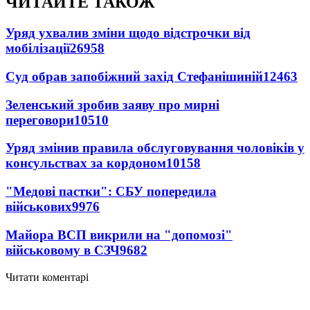
ЧИТАЙТЕ ТАКОЖ
Уряд ухвалив зміни щодо відстрочки від
мобілізації
26958
Суд обрав запобіжний захід Стефанішиній
12463
Зеленський зробив заяву про мирні
переговори
10510
Уряд змінив правила обслуговування чоловіків у
консульствах за кордоном
10158
"Медові пастки": СБУ попередила
військових
9976
Майора ВСП викрили на "допомозі"
військовому в СЗЧ
9682
Читати коментарі