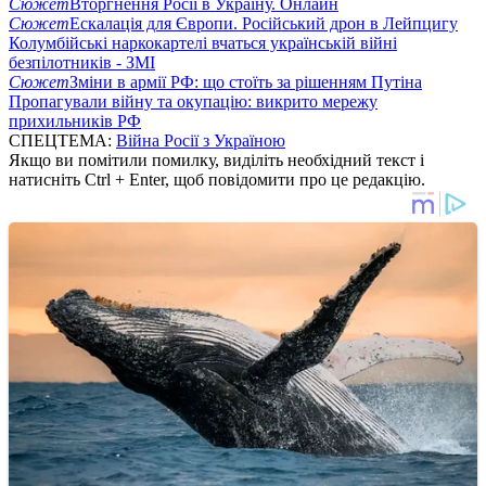
Сюжет
Вторгнення Росії в Україну. Онлайн
Сюжет
Ескалація для Європи. Російський дрон в Лейпцигу
Колумбійські наркокартелі вчаться українській війні
безпілотників - ЗМІ
Сюжет
Зміни в армії РФ: що стоїть за рішенням Путіна
Пропагували війну та окупацію: викрито мережу
прихильників РФ
СПЕЦТЕМА:
Війна Росії з Україною
Якщо ви помітили помилку, виділіть необхідний текст і
натисніть Ctrl + Enter, щоб повідомити про це редакцію.