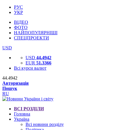
РУС
УКР
ВІДЕО
ФОТО
НАЙПОПУЛЯРНІШІ
СПЕЦПРОЕКТИ
USD
USD
44.4942
EUR
51.3366
Всі курси валют
44.4942
Авторизація
Пошук
RU
ВСІ РОЗДІЛИ
Головна
Україна
Всі новини розділу
Політика