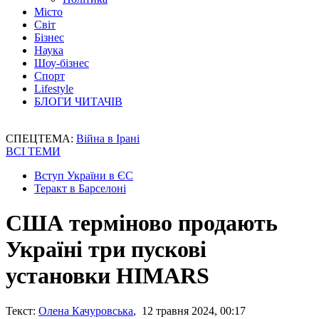
Місто
Світ
Бізнес
Наука
Шоу-бізнес
Спорт
Lifestyle
БЛОГИ ЧИТАЧІВ
СПЕЦТЕМА:
Війна в Ірані
ВСІ ТЕМИ
Вступ України в ЄС
Теракт в Барселоні
США терміново продають
Україні три пускові
установки HIMARS
Текст:
Олена Качуровська
, 12 травня 2024, 00:17