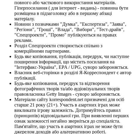
повного або часткового використання матеріалів.
Гіперпосилання ( для інтернет - видань) - повинна бути
розміщена в підзаголовку або в першому абзаці
матеріалу.
Новини з позначками "Думка", "Експертиза", "Заява",
"Регіони", "Гроші", "Влада", "Вибори", "Тест-драйв",
"Спецпроекти", "Промо" публікуються на правах
реклами.
Розділ Спецпроекти створюється спільно з
комерційними партнерами.
Будь яке копіювання, публікація, передрук, чи наступне
поширення інформації, що містить посилання на
"Інтерфакс-Україна", EPA / UPG, суворо забороняється.
Власник веб-сторінки в розділі Я-Корреспондент є автор
публікації.
Будь-яке копіювання, передрук та відтворення
фотографічних творів та/або аудіовізуальних творів
правовласника Getty Images - суворо забороняється.
Матеріали сайту korrespondent.net призначені для осіб
старше 21 року (21+). Участь в азартних іграх може
викликати ігрову залежність. Дотримуйтесь правил
(принципів) відповідальної гри. При виявленні перших
ознак залежності негайно зверніться до спеціаліста.
Пам'ятайте, що участь в азартних іграх не може бути
джерелом доходів або альтернативою роботі.