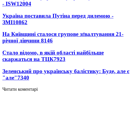
- ISW
12004
Україна поставила Путіна перед дилемою -
ЗМІ
10862
На Київщині сталося групове зґвалтування 21-
річної дівчини
8146
Стало відомо, в якій області найбільше
скаржаться на ТЦК
7923
Зеленський про українську балістику: Буде, але є
"але"
7340
Читати коментарі