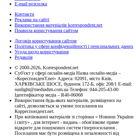
E-mail розсилка
Контакти
Реклама на сайті
Використання матеріалів korrespondent.net
Правила користування сайтом
Договір користування сайтом
Політика у сфері конфіденційності і персональних даних
Угода щодо користування
Редакція
© 2000-2026, Korrespondent.net
Суб'єкт у сфері онлайн-медіа Назва онлайн-медіа –
«КореспонденТ.net» Адреса: 02091, місто Київ,
ХАРКІВСЬКЕ ШОСЕ, будинок 172-Б, офіс 208/1 E-mail:
sunlight@mediadim.com.ua
Телефон: 044-205-43-00
Ідентифікатор медіа – R40-06068
Використання будь-яких матеріалів, розміщених на
сайті, дозволяється за умови посилання на
Корреспондент.net.
При копіюванні матеріалів зі сторінки « Новини України
і світу» , для інтернет - видань - обов'язкове пряме
відкрите для пошукових систем гіперпосилання .
Посилання має бути розміщена в незалежності від