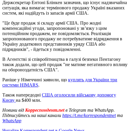
Держсекретар Ентоні Блінкен зазначив, що існує надзвичайна
ситуація, яка вимагає термінового продажу Україні вказаних
систем, які надійдуть із запасів армії США.
"Це буде продаж зі складу армії США. Про жодні
компенсаційні угоди, запропоновані у зв’язку з цим
потенційним продажем, не повідомляється. Реалізація
запропонованого продажу не потребуватиме відрядження в
Україну додаткових представників уряду США або
підрядників", - йдеться у повідомленні.
В Агентстві зі співробітництва в галузі безпеки Пентагону
також додали, що цей продаж "не матиме негативного впливу
на обороноздатність США".
Раніше у Німеччині заявили, що
куплять для України три
системи HIMARS
.
Також напередодні
США оголосили військову допомогу
Києву
на $400 млн.
Новини від
Корреспондент.net
в Telegram та WhatsApp.
Підписуйтесь на наші канали
https://t.me/korrespondentnet
та
WhatsApp
Читайте Korrespondent.net в Google News