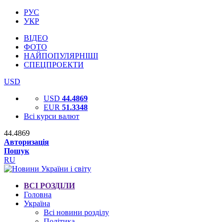
РУС
УКР
ВІДЕО
ФОТО
НАЙПОПУЛЯРНІШІ
СПЕЦПРОЕКТИ
USD
USD
44.4869
EUR
51.3348
Всі курси валют
44.4869
Авторизація
Пошук
RU
ВСІ РОЗДІЛИ
Головна
Україна
Всі новини розділу
Політика