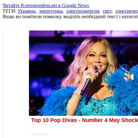
Читайте Korrespondent.net в Google News
ТЕГИ:
Украина
,
энергетика
,
электроэнергия
,
свет
,
электриче
Якщо ви помітили помилку, виділіть необхідний текст і натисніт