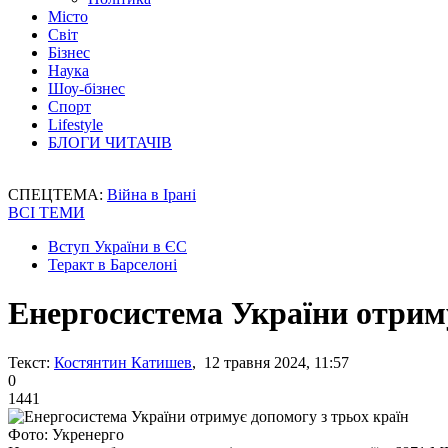
Місто
Світ
Бізнес
Наука
Шоу-бізнес
Спорт
Lifestyle
БЛОГИ ЧИТАЧІВ
СПЕЦТЕМА:
Війна в Ірані
ВСІ ТЕМИ
Вступ України в ЄС
Теракт в Барселоні
Енергосистема України отриму
Текст:
Костянтин Катишев
, 12 травня 2024, 11:57
0
1441
Фото: Укренерго