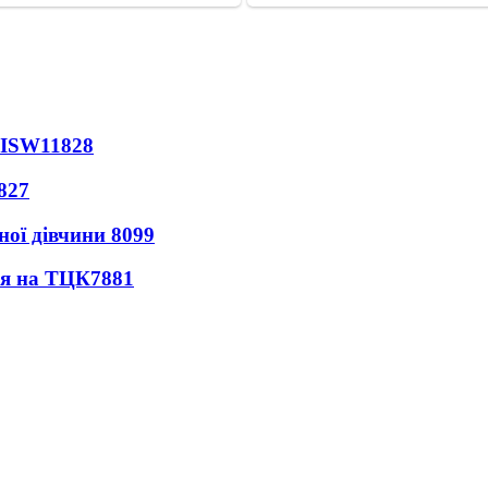
 ISW
11828
827
ної дівчини
8099
ся на ТЦК
7881