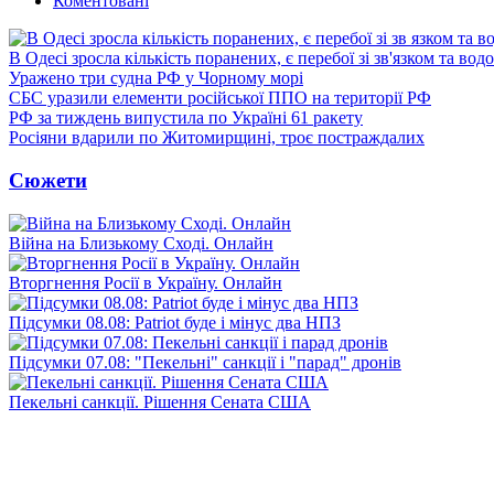
Коментовані
В Одесі зросла кількість поранених, є перебої зі зв'язком та вод
Уражено три судна РФ у Чорному морі
СБС уразили елементи російської ППО на території РФ
РФ за тиждень випустила по Україні 61 ракету
Росіяни вдарили по Житомирщині, троє постраждалих
Сюжети
Війна на Близькому Сході. Онлайн
Вторгнення Росії в Україну. Онлайн
Підсумки 08.08: Patriot буде і мінус два НПЗ
Підсумки 07.08: "Пекельні" санкції і "парад" дронів
Пекельні санкції. Рішення Сената США