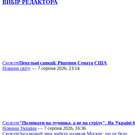
ВИБІР РЕДАКТОРА
Сюжет
Пекельні санкції. Рішення Сената США
Новини світу
— 7 серпня 2026, 23:14
Сюжет
"Полювати на лучника, а не на стрілу". Як Україні 
Новини України
— 7 серпня 2026, 16:36
Сюжет
Загадковий звук вибуху налякав Москву: що це було