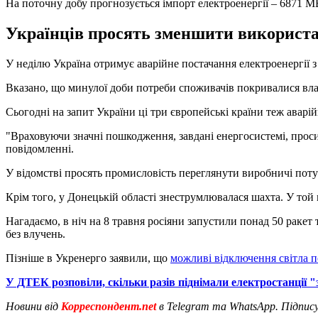
На поточну добу прогнозується імпорт електроенергії – 6871 М
Українців просять зменшити використанн
У неділю Україна отримує аварійне постачання електроенергії 
Вказано, що минулої доби потреби споживачів покривалися вла
Сьогодні на запит України ці три європейські країни теж аварі
"Враховуючи значні пошкодження, завдані енергосистемі, проси
повідомленні.
У відомстві просять промисловість переглянути виробничі пот
Крім того, у Донецькій області знеструмлювалася шахта. У той 
Нагадаємо, в ніч на 8 травня росіяни запустили понад 50 ракет
без влучень.
Пізніше в Укренерго заявили, що
можливі відключення світла по
У ДТЕК розповіли, скільки разів піднімали електростанції "
Новини від
Корреспондент.net
в Telegram та WhatsApp. Підпис