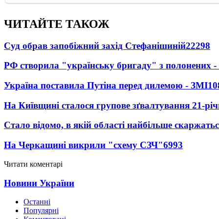
ЧИТАЙТЕ ТАКОЖ
Суд обрав запобіжний захід Стефанішиній
22298
РФ створила "українську бригаду" з полонених -
Україна поставила Путіна перед дилемою - ЗМІ
10
На Київщині сталося групове зґвалтування 21-річ
Стало відомо, в якій області найбільше скаржать
На Черкащині викрили "схему СЗЧ"
6993
Читати коментарі
Новини України
Останні
Популярні