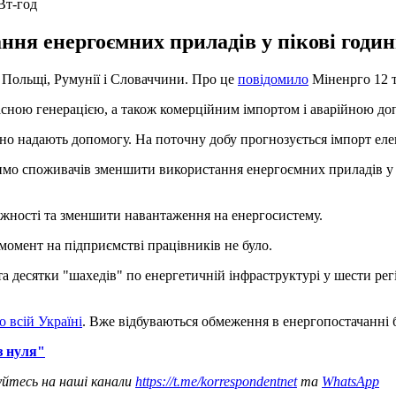
Вт-год
я енергоємних приладів у пікові години 
з Польщі, Румунії і Словаччини. Про це
повідомило
Міненрго 12 т
сною генерацією, а також комерційним імпортом і аварійною до
йно надають допомогу. На поточну добу прогнозується імпорт еле
мо споживачів зменшити використання енергоємних приладів у пік
ужності та зменшити навантаження на енергосистему.
момент на підприємстві працівників не було.
 та десятки "шахедів" по енергетичній інфраструктурі у шести ре
 всій Україні
. Вже відбуваються обмеження в енергопостачанні б
з нуля"
уйтесь на наші канали
https://t.me/korrespondentnet
та
WhatsApp