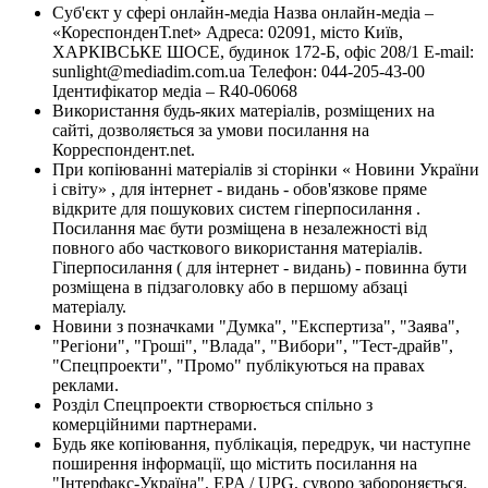
Суб'єкт у сфері онлайн-медіа Назва онлайн-медіа –
«КореспонденТ.net» Адреса: 02091, місто Київ,
ХАРКІВСЬКЕ ШОСЕ, будинок 172-Б, офіс 208/1 E-mail:
sunlight@mediadim.com.ua
Телефон: 044-205-43-00
Ідентифікатор медіа – R40-06068
Використання будь-яких матеріалів, розміщених на
сайті, дозволяється за умови посилання на
Корреспондент.net.
При копіюванні матеріалів зі сторінки « Новини України
і світу» , для інтернет - видань - обов'язкове пряме
відкрите для пошукових систем гіперпосилання .
Посилання має бути розміщена в незалежності від
повного або часткового використання матеріалів.
Гіперпосилання ( для інтернет - видань) - повинна бути
розміщена в підзаголовку або в першому абзаці
матеріалу.
Новини з позначками "Думка", "Експертиза", "Заява",
"Регіони", "Гроші", "Влада", "Вибори", "Тест-драйв",
"Спецпроекти", "Промо" публікуються на правах
реклами.
Розділ Спецпроекти створюється спільно з
комерційними партнерами.
Будь яке копіювання, публікація, передрук, чи наступне
поширення інформації, що містить посилання на
"Інтерфакс-Україна", EPA / UPG, суворо забороняється.