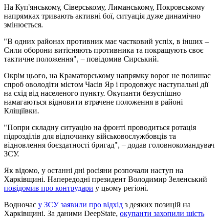
На Куп'янському, Сіверському, Лиманському, Покровському
напрямках тривають активні бої, ситуація дуже динамічно
змінюється.
"В одних районах противник має частковий успіх, в інших –
Сили оборони витісняють противника та покращують своє
тактичне положення", – повідомив Сирський.
Окрім цього, на Краматорському напрямку ворог не полишає
спроб оволодіти містом Часів Яр і продовжує наступальні дії
на схід від населеного пункту. Окупанти безуспішно
намагаються відновити втрачене положення в районі
Кліщіївки.
"Попри складну ситуацію на фронті проводиться ротація
підрозділів для відпочинку військовослужбовців та
відновлення боєздатності бригад", – додав головнокомандувач
ЗСУ.
Як відомо, у останні дні росіяни розпочали наступ на
Харківщині. Напередодні президент Володимир Зеленський
повідомив про контрудари
у цьому регіоні.
Водночас
у ЗСУ заявили про відхід
з деяких позицій на
Харківщині. За даними DeepState,
окупанти захопили шість