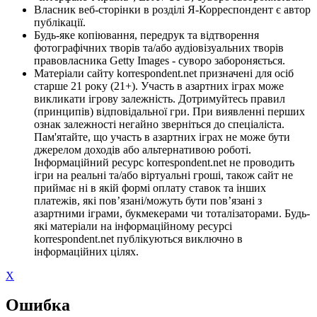
Власник веб-сторінки в розділі Я-Корреспондент є автор
публікації.
Будь-яке копіювання, передрук та відтворення
фотографічних творів та/або аудіовізуальних творів
правовласника Getty Images - суворо забороняється.
Матеріали сайту korrespondent.net призначені для осіб
старше 21 року (21+). Участь в азартних іграх може
викликати ігрову залежність. Дотримуйтесь правил
(принципів) відповідальної гри. При виявленні перших
ознак залежності негайно зверніться до спеціаліста.
Пам'ятайте, що участь в азартних іграх не може бути
джерелом доходів або альтернативою роботі.
Інформаційний ресурс korrespondent.net не проводить
ігри на реальні та/або віртуальні гроші, також сайт не
приймає ні в якій формі оплату ставок та інших
платежів, які пов’язані/можуть бути пов’язані з
азартними іграми, букмекерами чи тоталізаторами. Будь-
які матеріали на інформаційному ресурсі
korrespondent.net публікуються виключно в
інформаційних цілях.
X
Ошибка