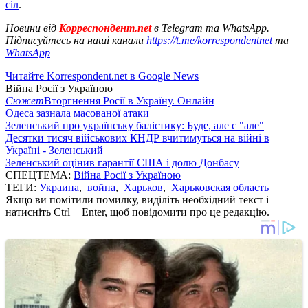
сіл
.
Новини від
Корреспондент.net
в Telegram та WhatsApp.
Підписуйтесь на наші канали
https://t.me/korrespondentnet
та
WhatsApp
Читайте Korrespondent.net в Google News
Війна Росії з Україною
Сюжет
Вторгнення Росії в Україну. Онлайн
Одеса зазнала масованої атаки
Зеленський про українську балістику: Буде, але є "але"
Десятки тисяч військових КНДР вчитимуться на війні в
Україні - Зеленський
Зеленський оцінив гарантії США і долю Донбасу
СПЕЦТЕМА:
Війна Росії з Україною
ТЕГИ:
Украина
,
война
,
Харьков
,
Харьковская область
Якщо ви помітили помилку, виділіть необхідний текст і
натисніть Ctrl + Enter, щоб повідомити про це редакцію.