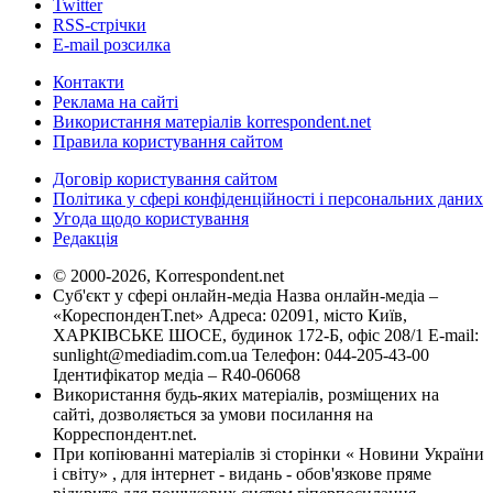
Twitter
RSS-стрічки
E-mail розсилка
Контакти
Реклама на сайті
Використання матеріалів korrespondent.net
Правила користування сайтом
Договір користування сайтом
Політика у сфері конфіденційності і персональних даних
Угода щодо користування
Редакція
© 2000-2026, Korrespondent.net
Суб'єкт у сфері онлайн-медіа Назва онлайн-медіа –
«КореспонденТ.net» Адреса: 02091, місто Київ,
ХАРКІВСЬКЕ ШОСЕ, будинок 172-Б, офіс 208/1 E-mail:
sunlight@mediadim.com.ua
Телефон: 044-205-43-00
Ідентифікатор медіа – R40-06068
Використання будь-яких матеріалів, розміщених на
сайті, дозволяється за умови посилання на
Корреспондент.net.
При копіюванні матеріалів зі сторінки « Новини України
і світу» , для інтернет - видань - обов'язкове пряме