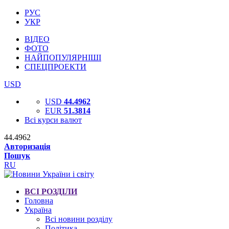
РУС
УКР
ВІДЕО
ФОТО
НАЙПОПУЛЯРНІШІ
СПЕЦПРОЕКТИ
USD
USD
44.4962
EUR
51.3814
Всі курси валют
44.4962
Авторизація
Пошук
RU
ВСІ РОЗДІЛИ
Головна
Україна
Всі новини розділу
Політика