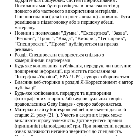
відкрите для пошукових систем гіперпосилання .
Посилання має бути розміщена в незалежності від
повного або часткового використання матеріалів.
Гіперпосилання ( для інтернет - видань) - повинна бути
розміщена в підзаголовку або в першому абзаці
матеріалу.
Новини з позначками "Думка", "Експертиза", "Заява",
"Регіони", "Гроші", "Влада", "Вибори", "Тест-драйв",
"Спецпроекти", "Промо" публікуються на правах
реклами.
Розділ Спецпроекти створюється спільно з
комерційними партнерами.
Будь яке копіювання, публікація, передрук, чи наступне
поширення інформації, що містить посилання на
"Інтерфакс-Україна", EPA / UPG, суворо забороняється.
Власник веб-сторінки в розділі Я-Корреспондент є автор
публікації.
Будь-яке копіювання, передрук та відтворення
фотографічних творів та/або аудіовізуальних творів
правовласника Getty Images - суворо забороняється.
Матеріали сайту korrespondent.net призначені для осіб
старше 21 року (21+). Участь в азартних іграх може
викликати ігрову залежність. Дотримуйтесь правил
(принципів) відповідальної гри. При виявленні перших
ознак залежності негайно зверніться до спеціаліста.