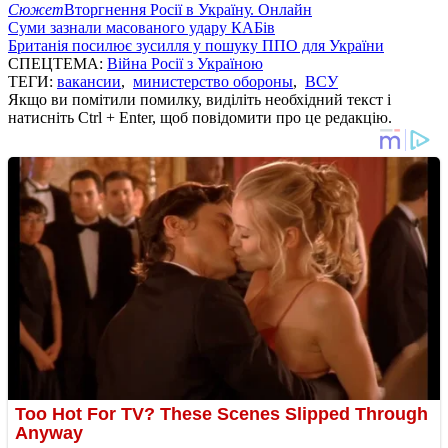
Сюжет
Вторгнення Росії в Україну. Онлайн
Суми зазнали масованого удару КАБів
Британія посилює зусилля у пошуку ППО для України
СПЕЦТЕМА:
Війна Росії з Україною
ТЕГИ:
вакансии
,
министерство обороны
,
ВСУ
Якщо ви помітили помилку, виділіть необхідний текст і
натисніть Ctrl + Enter, щоб повідомити про це редакцію.