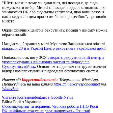
"Шість місяців тому ми дивилися, які посади є, де люди
можуть мати вибір. Ми всі ці посади віддали компаніям, які
займаються HR або людським капіталом, щоб вони разом з
нами керували цим процесом більш професійно", - розповів
міністр.
Окрім фізичних центрів рекрутингу, посади у війську можна
обрати онлайн.
Нагадаємо, 2 травня у місті Мукачево Закарпатської області
відкрили 20-й в Україні Центр рекрутингу української армії
.
Повідомлялося, що у ЗСУ
створять рекрутинговий центр з
укомплектування військових частин та підрозділів
Сухопутних військ
. Основним завданням центру визначено
відбір і комплектування підрозділів безпілотних систем.
Новини від
Корреспондент.net
в Telegram та WhatsApp.
Підписуйтесь на наші канали
https://t.me/korrespondentnet
та
WhatsApp
Читайте Korrespondent.net в Google News
Війна Росії з Україною
Сюжет
Жертви та поранені. Чергова робота ППО Росії
РФ найбільше атакує на двох напрямках - Генштаб