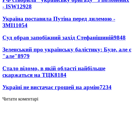
- ISW
12928
Україна поставила Путіна перед дилемою -
ЗМІ
11054
Суд обрав запобіжний захід Стефанішиній
9848
Зеленський про українську балістику: Буде, але є
"але"
8979
Стало відомо, в якій області найбільше
скаржаться на ТЦК
8184
Україні не вистачає грошей на армію
7234
Читати коментарі