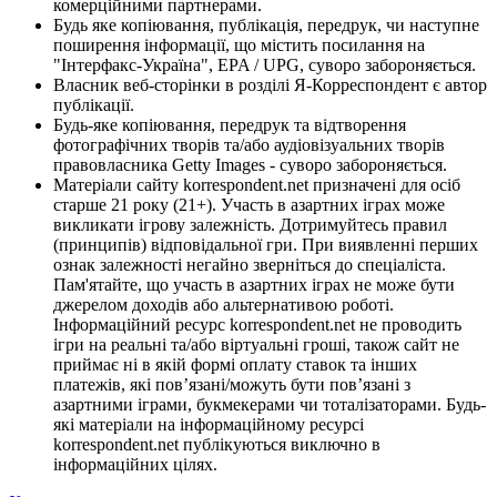
комерційними партнерами.
Будь яке копіювання, публікація, передрук, чи наступне
поширення інформації, що містить посилання на
"Інтерфакс-Україна", EPA / UPG, суворо забороняється.
Власник веб-сторінки в розділі Я-Корреспондент є автор
публікації.
Будь-яке копіювання, передрук та відтворення
фотографічних творів та/або аудіовізуальних творів
правовласника Getty Images - суворо забороняється.
Матеріали сайту korrespondent.net призначені для осіб
старше 21 року (21+). Участь в азартних іграх може
викликати ігрову залежність. Дотримуйтесь правил
(принципів) відповідальної гри. При виявленні перших
ознак залежності негайно зверніться до спеціаліста.
Пам'ятайте, що участь в азартних іграх не може бути
джерелом доходів або альтернативою роботі.
Інформаційний ресурс korrespondent.net не проводить
ігри на реальні та/або віртуальні гроші, також сайт не
приймає ні в якій формі оплату ставок та інших
платежів, які пов’язані/можуть бути пов’язані з
азартними іграми, букмекерами чи тоталізаторами. Будь-
які матеріали на інформаційному ресурсі
korrespondent.net публікуються виключно в
інформаційних цілях.