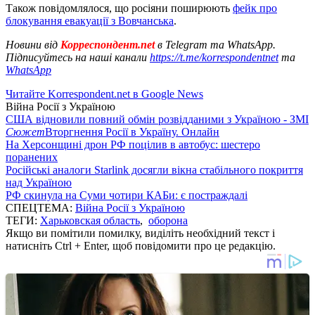
Також повідомлялося, що росіяни поширюють
фейк про
блокування евакуації з Вовчанська
.
Новини від
Корреспондент.net
в Telegram та WhatsApp.
Підписуйтесь на наші канали
https://t.me/korrespondentnet
та
WhatsApp
Читайте Korrespondent.net в Google News
Війна Росії з Україною
США відновили повний обмін розвідданими з Україною - ЗМІ
Сюжет
Вторгнення Росії в Україну. Онлайн
На Херсонщині дрон РФ поцілив в автобус: шестеро
поранених
Російські аналоги Starlink досягли вікна стабільного покриття
над Україною
РФ скинула на Суми чотири КАБи: є постраждалі
СПЕЦТЕМА:
Війна Росії з Україною
ТЕГИ:
Харьковская область
,
оборона
Якщо ви помітили помилку, виділіть необхідний текст і
натисніть Ctrl + Enter, щоб повідомити про це редакцію.