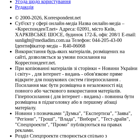
Угода щодо користування
Редакція
© 2000-2026, Korrespondent.net
Суб'єкт у сфері онлайн-медіа Назва онлайн-медіа –
«КореспонденТ.net» Адреса: 02091, місто Київ,
ХАРКІВСЬКЕ ШОСЕ, будинок 172-Б, офіс 208/1 E-mail:
sunlight@mediadim.com.ua
Телефон: 044-205-43-00
Ідентифікатор медіа – R40-06068
Використання будь-яких матеріалів, розміщених на
сайті, дозволяється за умови посилання на
Корреспондент.net.
При копіюванні матеріалів зі сторінки « Новини України
і світу» , для інтернет - видань - обов'язкове пряме
відкрите для пошукових систем гіперпосилання .
Посилання має бути розміщена в незалежності від
повного або часткового використання матеріалів.
Гіперпосилання ( для інтернет - видань) - повинна бути
розміщена в підзаголовку або в першому абзаці
матеріалу.
Новини з позначками "Думка", "Експертиза", "Заява",
"Регіони", "Гроші", "Влада", "Вибори", "Тест-драйв",
"Спецпроекти", "Промо" публікуються на правах
реклами.
Розділ Спецпроекти створюється спільно з