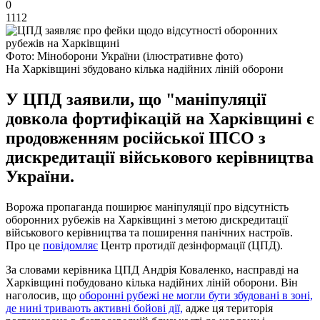
0
1112
Фото: Міноборони України (ілюстративне фото)
На Харківщині збудовано кілька надійних ліній оборони
У ЦПД заявили, що "маніпуляції
довкола фортифікацій на Харківщині є
продовженням російської ІПСО з
дискредитації військового керівництва
України.
Ворожа пропаганда поширює маніпуляції про відсутність
оборонних рубежів на Харківщині з метою дискредитації
військового керівництва та поширення панічних настроїв.
Про це
повідомляє
Центр протидії дезінформації (ЦПД).
За словами керівника ЦПД Андрія Коваленко, насправді на
Харківщині побудовано кілька надійних ліній оборони. Він
наголосив, що
оборонні рубежі не могли бути збудовані в зоні,
де нині тривають активні бойові дії,
адже ця територія