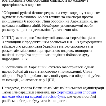
розташована в безпосередній близькості до кордону і
прострілюється ворогом.
"Оборонні рубежі безпосередньо на смузі кордону з ворогом
будувати неможливо. Бо вся техніка та інженери просто
знищувалися б ворогом. Лінії оборони на Харківщині є, це
декілька надійних ліній. Незабаром уповноважені особи
розкажуть про них детальніше", - зазначив він.
У ЦПД заявили, що "маніпуляції довкола фортифікацій на
Харківщині є продовженням російської ІПСО з дискредитації
військового керівництва України з метою спровокувати
розкол між місцевою і центральною владою, поширити
панічні настрої та спричинити падіння бойового духу
підрозділів ЗСУ".
"Обстановка на Харківщині суттєво загострилася, однак
наразі бойові дії ведуть виключно у прикордонні, Сили
оборони України роблять все, щоб утримати оборонні рубежі
та позиції", - наголосили у ЦПД.
Нагадаємо, голова Вовчанської міської військової адміністрації
Тамаз Гамбарашвілі запевняє, що
фортифікаційні споруди
навколо міста на кордоні з Росією були
, але через постійні
російські обстріли будувати їх непросто.