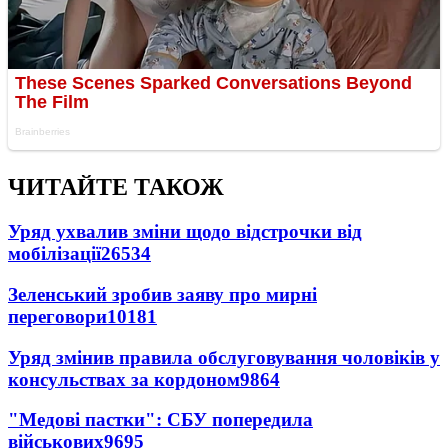
ЧИТАЙТЕ ТАКОЖ
Уряд ухвалив зміни щодо відстрочки від
мобілізації
26534
Зеленський зробив заяву про мирні
переговори
10181
Уряд змінив правила обслуговування чоловіків у
консульствах за кордоном
9864
"Медові пастки": СБУ попередила
військових
9695