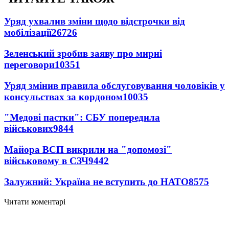
Уряд ухвалив зміни щодо відстрочки від
мобілізації
26726
Зеленський зробив заяву про мирні
переговори
10351
Уряд змінив правила обслуговування чоловіків у
консульствах за кордоном
10035
"Медові пастки": СБУ попередила
військових
9844
Майора ВСП викрили на "допомозі"
військовому в СЗЧ
9442
Залужний: Україна не вступить до НАТО
8575
Читати коментарі