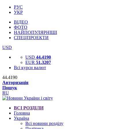
РУС
УКР
ВІДЕО
ФОТО
НАЙПОПУЛЯРНІШІ
СПЕЦПРОЕКТИ
USD
USD
44.4190
EUR
51.3207
Всі курси валют
44.4190
Авторизація
Пошук
RU
ВСІ РОЗДІЛИ
Головна
Україна
Всі новини розділу
Політика