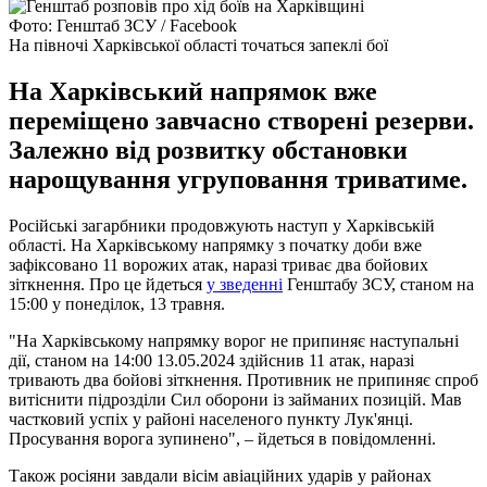
Фото: Генштаб ЗСУ / Facebook
На півночі Харківської області точаться запеклі бої
На Харківський напрямок вже
переміщено завчасно створені резерви.
Залежно від розвитку обстановки
нарощування угруповання триватиме.
Російські загарбники продовжують наступ у Харківській
області. На Харківському напрямку з початку доби вже
зафіксовано 11 ворожих атак, наразі триває два бойових
зіткнення. Про це йдеться
у зведенні
Генштабу ЗСУ, станом на
15:00 у понеділок, 13 травня.
"На Харківському напрямку ворог не припиняє наступальні
дії, станом на 14:00 13.05.2024 здійснив 11 атак, наразі
тривають два бойові зіткнення. Противник не припиняє спроб
витіснити підрозділи Сил оборони із займаних позицій. Мав
частковий успіх у районі населеного пункту Лук'янці.
Просування ворога зупинено", – йдеться в повідомленні.
Також росіяни завдали вісім авіаційних ударів у районах