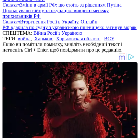
Сюжет
Зміни в армії РФ: що стоїть за рішенням Путіна
Пропагували війну та окупацію: викрито мережу
прихильників РФ
Сюжет
Вторгнення Росії в Україну. Онлайн
РФ вдарила по судну з українською пшеницею: загинув моряк
СПЕЦТЕМА:
Війна Росії з Україною
ТЕГИ:
война
,
Харьков
,
Харьковская область
,
ВСУ
Якщо ви помітили помилку, виділіть необхідний текст і
натисніть Ctrl + Enter, щоб повідомити про це редакцію.