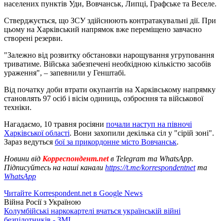
населених пунктів Уди, Вовчанськ, Липці, Графське та Веселе.
Стверджується, що ЗСУ здійснюють контратакувальні дії. При
цьому на Харківський напрямок вже переміщено завчасно
створені резерви.
"Залежно від розвитку обстановки нарощування угруповання
триватиме. Війська забезпечені необхідною кількістю засобів
ураження", – запевнили у Генштабі.
Від початку доби втрати окупантів на Харківському напрямку
становлять 97 осіб і вісім одиниць, озброєння та військової
техніки.
Нагадаємо, 10 травня росіяни
почали наступ на півночі
Харківської області
. Вони захопили декілька сіл у "сірій зоні".
Зараз ведуться
бої за прикордонне місто Вовчанськ
.
Новини від
Корреспондент.net
в Telegram та WhatsApp.
Підписуйтесь на наші канали
https://t.me/korrespondentnet
та
WhatsApp
Читайте Korrespondent.net в Google News
Війна Росії з Україною
Колумбійські наркокартелі вчаться українській війні
безпілотників - ЗМІ