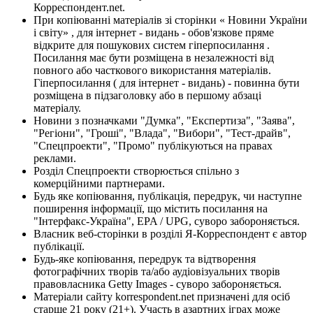
Корреспондент.net.
При копіюванні матеріалів зі сторінки « Новини України
і світу» , для інтернет - видань - обов'язкове пряме
відкрите для пошукових систем гіперпосилання .
Посилання має бути розміщена в незалежності від
повного або часткового використання матеріалів.
Гіперпосилання ( для інтернет - видань) - повинна бути
розміщена в підзаголовку або в першому абзаці
матеріалу.
Новини з позначками "Думка", "Експертиза", "Заява",
"Регіони", "Гроші", "Влада", "Вибори", "Тест-драйв",
"Спецпроекти", "Промо" публікуються на правах
реклами.
Розділ Спецпроекти створюється спільно з
комерційними партнерами.
Будь яке копіювання, публікація, передрук, чи наступне
поширення інформації, що містить посилання на
"Інтерфакс-Україна", EPA / UPG, суворо забороняється.
Власник веб-сторінки в розділі Я-Корреспондент є автор
публікації.
Будь-яке копіювання, передрук та відтворення
фотографічних творів та/або аудіовізуальних творів
правовласника Getty Images - суворо забороняється.
Матеріали сайту korrespondent.net призначені для осіб
старше 21 року (21+). Участь в азартних іграх може