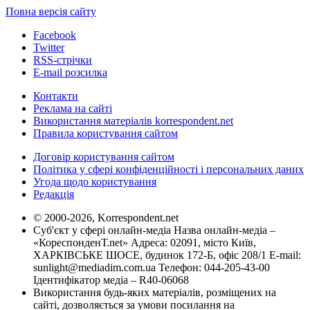
Повна версія сайту
Facebook
Twitter
RSS-стрічки
E-mail розсилка
Контакти
Реклама на сайті
Використання матеріалів korrespondent.net
Правила користування сайтом
Договір користування сайтом
Політика у сфері конфіденційності і персональних даних
Угода щодо користування
Редакція
© 2000-2026, Korrespondent.net
Суб'єкт у сфері онлайн-медіа Назва онлайн-медіа –
«КореспонденТ.net» Адреса: 02091, місто Київ,
ХАРКІВСЬКЕ ШОСЕ, будинок 172-Б, офіс 208/1 E-mail:
sunlight@mediadim.com.ua
Телефон: 044-205-43-00
Ідентифікатор медіа – R40-06068
Використання будь-яких матеріалів, розміщених на
сайті, дозволяється за умови посилання на