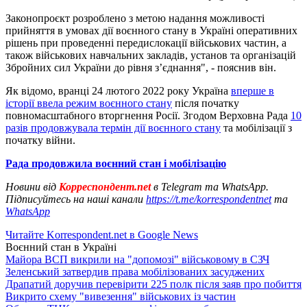
Законопроєкт розроблено з метою надання можливості
прийняття в умовах дії воєнного стану в Україні оперативних
рішень при проведенні передислокації військових частин, а
також військових навчальних закладів, установ та організацій
Збройних сил України до рівня з’єднання", - пояснив він.
Як відомо, вранці 24 лютого 2022 року Україна
вперше в
історії ввела режим воєнного стану
після початку
повномасштабного вторгнення Росії. Згодом Верховна Рада
10
разів продовжувала термін дії воєнного стану
та мобілізації з
початку війни.
Рада продовжила воєнний стан і мобілізацію
Новини від
Корреспондент.net
в Telegram та WhatsApp.
Підписуйтесь на наші канали
https://t.me/korrespondentnet
та
WhatsApp
Читайте Korrespondent.net в Google News
Воєнний стан в Україні
Майора ВСП викрили на "допомозі" військовому в СЗЧ
Зеленський затвердив права мобілізованих засуджених
Драпатий доручив перевірити 225 полк після заяв про побиття
Викрито схему "вивезення" військових із частин