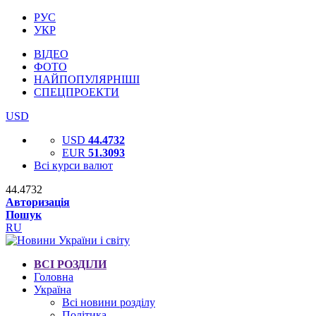
РУС
УКР
ВІДЕО
ФОТО
НАЙПОПУЛЯРНІШІ
СПЕЦПРОЕКТИ
USD
USD
44.4732
EUR
51.3093
Всі курси валют
44.4732
Авторизація
Пошук
RU
ВСІ РОЗДІЛИ
Головна
Україна
Всі новини розділу
Політика