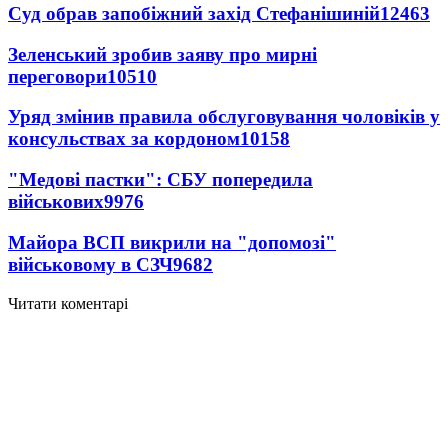
Суд обрав запобіжний захід Стефанішиній
12463
Зеленський зробив заяву про мирні
переговори
10510
Уряд змінив правила обслуговування чоловіків у
консульствах за кордоном
10158
"Медові пастки": СБУ попередила
військових
9976
Майора ВСП викрили на "допомозі"
військовому в СЗЧ
9682
Читати коментарі