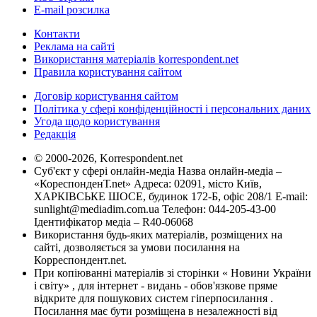
E-mail розсилка
Контакти
Реклама на сайті
Використання матеріалів korrespondent.net
Правила користування сайтом
Договір користування сайтом
Політика у сфері конфіденційності і персональних даних
Угода щодо користування
Редакція
© 2000-2026, Korrespondent.net
Суб'єкт у сфері онлайн-медіа Назва онлайн-медіа –
«КореспонденТ.net» Адреса: 02091, місто Київ,
ХАРКІВСЬКЕ ШОСЕ, будинок 172-Б, офіс 208/1 E-mail:
sunlight@mediadim.com.ua
Телефон: 044-205-43-00
Ідентифікатор медіа – R40-06068
Використання будь-яких матеріалів, розміщених на
сайті, дозволяється за умови посилання на
Корреспондент.net.
При копіюванні матеріалів зі сторінки « Новини України
і світу» , для інтернет - видань - обов'язкове пряме
відкрите для пошукових систем гіперпосилання .
Посилання має бути розміщена в незалежності від