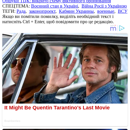
Обшуки ТЦК: викрито схему фіктивного бронювання
СПЕЦТЕМА:
Воєнний стан в Україні
,
Війна Росії з Україною
ТЕГИ:
Рада
,
законопроект
,
Кабмин Украины
,
военные
,
ВСУ
Якщо ви помітили помилку, виділіть необхідний текст і
натисніть Ctrl + Enter, щоб повідомити про це редакцію.