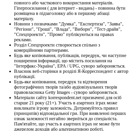
повного або часткового використання матеріалів.
Гіперпосилання ( для інтернет - видань) - повинна бути
розміщена в підзаголовку або в першому абзаці
матеріалу.
Новини з позначками "Думка", "Експертиза", "Заява",
"Регіони", "Гроші", "Влада", "Вибори", "Тест-драйв",
"Спецпроекти", "Промо" публікуються на правах
реклами.
Розділ Спецпроекти створюється спільно з
комерційними партнерами.
Будь яке копіювання, публікація, передрук, чи наступне
поширення інформації, що містить посилання на
"Інтерфакс-Україна", EPA / UPG, суворо забороняється.
Власник веб-сторінки в розділі Я-Корреспондент є автор
публікації.
Будь-яке копіювання, передрук та відтворення
фотографічних творів та/або аудіовізуальних творів
правовласника Getty Images - суворо забороняється.
Матеріали сайту korrespondent.net призначені для осіб
старше 21 року (21+). Участь в азартних іграх може
викликати ігрову залежність. Дотримуйтесь правил
(принципів) відповідальної гри. При виявленні перших
ознак залежності негайно зверніться до спеціаліста.
Пам'ятайте, що участь в азартних іграх не може бути
джерелом доходів або альтернативою роботі.