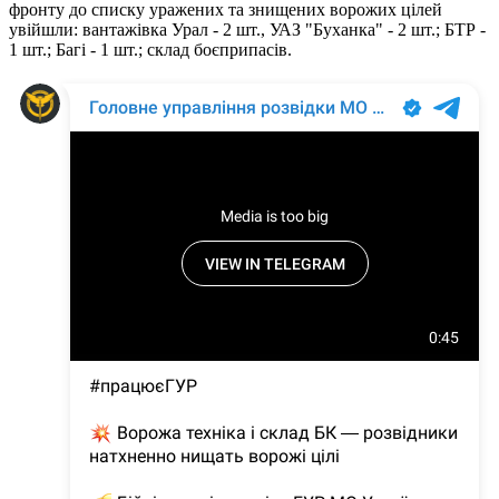
фронту до списку уражених та знищених ворожих цілей
увійшли: вантажівка Урал - 2 шт., УАЗ "Буханка" - 2 шт.; БТР -
1 шт.; Багі - 1 шт.; склад боєприпасів.