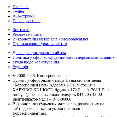
Facebook
Twitter
RSS-стрічки
E-mail розсилка
Контакти
Реклама на сайті
Використання матеріалів korrespondent.net
Правила користування сайтом
Договір користування сайтом
Політика у сфері конфіденційності і персональних даних
Угода щодо користування
Редакція
© 2000-2026, Korrespondent.net
Суб'єкт у сфері онлайн-медіа Назва онлайн-медіа –
«КореспонденТ.net» Адреса: 02091, місто Київ,
ХАРКІВСЬКЕ ШОСЕ, будинок 172-Б, офіс 208/1 E-mail:
sunlight@mediadim.com.ua
Телефон: 044-205-43-00
Ідентифікатор медіа – R40-06068
Використання будь-яких матеріалів, розміщених на
сайті, дозволяється за умови посилання на
Корреспондент.net.