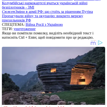
Колумбійські наркокартелі вчаться українській війні
безпілотників - ЗМІ
Сюжет
Зміни в армії РФ: що стоїть за рішенням Путіна
Пропагували війну та окупацію: викрито мережу
прихильників РФ
СПЕЦТЕМА:
Війна Росії з Україною
ТЕГИ:
уничтожение
Якщо ви помітили помилку, виділіть необхідний текст і
натисніть Ctrl + Enter, щоб повідомити про це редакцію.