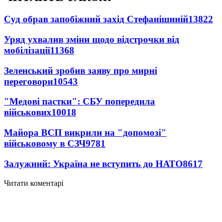
Суд обрав запобіжний захід Стефанішиній
13822
Уряд ухвалив зміни щодо відстрочки від
мобілізації
11368
Зеленський зробив заяву про мирні
переговори
10543
"Медові пастки": СБУ попередила
військових
10018
Майора ВСП викрили на "допомозі"
військовому в СЗЧ
9781
Залужний: Україна не вступить до НАТО
8617
Читати коментарі