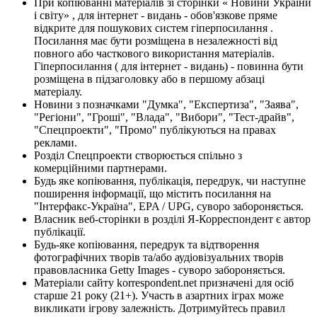
При копіюванні матеріалів зі сторінки « Новини України
і світу» , для інтернет - видань - обов'язкове пряме
відкрите для пошукових систем гіперпосилання .
Посилання має бути розміщена в незалежності від
повного або часткового використання матеріалів.
Гіперпосилання ( для інтернет - видань) - повинна бути
розміщена в підзаголовку або в першому абзаці
матеріалу.
Новини з позначками "Думка", "Експертиза", "Заява",
"Регіони", "Гроші", "Влада", "Вибори", "Тест-драйв",
"Спецпроекти", "Промо" публікуються на правах
реклами.
Розділ Спецпроекти створюється спільно з
комерційними партнерами.
Будь яке копіювання, публікація, передрук, чи наступне
поширення інформації, що містить посилання на
"Інтерфакс-Україна", EPA / UPG, суворо забороняється.
Власник веб-сторінки в розділі Я-Корреспондент є автор
публікації.
Будь-яке копіювання, передрук та відтворення
фотографічних творів та/або аудіовізуальних творів
правовласника Getty Images - суворо забороняється.
Матеріали сайту korrespondent.net призначені для осіб
старше 21 року (21+). Участь в азартних іграх може
викликати ігрову залежність. Дотримуйтесь правил