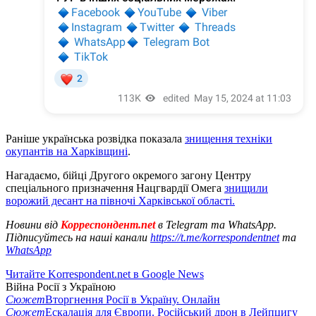
Раніше українська розвідка показала
знищення техніки
окупантів на Харківщині
.
Нагадаємо, бійці Другого окремого загону Центру
спеціального призначення Нацгвардії Омега
знищили
ворожий десант на півночі Харківської області.
Новини від
Корреспондент.net
в Telegram та WhatsApp.
Підписуйтесь на наші канали
https://t.me/korrespondentnet
та
WhatsApp
Читайте Korrespondent.net в Google News
Війна Росії з Україною
Сюжет
Вторгнення Росії в Україну. Онлайн
Сюжет
Ескалація для Європи. Російський дрон в Лейпцигу