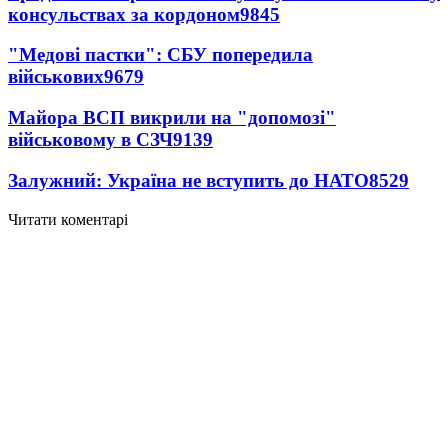
консульствах за кордоном
9845
"Медові пастки": СБУ попередила
військових
9679
Майора ВСП викрили на "допомозі"
військовому в СЗЧ
9139
Залужний: Україна не вступить до НАТО
8529
Читати коментарі