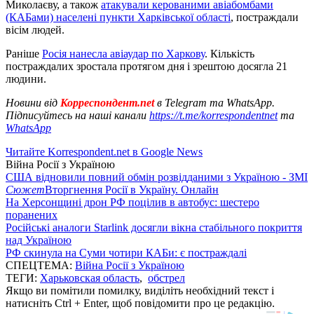
Миколаєву, а також
атакували керованими авіабомбами
(КАБами) населені пункти Харківської області
, постраждали
вісім людей.
Раніше
Росія нанесла авіаудар по Харкову
. Кількість
постраждалих зростала протягом дня і зрештою досягла 21
людини.
Новини від
Корреспондент.net
в Telegram та WhatsApp.
Підписуйтесь на наші канали
https://t.me/korrespondentnet
та
WhatsApp
Читайте Korrespondent.net в Google News
Війна Росії з Україною
США відновили повний обмін розвідданими з Україною - ЗМІ
Сюжет
Вторгнення Росії в Україну. Онлайн
На Херсонщині дрон РФ поцілив в автобус: шестеро
поранених
Російські аналоги Starlink досягли вікна стабільного покриття
над Україною
РФ скинула на Суми чотири КАБи: є постраждалі
СПЕЦТЕМА:
Війна Росії з Україною
ТЕГИ:
Харьковская область
,
обстрел
Якщо ви помітили помилку, виділіть необхідний текст і
натисніть Ctrl + Enter, щоб повідомити про це редакцію.