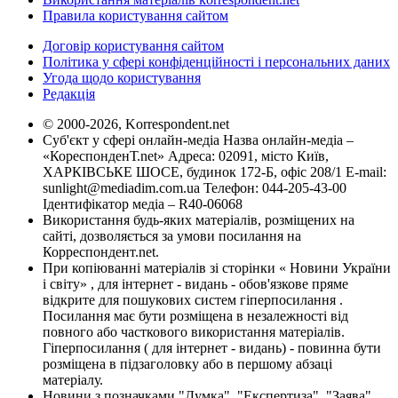
Правила користування сайтом
Договір користування сайтом
Політика у сфері конфіденційності і персональних даних
Угода щодо користування
Редакція
© 2000-2026, Korrespondent.net
Суб'єкт у сфері онлайн-медіа Назва онлайн-медіа –
«КореспонденТ.net» Адреса: 02091, місто Київ,
ХАРКІВСЬКЕ ШОСЕ, будинок 172-Б, офіс 208/1 E-mail:
sunlight@mediadim.com.ua
Телефон: 044-205-43-00
Ідентифікатор медіа – R40-06068
Використання будь-яких матеріалів, розміщених на
сайті, дозволяється за умови посилання на
Корреспондент.net.
При копіюванні матеріалів зі сторінки « Новини України
і світу» , для інтернет - видань - обов'язкове пряме
відкрите для пошукових систем гіперпосилання .
Посилання має бути розміщена в незалежності від
повного або часткового використання матеріалів.
Гіперпосилання ( для інтернет - видань) - повинна бути
розміщена в підзаголовку або в першому абзаці
матеріалу.
Новини з позначками "Думка", "Експертиза", "Заява",