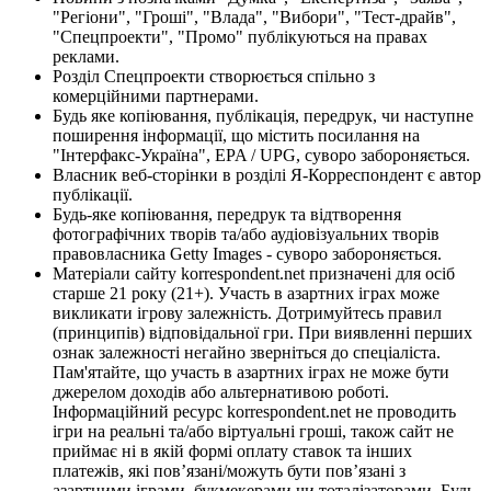
"Регіони", "Гроші", "Влада", "Вибори", "Тест-драйв",
"Спецпроекти", "Промо" публікуються на правах
реклами.
Розділ Спецпроекти створюється спільно з
комерційними партнерами.
Будь яке копіювання, публікація, передрук, чи наступне
поширення інформації, що містить посилання на
"Інтерфакс-Україна", EPA / UPG, суворо забороняється.
Власник веб-сторінки в розділі Я-Корреспондент є автор
публікації.
Будь-яке копіювання, передрук та відтворення
фотографічних творів та/або аудіовізуальних творів
правовласника Getty Images - суворо забороняється.
Матеріали сайту korrespondent.net призначені для осіб
старше 21 року (21+). Участь в азартних іграх може
викликати ігрову залежність. Дотримуйтесь правил
(принципів) відповідальної гри. При виявленні перших
ознак залежності негайно зверніться до спеціаліста.
Пам'ятайте, що участь в азартних іграх не може бути
джерелом доходів або альтернативою роботі.
Інформаційний ресурс korrespondent.net не проводить
ігри на реальні та/або віртуальні гроші, також сайт не
приймає ні в якій формі оплату ставок та інших
платежів, які пов’язані/можуть бути пов’язані з
азартними іграми, букмекерами чи тоталізаторами. Будь-