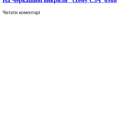
На Черкащині викрили "схему СЗЧ"
6988
Читати коментарі