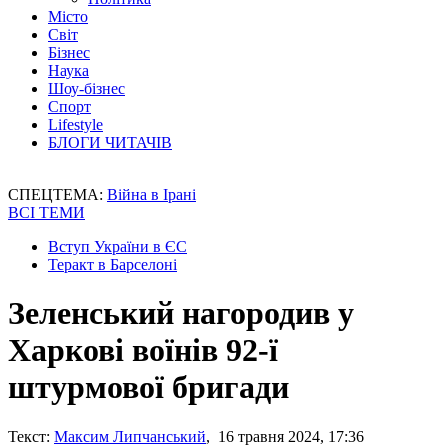
Місто
Світ
Бізнес
Наука
Шоу-бізнес
Спорт
Lifestyle
БЛОГИ ЧИТАЧІВ
СПЕЦТЕМА:
Війна в Ірані
ВСІ ТЕМИ
Вступ України в ЄС
Теракт в Барселоні
Зеленський нагородив у
Харкові воїнів 92-ї
штурмової бригади
Текст:
Максим Липчанський
, 16 травня 2024, 17:36