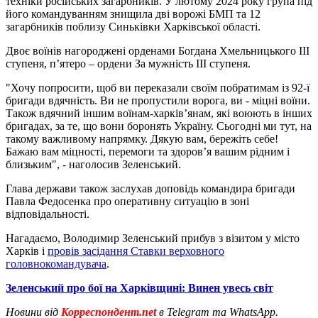
техніки російських загарбників. У лютому 2024 року група під
його командуванням знищила дві ворожі БМП та 12
загарбників поблизу Синьківки Харківської області.
Двоє воїнів нагороджені орденами Богдана Хмельницького ІІІ
ступеня, п’ятеро – ордени За мужність ІІІ ступеня.
"Хочу попросити, щоб ви переказали своїм побратимам із 92-ї
бригади вдячність. Ви не пропустили ворога, ви - міцні воїни.
Також вдячний іншим воїнам-харків’янам, які воюють в інших
бригадах, за те, що вони боронять Україну. Сьогодні ми тут, на
такому важливому напрямку. Дякую вам, бережіть себе!
Бажаю вам міцності, перемоги та здоров’я вашим рідним і
близьким", - наголосив Зеленський.
Глава держави також заслухав доповідь командира бригади
Павла Федосенка про оперативну ситуацію в зоні
відповідальності.
Нагадаємо, Володимир Зеленський прибув з візитом у місто
Харків і
провів засідання Ставки верховного
головнокомандувача
.
Зеленський про бої на Харківщині: Винен увесь світ
Новини від
Корреспондент.net
в Telegram та WhatsApp.