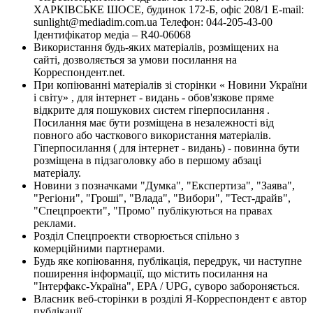
ХАРКІВСЬКЕ ШОСЕ, будинок 172-Б, офіс 208/1 E-mail:
sunlight@mediadim.com.ua
Телефон: 044-205-43-00
Ідентифікатор медіа – R40-06068
Використання будь-яких матеріалів, розміщених на
сайті, дозволяється за умови посилання на
Корреспондент.net.
При копіюванні матеріалів зі сторінки « Новини України
і світу» , для інтернет - видань - обов'язкове пряме
відкрите для пошукових систем гіперпосилання .
Посилання має бути розміщена в незалежності від
повного або часткового використання матеріалів.
Гіперпосилання ( для інтернет - видань) - повинна бути
розміщена в підзаголовку або в першому абзаці
матеріалу.
Новини з позначками "Думка", "Експертиза", "Заява",
"Регіони", "Гроші", "Влада", "Вибори", "Тест-драйв",
"Спецпроекти", "Промо" публікуються на правах
реклами.
Розділ Спецпроекти створюється спільно з
комерційними партнерами.
Будь яке копіювання, публікація, передрук, чи наступне
поширення інформації, що містить посилання на
"Інтерфакс-Україна", EPA / UPG, суворо забороняється.
Власник веб-сторінки в розділі Я-Корреспондент є автор
публікації.