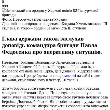
0
888
Фото: Пресслужба президента України
Двоє воїнів нагороджені орденами Богдана Хмельницького ІІІ
ступеня, п’ятеро – ордени За мужність ІІІ ступеня
Глава держави також заслухав
доповідь командира бригади Павла
Федосенка про оперативну ситуацію.
Президент України Володимир Зеленський зустрівся в
Харкові з бійцями 92-ї окремої штурмової бригади імені
кошового отамана Івана Сірка, де відзначив їх державними
нагородами. Про це йдеться в
повідомленні
на сайті глави
держави, опублікованому в четвер, 16 травня.
Хрест бойових заслуг
одержав з рук глави країни одержав
молодший лейтенант Денис Пилипчук - торік він успішно
організував наступ і керував штурмовою групою поблизу села
Берхівка Донецької області. Він особисто завдав ураження по
пунктах управління, місцях скупчення озброєння та військової