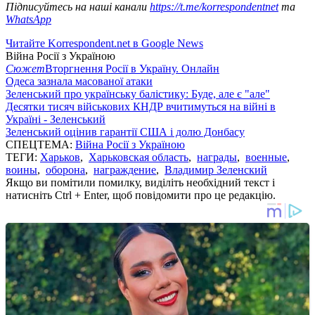
Підписуйтесь на наші канали
https://t.me/korrespondentnet
та
WhatsApp
Читайте Korrespondent.net в Google News
Війна Росії з Україною
Сюжет
Вторгнення Росії в Україну. Онлайн
Одеса зазнала масованої атаки
Зеленський про українську балістику: Буде, але є "але"
Десятки тисяч військових КНДР вчитимуться на війні в
Україні - Зеленський
Зеленський оцінив гарантії США і долю Донбасу
СПЕЦТЕМА:
Війна Росії з Україною
ТЕГИ:
Харьков
,
Харьковская область
,
награды
,
военные
,
воины
,
оборона
,
награждение
,
Владимир Зеленский
Якщо ви помітили помилку, виділіть необхідний текст і
натисніть Ctrl + Enter, щоб повідомити про це редакцію.