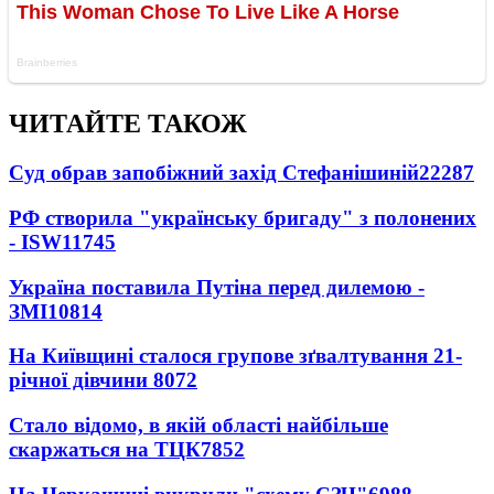
ЧИТАЙТЕ ТАКОЖ
Суд обрав запобіжний захід Стефанішиній
22287
РФ створила "українську бригаду" з полонених
- ISW
11745
Україна поставила Путіна перед дилемою -
ЗМІ
10814
На Київщині сталося групове зґвалтування 21-
річної дівчини
8072
Стало відомо, в якій області найбільше
скаржаться на ТЦК
7852