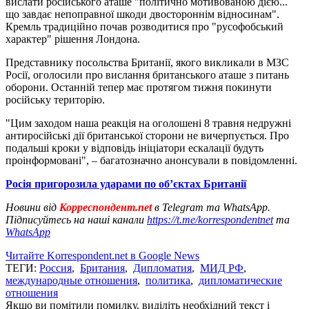
вислати російського аташе "політично мотивованою дією...
що завдає непоправної шкоди двостороннім відносинам".
Кремль традиційно почав розводитися про "русофобський
характер" рішення Лондона.
Представнику посольства Британії, якого викликали в МЗС
Росії, оголосили про вислання британського аташе з питань
оборони. Останній тепер має протягом тижня покинути
російську територію.
"Цим заходом наша реакція на оголошені 8 травня недружні
антиросійські дії британської сторони не вичерпується. Про
подальші кроки у відповідь ініціатори ескалації будуть
проінформовані", – багатозначно анонсували в повідомленні.
Росія пригорозила ударами по обʼєктах Британії
Новини від
Корреспондент.net
в Telegram та WhatsApp.
Підписуйтесь на наші канали
https://t.me/korrespondentnet
та
WhatsApp
Читайте Korrespondent.net в Google News
ТЕГИ:
Россия
,
Британия
,
Дипломатия
,
МИД РФ
,
международные отношения
,
политика
,
дипломатические
отношения
Якщо ви помітили помилку, виділіть необхідний текст і