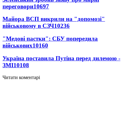
переговори
10697
Майора ВСП викрили на "допомозі"
військовому в СЗЧ
10236
"Медові пастки": СБУ попередила
військових
10160
Україна поставила Путіна перед дилемою -
ЗМІ
10108
Читати коментарі