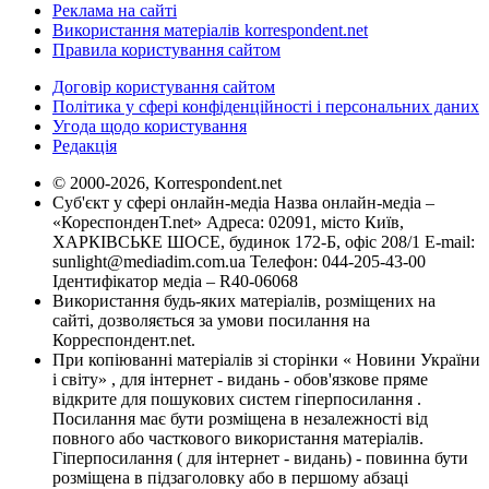
Реклама на сайті
Використання матеріалів korrespondent.net
Правила користування сайтом
Договір користування сайтом
Політика у сфері конфіденційності і персональних даних
Угода щодо користування
Редакція
© 2000-2026, Korrespondent.net
Суб'єкт у сфері онлайн-медіа Назва онлайн-медіа –
«КореспонденТ.net» Адреса: 02091, місто Київ,
ХАРКІВСЬКЕ ШОСЕ, будинок 172-Б, офіс 208/1 E-mail:
sunlight@mediadim.com.ua
Телефон: 044-205-43-00
Ідентифікатор медіа – R40-06068
Використання будь-яких матеріалів, розміщених на
сайті, дозволяється за умови посилання на
Корреспондент.net.
При копіюванні матеріалів зі сторінки « Новини України
і світу» , для інтернет - видань - обов'язкове пряме
відкрите для пошукових систем гіперпосилання .
Посилання має бути розміщена в незалежності від
повного або часткового використання матеріалів.
Гіперпосилання ( для інтернет - видань) - повинна бути
розміщена в підзаголовку або в першому абзаці