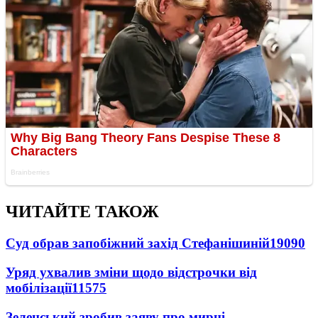
ЧИТАЙТЕ ТАКОЖ
Суд обрав запобіжний захід Стефанішиній
19090
Уряд ухвалив зміни щодо відстрочки від
мобілізації
11575
Зеленський зробив заяву про мирні