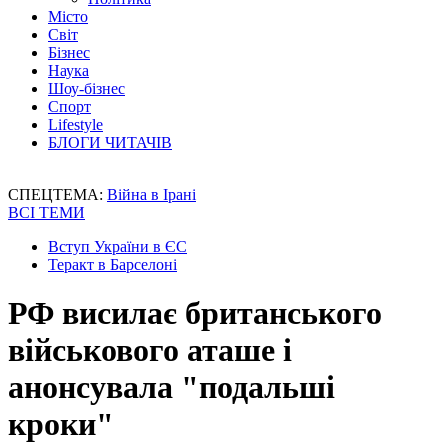
Місто
Світ
Бізнес
Наука
Шоу-бізнес
Спорт
Lifestyle
БЛОГИ ЧИТАЧІВ
СПЕЦТЕМА:
Війна в Ірані
ВСІ ТЕМИ
Вступ України в ЄС
Теракт в Барселоні
РФ висилає британського
військового аташе і
анонсувала "подальші
кроки"