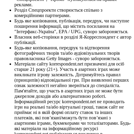
реклами.
Розділ Спецпроекти створюється спільно з
комерційними партнерами.
Будь яке копіювання, публікація, передрук, чи наступне
поширення інформації, що містить посилання на
"Інтерфакс-Україна", EPA / UPG, суворо забороняється.
Власник веб-сторінки в розділі Я-Корреспондент є автор
публікації.
Будь-яке копіювання, передрук та відтворення
фотографічних творів та/або аудіовізуальних творів
правовласника Getty Images - суворо забороняється.
Матеріали сайту korrespondent.net призначені для осіб
старше 21 року (21+). Участь в азартних іграх може
викликати ігрову залежність. Дотримуйтесь правил
(принципів) відповідальної гри. При виявленні перших
ознак залежності негайно зверніться до спеціаліста.
Пам'ятайте, що участь в азартних іграх не може бути
джерелом доходів або альтернативою роботі.
Інформаційний ресурс korrespondent.net не проводить
ігри на реальні та/або віртуальні гроші, також сайт не
приймає ні в якій формі оплату ставок та інших
платежів, які пов’язані/можуть бути пов’язані з
азартними іграми, букмекерами чи тоталізаторами. Будь-
які матеріали на інформаційному ресурсі
korrespondent.net публікуються виключно в