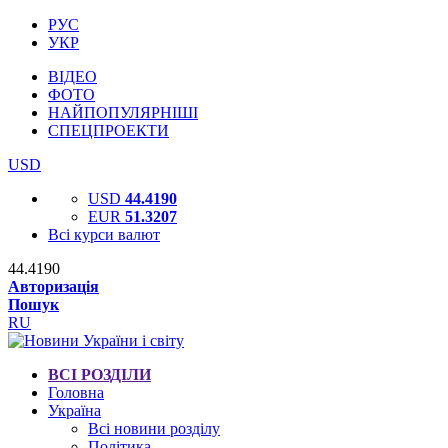
РУС
УКР
ВІДЕО
ФОТО
НАЙПОПУЛЯРНІШІ
СПЕЦПРОЕКТИ
USD
USD
44.4190
EUR
51.3207
Всі курси валют
44.4190
Авторизація
Пошук
RU
ВСІ РОЗДІЛИ
Головна
Україна
Всі новини розділу
Політика