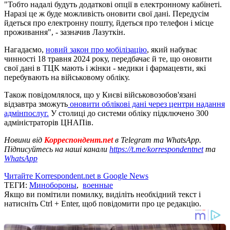
"Тобто надалі будуть додаткові опції в електронному кабінеті.
Наразі це ж буде можливість оновити свої дані. Передусім
йдеться про електронну пошту, йдеться про телефон і місце
проживання", - зазначив Лазуткін.
Нагадаємо,
новий закон про мобілізацію
, який набуває
чинності 18 травня 2024 року, передбачає й те, що оновити
свої дані в ТЦК мають і жінки - медики і фармацевти, які
перебувають на військовому обліку.
Також повідомлялося, що у Києві військовозобов'язані
відзавтра зможуть
оновити облікові дані через центри надання
адмінпослуг.
У столиці до системи обліку підключено 300
адміністраторів ЦНАПів.
Новини від
Корреспондент.net
в Telegram та WhatsApp.
Підписуйтесь на наші канали
https://t.me/korrespondentnet
та
WhatsApp
Читайте Korrespondent.net в Google News
ТЕГИ:
Минобороны
,
военные
Якщо ви помітили помилку, виділіть необхідний текст і
натисніть Ctrl + Enter, щоб повідомити про це редакцію.