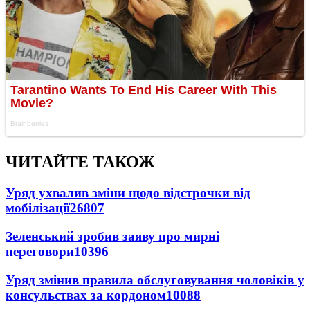
ЧИТАЙТЕ ТАКОЖ
Уряд ухвалив зміни щодо відстрочки від
мобілізації
26807
Зеленський зробив заяву про мирні
переговори
10396
Уряд змінив правила обслуговування чоловіків у
консульствах за кордоном
10088