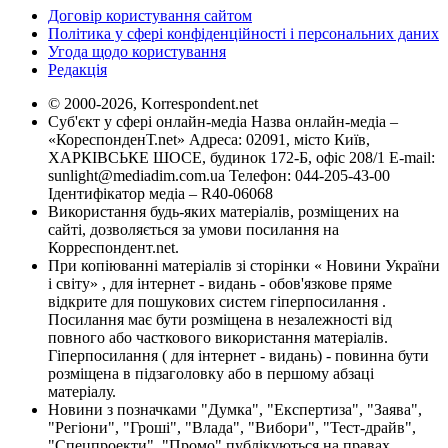
Договір користування сайтом
Політика у сфері конфіденційності і персональних даних
Угода щодо користування
Редакція
© 2000-2026, Korrespondent.net
Суб'єкт у сфері онлайн-медіа Назва онлайн-медіа –
«КореспонденТ.net» Адреса: 02091, місто Київ,
ХАРКІВСЬКЕ ШОСЕ, будинок 172-Б, офіс 208/1 E-mail:
sunlight@mediadim.com.ua
Телефон: 044-205-43-00
Ідентифікатор медіа – R40-06068
Використання будь-яких матеріалів, розміщених на
сайті, дозволяється за умови посилання на
Корреспондент.net.
При копіюванні матеріалів зі сторінки « Новини України
і світу» , для інтернет - видань - обов'язкове пряме
відкрите для пошукових систем гіперпосилання .
Посилання має бути розміщена в незалежності від
повного або часткового використання матеріалів.
Гіперпосилання ( для інтернет - видань) - повинна бути
розміщена в підзаголовку або в першому абзаці
матеріалу.
Новини з позначками "Думка", "Експертиза", "Заява",
"Регіони", "Гроші", "Влада", "Вибори", "Тест-драйв",
"Спецпроекти", "Промо" публікуються на правах