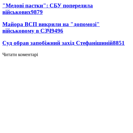
"Медові пастки": СБУ попередила
військових
9879
Майора ВСП викрили на "допомозі"
військовому в СЗЧ
9496
Суд обрав запобіжний захід Стефанішиній
8851
Читати коментарі